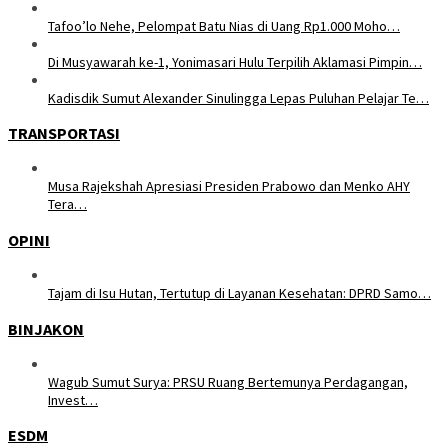
Tafoo’lo Nehe, Pelompat Batu Nias di Uang Rp1.000 Moho…
Di Musyawarah ke-1, Yonimasari Hulu Terpilih Aklamasi Pimpin…
Kadisdik Sumut Alexander Sinulingga Lepas Puluhan Pelajar Te…
TRANSPORTASI
Musa Rajekshah Apresiasi Presiden Prabowo dan Menko AHY
Tera…
OPINI
Tajam di Isu Hutan, Tertutup di Layanan Kesehatan: DPRD Samo…
BINJAKON
Wagub Sumut Surya: PRSU Ruang Bertemunya Perdagangan,
Invest…
ESDM