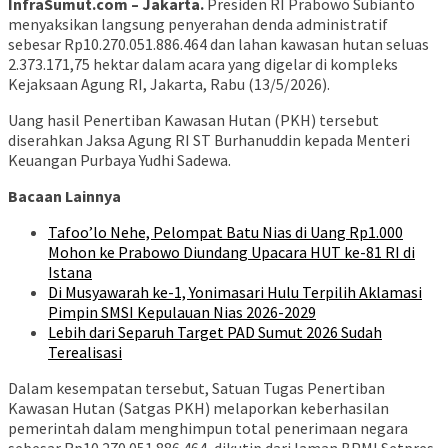
InfraSumut.com – Jakarta.
Presiden RI Prabowo Subianto
menyaksikan langsung penyerahan denda administratif
sebesar Rp10.270.051.886.464 dan lahan kawasan hutan seluas
2.373.171,75 hektar dalam acara yang digelar di kompleks
Kejaksaan Agung RI, Jakarta, Rabu (13/5/2026).
Uang hasil Penertiban Kawasan Hutan (PKH) tersebut
diserahkan Jaksa Agung RI ST Burhanuddin kepada Menteri
Keuangan Purbaya Yudhi Sadewa.
Bacaan Lainnya
Tafoo’lo Nehe, Pelompat Batu Nias di Uang Rp1.000
Mohon ke Prabowo Diundang Upacara HUT ke-81 RI di
Istana
Di Musyawarah ke-1, Yonimasari Hulu Terpilih Aklamasi
Pimpin SMSI Kepulauan Nias 2026-2029
Lebih dari Separuh Target PAD Sumut 2026 Sudah
Terealisasi
Dalam kesempatan tersebut, Satuan Tugas Penertiban
Kawasan Hutan (Satgas PKH) melaporkan keberhasilan
pemerintah dalam menghimpun total penerimaan negara
sebesar Rp10.270.051.886.464, dikutip dari laman BPMI Setpres.