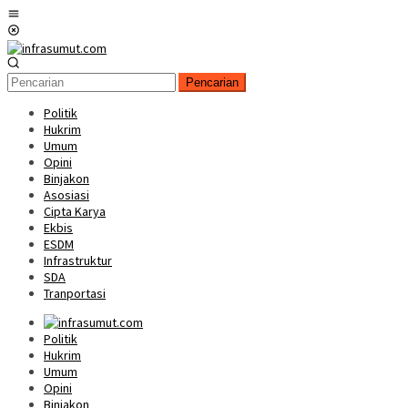
Loncat
Menu
ke
Mobile
konten
Pencarian
Politik
Hukrim
Umum
Opini
Binjakon
Asosiasi
Cipta Karya
Ekbis
ESDM
Infrastruktur
SDA
Tranportasi
Politik
Hukrim
Umum
Opini
Binjakon