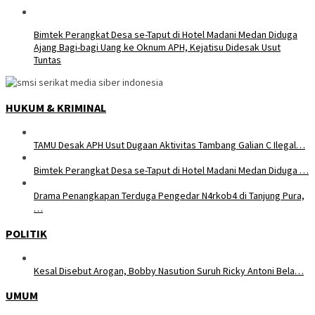
Bimtek Perangkat Desa se-Taput di Hotel Madani Medan Diduga
Ajang Bagi-bagi Uang ke Oknum APH, Kejatisu Didesak Usut
Tuntas
HUKUM & KRIMINAL
TAMU Desak APH Usut Dugaan Aktivitas Tambang Galian C Ilegal…
Bimtek Perangkat Desa se-Taput di Hotel Madani Medan Diduga …
Drama Penangkapan Terduga Pengedar N4rkob4 di Tanjung Pura,
…
POLITIK
Kesal Disebut Arogan, Bobby Nasution Suruh Ricky Antoni Bela…
UMUM