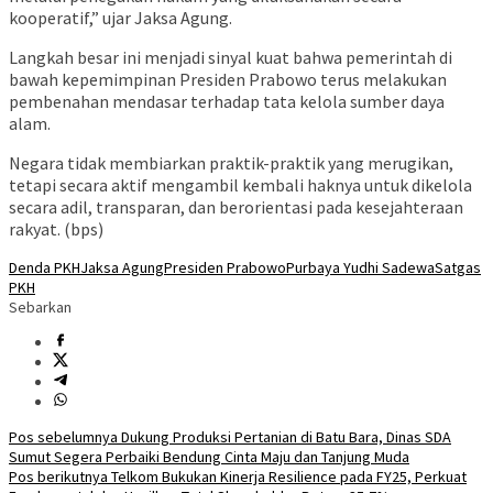
kooperatif,” ujar Jaksa Agung.
Langkah besar ini menjadi sinyal kuat bahwa pemerintah di
bawah kepemimpinan Presiden Prabowo terus melakukan
pembenahan mendasar terhadap tata kelola sumber daya
alam.
Negara tidak membiarkan praktik-praktik yang merugikan,
tetapi secara aktif mengambil kembali haknya untuk dikelola
secara adil, transparan, dan berorientasi pada kesejahteraan
rakyat. (bps)
Denda PKH
Jaksa Agung
Presiden Prabowo
Purbaya Yudhi Sadewa
Satgas
PKH
Sebarkan
Navigasi
Pos sebelumnya
Dukung Produksi Pertanian di Batu Bara, Dinas SDA
Sumut Segera Perbaiki Bendung Cinta Maju dan Tanjung Muda
pos
Pos berikutnya
Telkom Bukukan Kinerja Resilience pada FY25, Perkuat