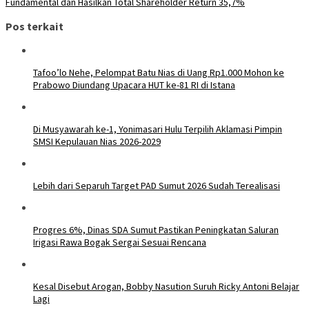
Fundamental dan Hasilkan Total Shareholder Return 35,7%
Pos terkait
Tafoo’lo Nehe, Pelompat Batu Nias di Uang Rp1.000 Mohon ke
Prabowo Diundang Upacara HUT ke-81 RI di Istana
Di Musyawarah ke-1, Yonimasari Hulu Terpilih Aklamasi Pimpin
SMSI Kepulauan Nias 2026-2029
Lebih dari Separuh Target PAD Sumut 2026 Sudah Terealisasi
Progres 6%, Dinas SDA Sumut Pastikan Peningkatan Saluran
Irigasi Rawa Bogak Sergai Sesuai Rencana
Kesal Disebut Arogan, Bobby Nasution Suruh Ricky Antoni Belajar
Lagi