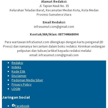
Alamat Redaksi:
Jl. Tapian Nauli No. 35
Kelurahan Teladan Barat, Kecamatan Medan Kota, Kota Medan
Provinsi Sumatera Utara
Email Redaksi:
infrasumut.com@gmail.com
Kontak/WA/Iklan: 087744668094
Para wartawan InfraSumut.com dilengkapi dengan kartu pengenal (ID
Press) dan namanya tercantum dalam boks redaksi. Kirimkan undangan
peliputan dan tulisan/artikel kepada redaksi melalui
email: infrasumut.com@gmail.com
Redaksi
Indeks
Kode Etik
Disclaimer
Pedoman Media Siber
Privacy Policy
LOGIN
Jaringan Social
Facebook