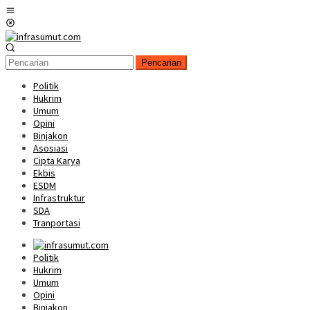
Loncat
Menu
ke
Mobile
konten
Pencarian
Politik
Hukrim
Umum
Opini
Binjakon
Asosiasi
Cipta Karya
Ekbis
ESDM
Infrastruktur
SDA
Tranportasi
Politik
Hukrim
Umum
Opini
Binjakon