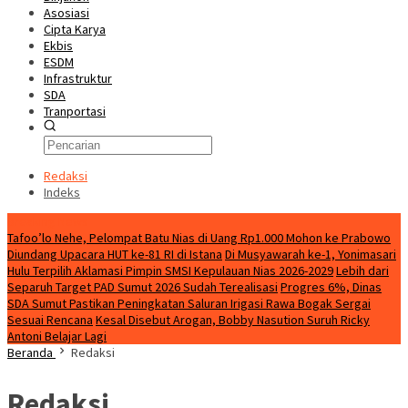
Asosiasi
Cipta Karya
Ekbis
ESDM
Infrastruktur
SDA
Tranportasi
Redaksi
Indeks
Breaking News
Tafoo’lo Nehe, Pelompat Batu Nias di Uang Rp1.000 Mohon ke Prabowo
Diundang Upacara HUT ke-81 RI di Istana
Di Musyawarah ke-1, Yonimasari
Hulu Terpilih Aklamasi Pimpin SMSI Kepulauan Nias 2026-2029
Lebih dari
Separuh Target PAD Sumut 2026 Sudah Terealisasi
Progres 6%, Dinas
SDA Sumut Pastikan Peningkatan Saluran Irigasi Rawa Bogak Sergai
Sesuai Rencana
Kesal Disebut Arogan, Bobby Nasution Suruh Ricky
Antoni Belajar Lagi
Beranda
Redaksi
Redaksi