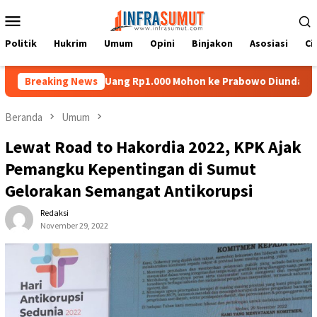
Loncat
Menu
ke
Mobile
konten
Politik
Hukrim
Umum
Opini
Binjakon
Asosiasi
Ci
ias di Uang Rp1.000 Mohon ke Prabowo Diundang Upacara HUT ke-
Breaking News
Beranda
Umum
Lewat Road to Hakordia 2022, KPK Ajak
Pemangku Kepentingan di Sumut
Gelorakan Semangat Antikorupsi
Redaksi
November 29, 2022