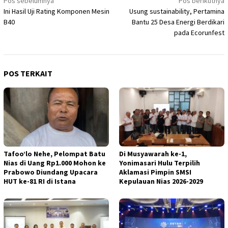
Navigasi
Pos sebelumnya
Pos berikutnya
Ini Hasil Uji Rating Komponen Mesin
Usung sustainability, Pertamina
pos
B40
Bantu 25 Desa Energi Berdikari
pada Ecorunfest
POS TERKAIT
Tafoo’lo Nehe, Pelompat Batu
Di Musyawarah ke-1,
Nias di Uang Rp1.000 Mohon ke
Yonimasari Hulu Terpilih
Prabowo Diundang Upacara
Aklamasi Pimpin SMSI
HUT ke-81 RI di Istana
Kepulauan Nias 2026-2029