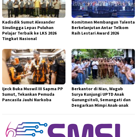
Kadisdik Sumut Alexander
Komitmen Membangun Talenta
Sinulingga Lepas Puluhan
Berkelanjutan Antar Telkom
Pelajar Terbaik ke LKS 2026
Raih Lestari Award 2026
Tingkat Nasional
Ijeck Buka Muswil III Sapma PP
Berkantor di Nias, Wagub
Sumut, Tekankan Pemuda
Surya Kunjungi UPTD Anak
Pancasila Jauhi Narkoba
Gunungsitoli, Semangati dan
Dengarkan Mimpi Anak-anak