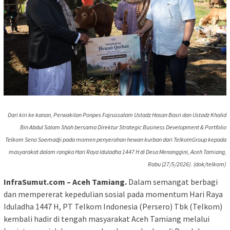
Dari kiri ke kanan, Perwakilan Ponpes Fajrussalam Ustadz Hasan Basri dan Ustadz Khalid
Bin Abdul Salam Shah bersama Direktur Strategic Business Development & Portfolio
Telkom Seno Soemadji pada momen penyerahan hewan kurban dari TelkomGroup kepada
masyarakat dalam rangka Hari Raya Iduladha 1447 H di Desa Menanggini, Aceh Tamiang,
Rabu (27/5/2026). (dok/telkom)
InfraSumut.com – Aceh Tamiang.
Dalam semangat berbagi
dan mempererat kepedulian sosial pada momentum Hari Raya
Iduladha 1447 H, PT Telkom Indonesia (Persero) Tbk (Telkom)
kembali hadir di tengah masyarakat Aceh Tamiang melalui