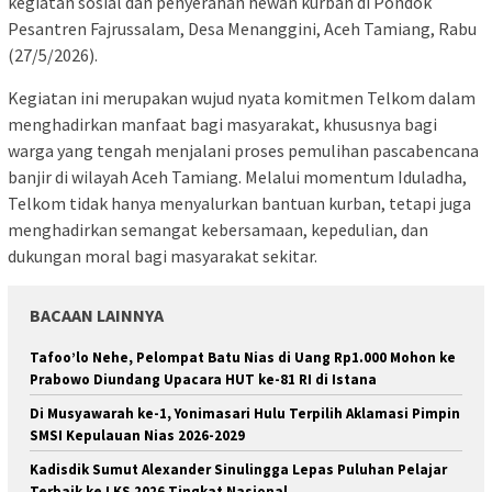
kegiatan sosial dan penyerahan hewan kurban di Pondok
Pesantren Fajrussalam, Desa Menanggini, Aceh Tamiang, Rabu
(27/5/2026).
Kegiatan ini merupakan wujud nyata komitmen Telkom dalam
menghadirkan manfaat bagi masyarakat, khususnya bagi
warga yang tengah menjalani proses pemulihan pascabencana
banjir di wilayah Aceh Tamiang. Melalui momentum Iduladha,
Telkom tidak hanya menyalurkan bantuan kurban, tetapi juga
menghadirkan semangat kebersamaan, kepedulian, dan
dukungan moral bagi masyarakat sekitar.
BACAAN LAINNYA
Tafoo’lo Nehe, Pelompat Batu Nias di Uang Rp1.000 Mohon ke
Prabowo Diundang Upacara HUT ke-81 RI di Istana
Di Musyawarah ke-1, Yonimasari Hulu Terpilih Aklamasi Pimpin
SMSI Kepulauan Nias 2026-2029
Kadisdik Sumut Alexander Sinulingga Lepas Puluhan Pelajar
Terbaik ke LKS 2026 Tingkat Nasional