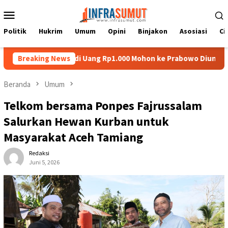
Loncat
Menu
ke
Mobile
konten
Politik
Hukrim
Umum
Opini
Binjakon
Asosiasi
Ci
 Nias di Uang Rp1.000 Mohon ke Prabowo Diundang Upacara HUT k
Breaking News
Beranda
Umum
Telkom bersama Ponpes Fajrussalam
Salurkan Hewan Kurban untuk
Masyarakat Aceh Tamiang
Redaksi
Juni 5, 2026