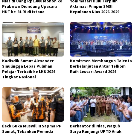
Nias di Uang Rp1.000 Mohon ke
Yonimasari Hulu Terpilih
Prabowo Diundang Upacara
Aklamasi Pimpin SMSI
HUT ke-81 RI di Istana
Kepulauan Nias 2026-2029
Kadisdik Sumut Alexander
Komitmen Membangun Talenta
Sinulingga Lepas Puluhan
Berkelanjutan Antar Telkom
Pelajar Terbaik ke LKS 2026
Raih Lestari Award 2026
Tingkat Nasional
Ijeck Buka Muswil III Sapma PP
Berkantor di Nias, Wagub
Sumut, Tekankan Pemuda
Surya Kunjungi UPTD Anak