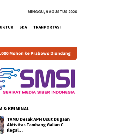
MINGGU, 9 AGUSTUS 2026
RUKTUR
SDA
TRANPORTASI
rabowo Diundang Upacara HUT ke-81 RI di Istana
Di Musy
 & KRIMINAL
TAMU Desak APH Usut Dugaan
Aktivitas Tambang Galian C
Ilegal…