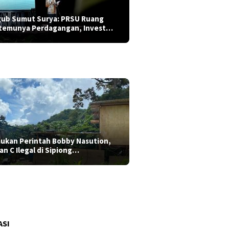
ub Sumut Surya: PRSU Ruang
temunya Perdagangan, Invest…
aukan Perintah Bobby Nasution,
ian C Ilegal di Sipiong…
gres 6%, Dinas SDA Sumut
tikan Peningkatan Saluran Iri…
ASI