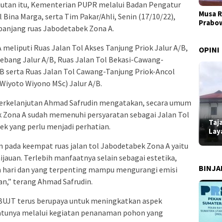
anjutan itu, Kementerian PUPR melalui Badan Pengatur
Musa R
 Bina Marga, serta Tim Pakar/Ahli, Senin (17/10/22),
Prabo
epanjang ruas Jabodetabek Zona A.
meliputi Ruas Jalan Tol Akses Tanjung Priok Jalur A/B,
OPINI
ebang Jalur A/B, Ruas Jalan Tol Bekasi-Cawang-
B serta Ruas Jalan Tol Cawang-Tanjung Priok-Ancol
Wiyoto Wiyono MSc) Jalur A/B.
 Berkelanjutan Ahmad Safrudin mengatakan, secara umum
k Zona A sudah memenuhi persyaratan sebagai Jalan Tol
Taj
ek yang perlu menjadi perhatian.
Lay
n pada keempat ruas jalan tol Jabodetabek Zona A yaitu
jauan. Terlebih manfaatnya selain sebagai estetika,
BINJ
m hari dan yang terpenting mampu mengurangi emisi
an,” terang Ahmad Safrudin.
k BUJT terus berupaya untuk meningkatkan aspek
h satunya melalui kegiatan penanaman pohon yang