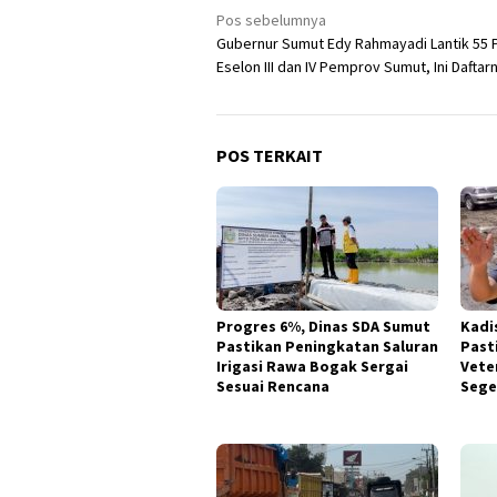
Navigasi
Pos sebelumnya
Gubernur Sumut Edy Rahmayadi Lantik 55 
pos
Eselon III dan IV Pemprov Sumut, Ini Daftar
POS TERKAIT
Progres 6%, Dinas SDA Sumut
Kadi
Pastikan Peningkatan Saluran
Past
Irigasi Rawa Bogak Sergai
Vete
Sesuai Rencana
Sege