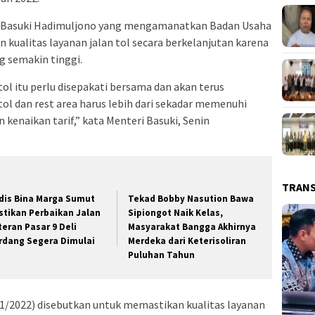
PR Basuki Hadimuljono yang mengamanatkan Badan Usaha
 kualitas layanan jalan tol secara berkelanjutan karena
g semakin tinggi.
tol itu perlu disepakati bersama dan akan terus
ol dan rest area harus lebih dari sekadar memenuhi
kenaikan tarif,” kata Menteri Basuki, Senin
TRAN
dis Bina Marga Sumut
Tekad Bobby Nasution Bawa
stikan Perbaikan Jalan
Sipiongot Naik Kelas,
teran Pasar 9 Deli
Masyarakat Bangga Akhirnya
rdang Segera Dimulai
Merdeka dari Keterisoliran
Puluhan Tahun
11/2022) disebutkan untuk memastikan kualitas layanan