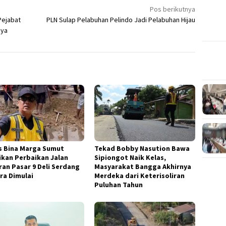
Pos berikutnya
Pejabat
PLN Sulap Pelabuhan Pelindo Jadi Pelabuhan Hijau
nya
s Bina Marga Sumut
Tekad Bobby Nasution Bawa
ikan Perbaikan Jalan
Sipiongot Naik Kelas,
ran Pasar 9 Deli Serdang
Masyarakat Bangga Akhirnya
ra Dimulai
Merdeka dari Keterisoliran
Puluhan Tahun