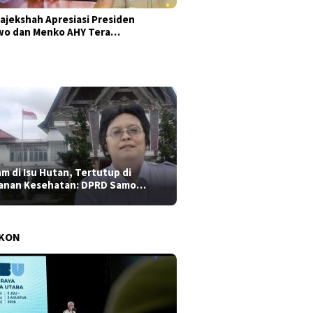
ajekshah Apresiasi Presiden
wo dan Menko AHY Tera…
am di Isu Hutan, Tertutup di
anan Kesehatan: DPRD Samo…
AKON