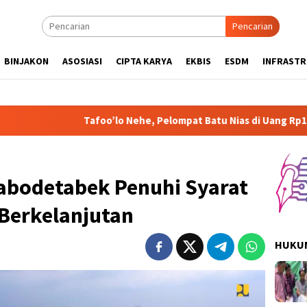
Pencarian
BINJAKON
ASOSIASI
CIPTA KARYA
EKBIS
ESDM
INFRAST
Tafoo’lo Nehe, Pelompat Batu Nias di Uang Rp1.000 Mohon ke P
Jabodetabek Penuhi Syarat
 Berkelanjutan
HUKUM