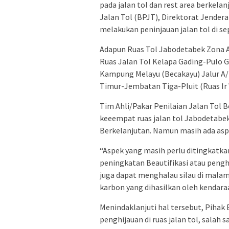
pada jalan tol dan rest area berkel
Jalan Tol (BPJT), Direktorat Jenderal
melakukan peninjauan jalan tol di s
Adapun Ruas Tol Jabodetabek Zona A 
Ruas Jalan Tol Kelapa Gading-Pulo G
Kampung Melayu (Becakayu) Jalur A/
Timur-Jembatan Tiga-Pluit (Ruas Ir 
Tim Ahli/Pakar Penilaian Jalan Tol
keeempat ruas jalan tol Jabodetabe
Berkelanjutan. Namun masih ada asp
“Aspek yang masih perlu ditingkatka
peningkatan Beautifikasi atau penghi
juga dapat menghalau silau di mala
karbon yang dihasilkan oleh kendara
Menindaklanjuti hal tersebut, Piha
penghijauan di ruas jalan tol, sala