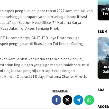
Wag
tan aspek penghijauan, pada tahun 2022 kami melakukan
Ber
n sehingga harapannya selain sebagai beautifikasi
dara,” ujar Section Head Office PT Hutama Karya
 Ruas Jalan Tol Akses Tanjung Priok.
ESDM
 PT Hutama Karya, BUJT JTD Jaya Pratama juga
ek penghijauan di Ruas Jalan Tol Kelapa Gading-
kan kami diskusikan untuk segera ditindaklanjuti,
tarian lingkungan yang juga menjadi salah satu misi
Hir
mi tingkatkan penghijauan tapi tetap dengan
Gal
la Kantor Operasi JTD Jaya Pratama Charles Giroth.
Pro
Pas
SDA
SEBARKAN
ASOSI