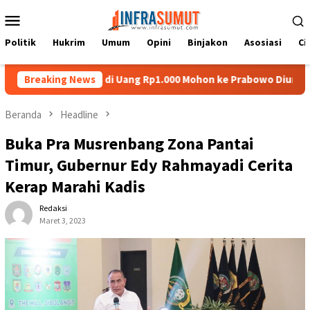
Loncat
Menu
ke
Mobile
konten
Politik
Hukrim
Umum
Opini
Binjakon
Asosiasi
Ci
u Nias di Uang Rp1.000 Mohon ke Prabowo Diundang Upacara HUT 
Breaking News
Beranda
Headline
Buka Pra Musrenbang Zona Pantai
Timur, Gubernur Edy Rahmayadi Cerita
Kerap Marahi Kadis
Redaksi
Maret 3, 2023