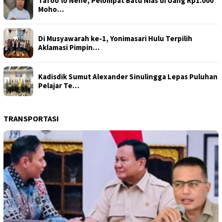
Tafoo’lo Nehe, Pelompat Batu Nias di Uang Rp1.000
Moho…
Di Musyawarah ke-1, Yonimasari Hulu Terpilih
Aklamasi Pimpin…
Kadisdik Sumut Alexander Sinulingga Lepas Puluhan
Pelajar Te…
TRANSPORTASI