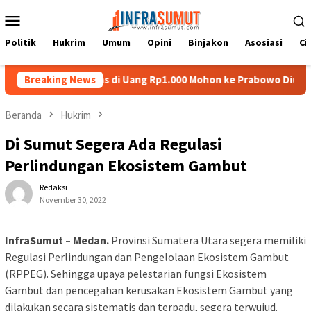
Loncat
Menu
ke
Mobile
konten
Politik
Hukrim
Umum
Opini
Binjakon
Asosiasi
Ci
 Batu Nias di Uang Rp1.000 Mohon ke Prabowo Diundang Upacara 
Breaking News
Beranda
Hukrim
Di Sumut Segera Ada Regulasi
Perlindungan Ekosistem Gambut
Redaksi
November 30, 2022
InfraSumut – Medan.
Provinsi Sumatera Utara segera memiliki
Regulasi Perlindungan dan Pengelolaan Ekosistem Gambut
(RPPEG). Sehingga upaya pelestarian fungsi Ekosistem
Gambut dan pencegahan kerusakan Ekosistem Gambut yang
dilakukan secara sistematis dan terpadu, segera terwujud.