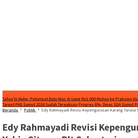
Breaking News
Tafoo’lo Nehe, Pelompat Batu Nias di Uang Rp1.000 Mohon ke Prabowo Diu
Target PAD Sumut 2026 Sudah Terealisasi
Progres 6%, Dinas SDA Sumut Pa
Beranda
Politik
Edy Rahmayadi Revisi Kepengurusan Karang Taruna Sum
Edy Rahmayadi Revisi Kepengur