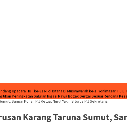
ndang Upacara HUT ke-81 RI di Istana
Di Musyawarah ke-1, Yonimasari Hulu 
stikan Peningkatan Saluran Irigasi Rawa Bogak Sergai Sesuai Rencana
Kesa
ut, Samsir Pohan Plt Ketua, Nurul Yakin Sitorus Plt Sekretaris
usan Karang Taruna Sumut, Sams