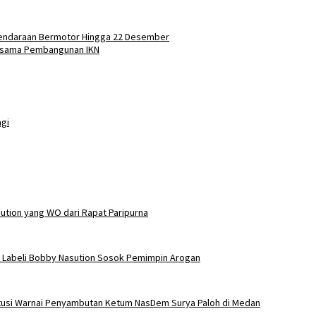
endaraan Bermotor Hingga 22 Desember
jasama Pembangunan IKN
agi
ution yang WO dari Rapat Paripurna
y Labeli Bobby Nasution Sosok Pemimpin Arogan
itusi Warnai Penyambutan Ketum NasDem Surya Paloh di Medan