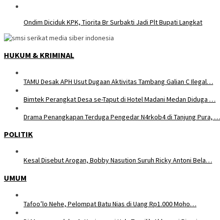
Ondim Diciduk KPK, Tiorita Br Surbakti Jadi Plt Bupati Langkat
HUKUM & KRIMINAL
TAMU Desak APH Usut Dugaan Aktivitas Tambang Galian C Ilegal…
Bimtek Perangkat Desa se-Taput di Hotel Madani Medan Diduga …
Drama Penangkapan Terduga Pengedar N4rkob4 di Tanjung Pura, 
POLITIK
Kesal Disebut Arogan, Bobby Nasution Suruh Ricky Antoni Bela…
UMUM
Tafoo’lo Nehe, Pelompat Batu Nias di Uang Rp1.000 Moho…