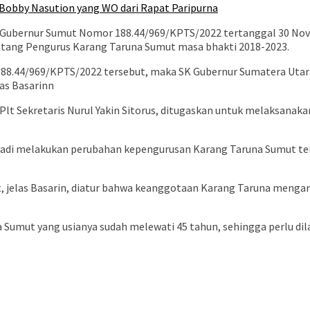
Bobby Nasution yang WO dari Rapat Paripurna
SK Gubernur Sumut Nomor 188.44/969/KPTS/2022 tertanggal 30 No
ntang Pengurus Karang Taruna Sumut masa bhakti 2018-2023.
188.44/969/KPTS/2022 tersebut, maka SK Gubernur Sumatera Utar
las Basarinn
 Plt Sekretaris Nurul Yakin Sitorus, ditugaskan untuk melaksan
adi melakukan perubahan kepengurusan Karang Taruna Sumut ter
jelas Basarin, diatur bahwa keanggotaan Karang Taruna menganut 
 Sumut yang usianya sudah melewati 45 tahun, sehingga perlu di