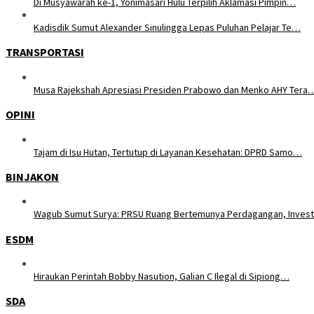
Di Musyawarah ke-1, Yonimasari Hulu Terpilih Aklamasi Pimpin…
Kadisdik Sumut Alexander Sinulingga Lepas Puluhan Pelajar Te…
TRANSPORTASI
Musa Rajekshah Apresiasi Presiden Prabowo dan Menko AHY Tera
OPINI
Tajam di Isu Hutan, Tertutup di Layanan Kesehatan: DPRD Samo…
BINJAKON
Wagub Sumut Surya: PRSU Ruang Bertemunya Perdagangan, Inves
ESDM
Hiraukan Perintah Bobby Nasution, Galian C Ilegal di Sipiong…
SDA