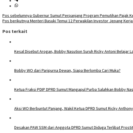
Navigasi
Pos sebelumnya
Gubernur Sumut Perpanjang Program Pemutihan Pajak K
Pos berikutnya
Menteri Basuki Temui 12 Perwakilan Investor Jepang Ker
pos
Pos terkait
Kesal Disebut Arogan, Bobby Nasution Suruh Ricky Antoni Belajar L
Bobby WO dari Paripurna Dewan, Siapa Berlomba Cari Muka?
Ketua Fraksi PDIP DPRD Sumut Mangapul Purba Salahkan Bobby Nas
Aksi WO Berbuntut Panjang, Wakil Ketua DPRD Sumut Ricky Anthon
Desakan PAW SSM dari Anggota DPRD Sumut Diduga Terlibat Prost