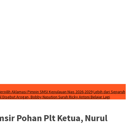
Terpilih Aklamasi Pimpin SMSI Kepulauan Nias 2026-2029
Lebih dari Separuh
l Disebut Arogan, Bobby Nasution Suruh Ricky Antoni Belajar Lagi
ir Pohan Plt Ketua, Nurul