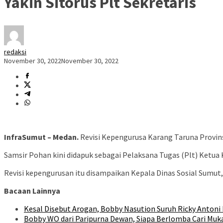
Yakin Sitorus Plt Sekretaris
redaksi
November 30, 2022
November 30, 2022
InfraSumut – Medan.
Revisi Kepengurusa Karang Taruna Provin
Samsir Pohan kini didapuk sebagai Pelaksana Tugas (Plt) Ketua
Revisi kepengurusan itu disampaikan Kepala Dinas Sosial Sumut
Bacaan Lainnya
Kesal Disebut Arogan, Bobby Nasution Suruh Ricky Antoni 
Bobby WO dari Paripurna Dewan, Siapa Berlomba Cari Muk