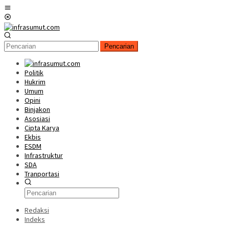
Loncat
Menu
ke
Mobile
konten
Pencarian
Politik
Hukrim
Umum
Opini
Binjakon
Asosiasi
Cipta Karya
Ekbis
ESDM
Infrastruktur
SDA
Tranportasi
Redaksi
Indeks