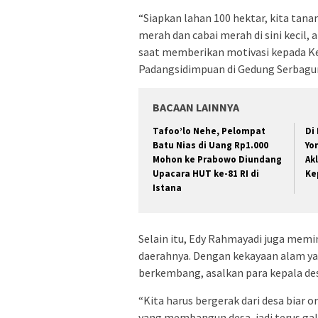
“Siapkan lahan 100 hektar, kita tan
merah dan cabai merah di sini kecil, 
saat memberikan motivasi kepada K
Padangsidimpuan di Gedung Serbaguna
BACAAN LAINNYA
Tafoo’lo Nehe, Pelompat
Di
Batu Nias di Uang Rp1.000
Yo
Mohon ke Prabowo Diundang
Ak
Upacara HUT ke-81 RI di
Ke
Istana
Selain itu, Edy Rahmayadi juga mem
daerahnya. Dengan kekayaan alam ya
berkembang, asalkan para kepala des
“Kita harus bergerak dari desa biar o
yang membangun desa, jadi terus gal