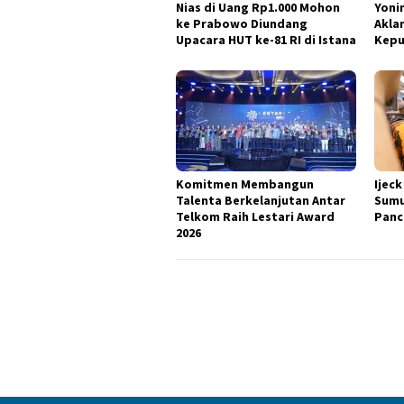
Nias di Uang Rp1.000 Mohon
Yoni
ke Prabowo Diundang
Akla
Upacara HUT ke-81 RI di Istana
Kepu
Komitmen Membangun
Ijec
Talenta Berkelanjutan Antar
Sumu
Telkom Raih Lestari Award
Panc
2026