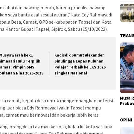
am cabai dan bawang merah, karena produksi bawang
akan saya bantu asal sesuai aturan,” kata Edy Rahmayadi
epala Desa, Camat, OPD se-kabupaten Tapsel dan Kota
 Kantor Bupati Tapsel, Sipirok, Sabtu (15/10/2022).
TRAN
 Musyawarah ke-1,
Kadisdik Sumut Alexander
nimasari Hulu Terpilih
Sinulingga Lepas Puluhan
lamasi Pimpin SMSI
Pelajar Terbaik ke LKS 2026
pulauan Nias 2026-2029
Tingkat Nasional
Musa R
inta camat, kepala desa untuk mengembangkan potensi
Prabo
ng luar biasa Edy Rahmayadi yakin Tapsel mampu
a, camat mau berinovasi dan bekerja lebih keras.
OPINI
rang-orang desa tak mau ke kota, kalau ke kota ya siapa
i potensi desamu,” kata Edy Rahmayadi didampingi