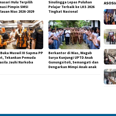
masari Hulu Terpilih
Sinulingga Lepas Puluhan
ASOSI
masi Pimpin SMSI
Pelajar Terbaik ke LKS 2026
lauan Nias 2026-2029
Tingkat Nasional
k Buka Muswil III Sapma PP
Berkantor di Nias, Wagub
t, Tekankan Pemuda
Surya Kunjungi UPTD Anak
asila Jauhi Narkoba
Gunungsitoli, Semangati dan
Dengarkan Mimpi Anak-anak