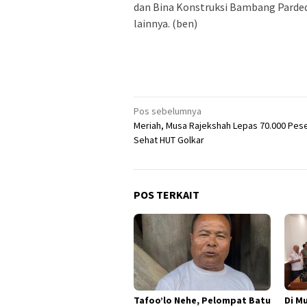
dan Bina Konstruksi Bambang Pardede
lainnya. (ben)
Navigasi
Pos sebelumnya
Meriah, Musa Rajekshah Lepas 70.000 Pese
pos
Sehat HUT Golkar
POS TERKAIT
Tafoo’lo Nehe, Pelompat Batu
Di M