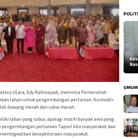
POLIT
Kes
Nas
UMUM
tera Utara, Edy Rahmayadi, meminta Pemerintah
pkan lahan untuk pengembangan pertanian. Komoditi
lah bawang merah dan cabai merah.
iki lahan yang subur, apalagi masih banyak area yang
u pengembangan pertanian Tapsel bila masyarakat dan
 meningkatkan kesejahteraan masyarakat.