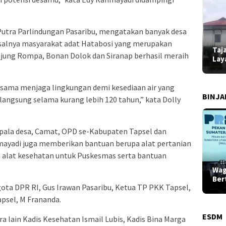
 Putra Parlindungan Pasaribu, mengatakan banyak desa
isalnya masyarakat adat Hatabosi yang merupakan
Taj
jung Rompa, Bonan Dolok dan Siranap berhasil meraih
Lay
-sama menjaga lingkungan demi kesediaan air yang
BINJ
angsung selama kurang lebih 120 tahun,” kata Dolly
pala desa, Camat, OPD se-Kabupaten Tapsel dan
ayadi juga memberikan bantuan berupa alat pertanian
n alat kesehatan untuk Puskesmas serta bantuan
Wag
Ber
ota DPR RI, Gus Irawan Pasaribu, Ketua TP PKK Tapsel,
apsel, M Frananda.
ESDM
 lain Kadis Kesehatan Ismail Lubis, Kadis Bina Marga