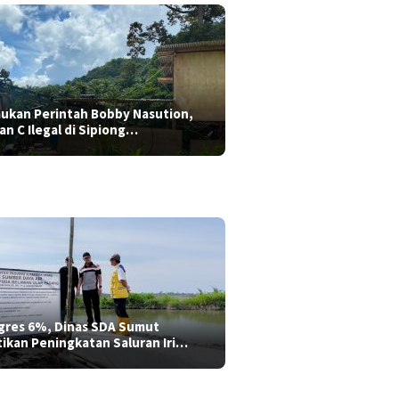
aukan Perintah Bobby Nasution,
ian C Ilegal di Sipiong…
gres 6%, Dinas SDA Sumut
tikan Peningkatan Saluran Iri…