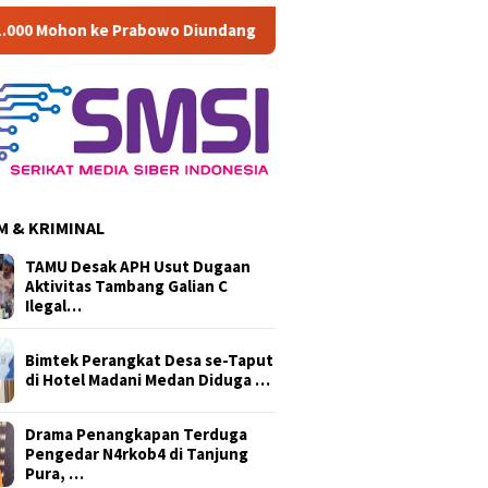
bowo Diundang Upacara HUT ke-81 RI di Istana
Di Musyawa
 & KRIMINAL
TAMU Desak APH Usut Dugaan
Aktivitas Tambang Galian C
Ilegal…
Bimtek Perangkat Desa se-Taput
di Hotel Madani Medan Diduga …
Drama Penangkapan Terduga
Pengedar N4rkob4 di Tanjung
Pura, …