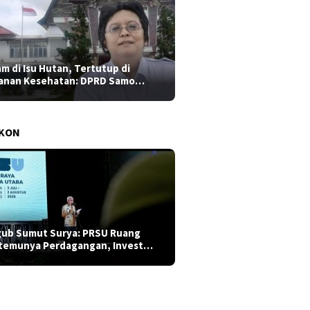
am di Isu Hutan, Tertutup di
anan Kesehatan: DPRD Samo…
AKON
ub Sumut Surya: PRSU Ruang
temunya Perdagangan, Invest…