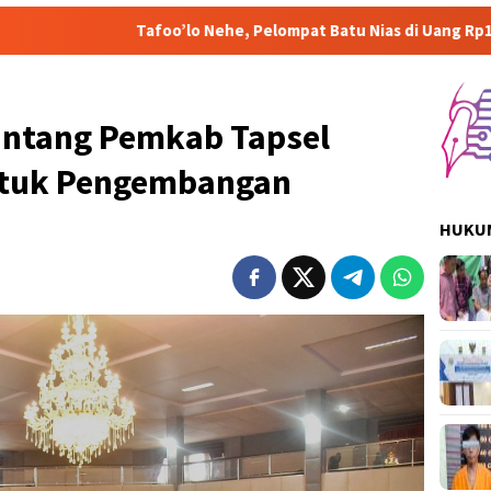
afoo’lo Nehe, Pelompat Batu Nias di Uang Rp1.000 Mohon ke Pra
antang Pemkab Tapsel
ntuk Pengembangan
HUKUM