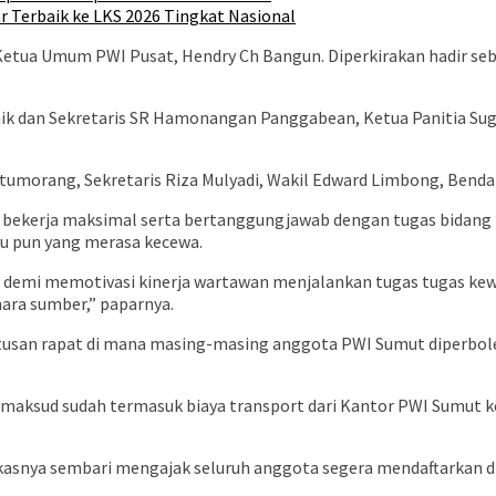
r Terbaik ke LKS 2026 Tingkat Nasional
a Ketua Umum PWI Pusat, Hendry Ch Bangun. Diperkirakan hadir 
nik dan Sekretaris SR Hamonangan Panggabean, Ketua Panitia Sug
tumorang, Sekretaris Riza Mulyadi, Wakil Edward Limbong, Bendah
r bekerja maksimal serta bertanggungjawab dengan tugas bidang
tu pun yang merasa kecewa.
mi demi memotivasi kinerja wartawan menjalankan tugas tugas ke
ara sumber,” paparnya.
usan rapat di mana masing-masing anggota PWI Sumut diperbole
imaksud sudah termasuk biaya transport dari Kantor PWI Sumut k
tukasnya sembari mengajak seluruh anggota segera mendaftarkan d