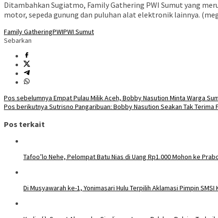
Ditambahkan Sugiatmo, Family Gathering PWI Sumut yang merup
motor, sepeda gunung dan puluhan alat elektronik lainnya. (me
Family Gathering
PWI
PWI Sumut
Sebarkan
Navigasi
Pos sebelumnya
Empat Pulau Milik Aceh, Bobby Nasution Minta Warga Sum
Pos berikutnya
Sutrisno Pangaribuan: Bobby Nasution Seakan Tak Terima 
pos
Pos terkait
Tafoo’lo Nehe, Pelompat Batu Nias di Uang Rp1.000 Mohon ke Prabo
Di Musyawarah ke-1, Yonimasari Hulu Terpilih Aklamasi Pimpin SMSI