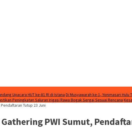
ndang Upacara HUT ke-81 RI di Istana
Di Musyawarah ke-1, Yonimasari Hulu 
stikan Peningkatan Saluran Irigasi Rawa Bogak Sergai Sesuai Rencana
Kesa
 Pendaftaran Tutup 23 Juni
 Gathering PWI Sumut, Pendafta