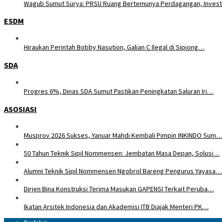
Wagub Sumut Surya: PRSU Ruang Bertemunya Perdagangan, Inves
ESDM
Hiraukan Perintah Bobby Nasution, Galian C Ilegal di Sipiong…
SDA
Progres 6%, Dinas SDA Sumut Pastikan Peningkatan Saluran Iri…
ASOSIASI
Musprov 2026 Sukses, Yanuar Mahdi Kembali Pimpin INKINDO Sum
50 Tahun Teknik Sipil Nommensen: Jembatan Masa Depan, Solusi…
Alumni Teknik Sipil Nommensen Ngobrol Bareng Pengurus Yayasa…
Dirjen Bina Konstruksi Terima Masukan GAPENSI Terkait Peruba…
Ikatan Arsitek Indonesia dan Akademisi ITB Diajak Menteri PK…