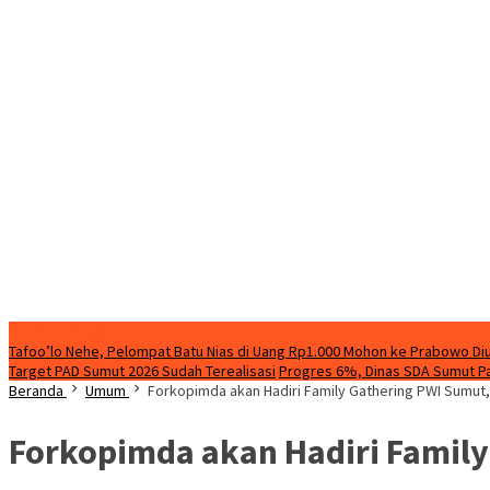
Breaking News
Tafoo’lo Nehe, Pelompat Batu Nias di Uang Rp1.000 Mohon ke Prabowo Diu
Target PAD Sumut 2026 Sudah Terealisasi
Progres 6%, Dinas SDA Sumut Pa
Beranda
Umum
Forkopimda akan Hadiri Family Gathering PWI Sumut,
Forkopimda akan Hadiri Family