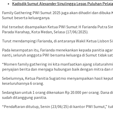
Kadisdik Sumut Alexander Sinulingga Lepas Puluhan Pelaja
Family Gathering PWI Sumut 2025 juga akan dihadiri dan dibuk
Sumut beserta keluarganya.
Hal tersebut disampaikan Ketua PWI Sumut H Farianda Putra Si
Parada Harahap, Kota Medan, Selasa (17/06/2025).
Turut mendampingi Farianda, di antaranya Wakil Ketua Lisbon Si
Pada kesempatan itu, Farianda menekankan kepada panitia aga
nanti, seluruh anggota PWI bersama keluarga di Sumut tidak sa
“Momen family gathering ini kita manfaatkan ajang silaturah
penyajian berita dan menjaga hubungan baik dengan mitra dan n
Sebelumnya, Ketua Panitia Sugiatmo menyampaikan hasil keput
keseluruhannya 6 orang.
Sedangkan untuk 1 orang dikenakan Rp 20.000 per orang. Dana d
sudah ditanggung panitia.
“Pendaftaran ditutup, Senin (23/06/25) di kantor PWI Sumut,” 