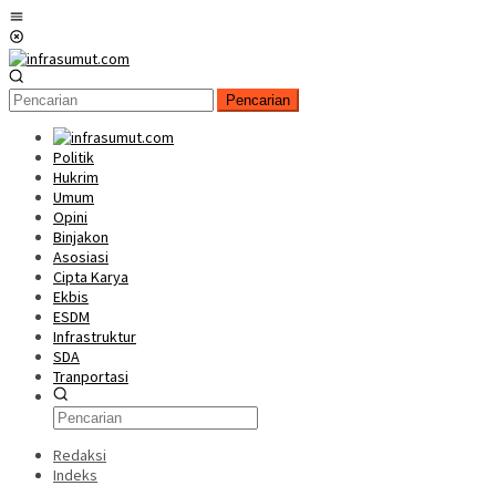
Loncat
Menu
ke
Mobile
konten
Pencarian
Politik
Hukrim
Umum
Opini
Binjakon
Asosiasi
Cipta Karya
Ekbis
ESDM
Infrastruktur
SDA
Tranportasi
Redaksi
Indeks