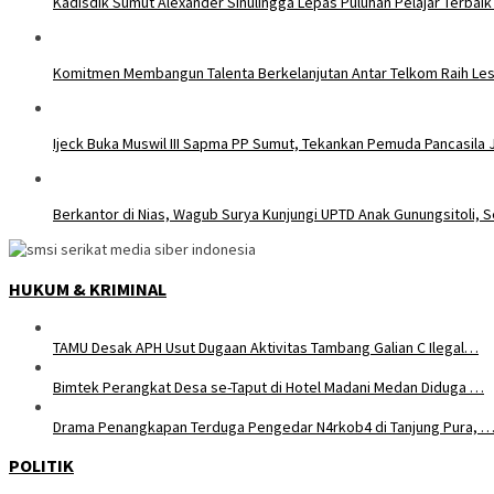
Kadisdik Sumut Alexander Sinulingga Lepas Puluhan Pelajar Terbaik
Komitmen Membangun Talenta Berkelanjutan Antar Telkom Raih Les
Ijeck Buka Muswil III Sapma PP Sumut, Tekankan Pemuda Pancasila 
Berkantor di Nias, Wagub Surya Kunjungi UPTD Anak Gunungsitoli,
HUKUM & KRIMINAL
TAMU Desak APH Usut Dugaan Aktivitas Tambang Galian C Ilegal…
Bimtek Perangkat Desa se-Taput di Hotel Madani Medan Diduga …
Drama Penangkapan Terduga Pengedar N4rkob4 di Tanjung Pura, 
POLITIK