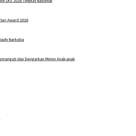
 ke LKS 2026 Tingkat Nasional
tari Award 2026
Jauhi Narkoba
 Semangati dan Dengarkan Mimpi Anak-anak
…