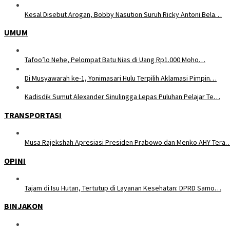
Kesal Disebut Arogan, Bobby Nasution Suruh Ricky Antoni Bela…
UMUM
Tafoo’lo Nehe, Pelompat Batu Nias di Uang Rp1.000 Moho…
Di Musyawarah ke-1, Yonimasari Hulu Terpilih Aklamasi Pimpin…
Kadisdik Sumut Alexander Sinulingga Lepas Puluhan Pelajar Te…
TRANSPORTASI
Musa Rajekshah Apresiasi Presiden Prabowo dan Menko AHY Tera
OPINI
Tajam di Isu Hutan, Tertutup di Layanan Kesehatan: DPRD Samo…
BINJAKON