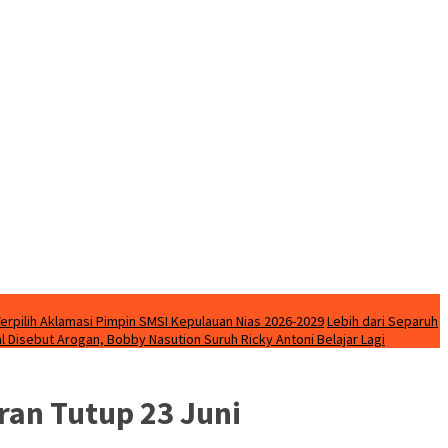
Terpilih Aklamasi Pimpin SMSI Kepulauan Nias 2026-2029
Lebih dari Separuh
l Disebut Arogan, Bobby Nasution Suruh Ricky Antoni Belajar Lagi
ran Tutup 23 Juni