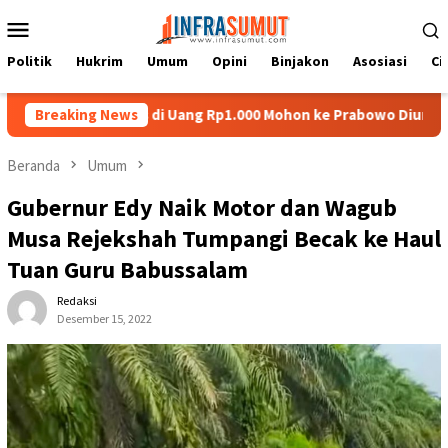
Loncat
Menu
ke
Mobile
konten
Politik
Hukrim
Umum
Opini
Binjakon
Asosiasi
Ci
u Nias di Uang Rp1.000 Mohon ke Prabowo Diundang Upacara HUT 
Breaking News
Beranda
Umum
Gubernur Edy Naik Motor dan Wagub
Musa Rejekshah Tumpangi Becak ke Haul
Tuan Guru Babussalam
Redaksi
Desember 15, 2022