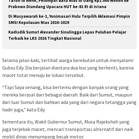
Tafoo’lo Nehe, Pelompat Batu Nias di Uang Rp1.000 Mohon ke
Prabowo Diundang Upacara HUT ke-81 RI di Istana
Di Musyawarah ke-1, Yonimasari Hulu Terpilih Aklamasi Pimpin
SMSI Kepulauan Nias 2026-2029
Kadisdik Sumut Alexander Sinulingga Lepas Puluhan Pelajar
Terbaik ke LKS 2026 Tingkat Nasional
Selama jalan kaki, terlihat warga berebutan untuk menyalami
Gubsu Edy. Dia berjalan diantara dua bus yang berhenti, karena
macet total menuju ke lokasi tersebut.
“Tapi Saya senang, bisa bertemu dengan banyak orang yang
mereka berasal dari bebagai daerah. Baik dari Sumut, maupun
dari luar Sumut dan bahkan ada yang dari negara tetangga yang
hadir juga,” kata Edy.
Sementara itu, Wakil Gubernur Sumut, Musa Rajekshah yang
juga terjebak macet, mencari transportasi alternatif dari naik
mobil dinas menumpang becak motor.