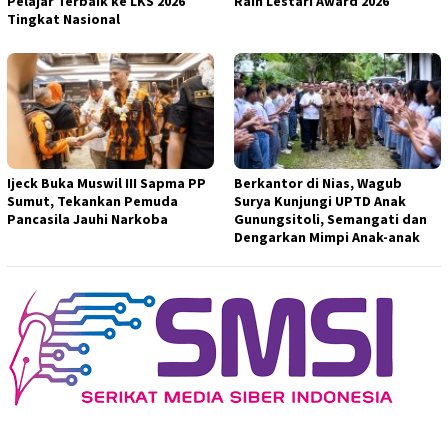
Pelajar Terbaik ke LKS 2026
Raih Lestari Award 2026
Tingkat Nasional
Ijeck Buka Muswil III Sapma PP
Berkantor di Nias, Wagub
Sumut, Tekankan Pemuda
Surya Kunjungi UPTD Anak
Pancasila Jauhi Narkoba
Gunungsitoli, Semangati dan
Dengarkan Mimpi Anak-anak