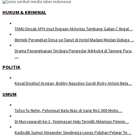
HUKUM & KRIMINAL
TAMU Desak APH Usut Dugaan Aktivitas Tambang Galian C Ilegal…
Bimtek Perangkat Desa se-Taput di Hotel Madani Medan Diduga …
Drama Penangkapan Terduga Pengedar N4rkob4 di Tanjung Pura,
…
POLITIK
Kesal Disebut Arogan, Bobby Nasution Suruh Ricky Antoni Bela…
UMUM
Tafoo’lo Nehe, Pelompat Batu Nias di Uang Rp1.000 Moho…
Di Musyawarah ke-1, Yonimasari Hulu Terpilih Aklamasi Pimpin…
Kadisdik Sumut Alexander Sinulingga Lepas Puluhan Pelajar Te…