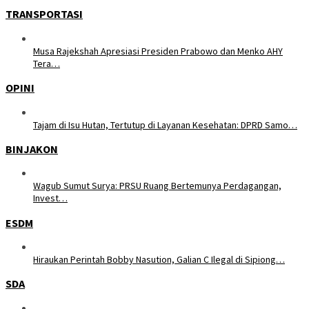
TRANSPORTASI
Musa Rajekshah Apresiasi Presiden Prabowo dan Menko AHY
Tera…
OPINI
Tajam di Isu Hutan, Tertutup di Layanan Kesehatan: DPRD Samo…
BINJAKON
Wagub Sumut Surya: PRSU Ruang Bertemunya Perdagangan,
Invest…
ESDM
Hiraukan Perintah Bobby Nasution, Galian C Ilegal di Sipiong…
SDA