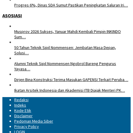
Progres 6%, Dinas SDA Sumut Pastikan Peningkatan Saluran Iri…
ASOSIASI
Musprov 2026 Sukses, Yanuar Mahdi Kembali Pimpin INKINDO
Sum…
50 Tahun Teknik Sipil Nommensen: Jembatan Masa Depan,
Solusi…
Alumni Teknik Sipil Nommensen Ngobrol Bareng Pengurus
Yayasa…
Dirjen Bina Konstruksi Terima Masukan GAPENSI Terkait Peruba…
Ikatan Arsitek Indonesia dan Akademisi ITB Diajak Menteri PK…
Redaksi
Indeks
Kode Etik
Disclaimer
Pedoman Media Siber
Privacy Policy
LOGIN