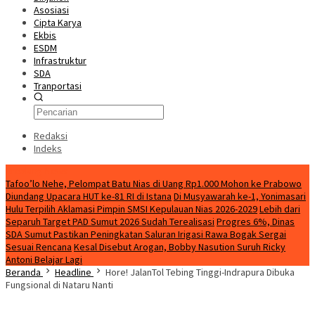
Asosiasi
Cipta Karya
Ekbis
ESDM
Infrastruktur
SDA
Tranportasi
Redaksi
Indeks
Breaking News
Tafoo’lo Nehe, Pelompat Batu Nias di Uang Rp1.000 Mohon ke Prabowo
Diundang Upacara HUT ke-81 RI di Istana
Di Musyawarah ke-1, Yonimasari
Hulu Terpilih Aklamasi Pimpin SMSI Kepulauan Nias 2026-2029
Lebih dari
Separuh Target PAD Sumut 2026 Sudah Terealisasi
Progres 6%, Dinas
SDA Sumut Pastikan Peningkatan Saluran Irigasi Rawa Bogak Sergai
Sesuai Rencana
Kesal Disebut Arogan, Bobby Nasution Suruh Ricky
Antoni Belajar Lagi
Beranda
Headline
Hore! JalanTol Tebing Tinggi-Indrapura Dibuka
Fungsional di Nataru Nanti