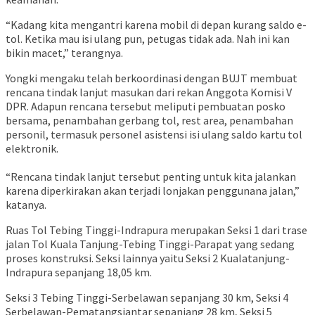
“Kadang kita mengantri karena mobil di depan kurang saldo e-
tol. Ketika mau isi ulang pun, petugas tidak ada. Nah ini kan
bikin macet,” terangnya.
Yongki mengaku telah berkoordinasi dengan BUJT membuat
rencana tindak lanjut masukan dari rekan Anggota Komisi V
DPR. Adapun rencana tersebut meliputi pembuatan posko
bersama, penambahan gerbang tol, rest area, penambahan
personil, termasuk personel asistensi isi ulang saldo kartu tol
elektronik.
“Rencana tindak lanjut tersebut penting untuk kita jalankan
karena diperkirakan akan terjadi lonjakan penggunana jalan,”
katanya.
Ruas Tol Tebing Tinggi-Indrapura merupakan Seksi 1 dari trase
jalan Tol Kuala Tanjung-Tebing Tinggi-Parapat yang sedang
proses konstruksi. Seksi lainnya yaitu Seksi 2 Kualatanjung-
Indrapura sepanjang 18,05 km.
Seksi 3 Tebing Tinggi-Serbelawan sepanjang 30 km, Seksi 4
Serbelawan-Pematangsiantar sepanjang 28 km, Seksi 5