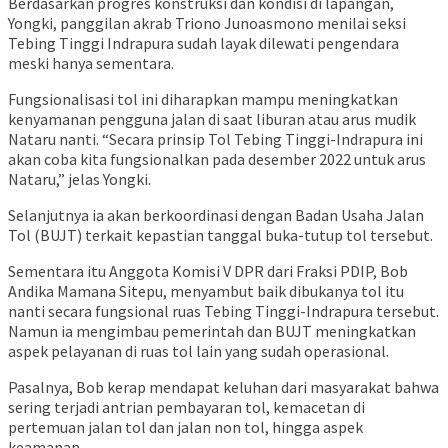
Berdasarkan progres konstruksi dan kondisi di lapangan,
Yongki, panggilan akrab Triono Junoasmono menilai seksi
Tebing Tinggi Indrapura sudah layak dilewati pengendara
meski hanya sementara.
Fungsionalisasi tol ini diharapkan mampu meningkatkan
kenyamanan pengguna jalan di saat liburan atau arus mudik
Nataru nanti. “Secara prinsip Tol Tebing Tinggi-Indrapura ini
akan coba kita fungsionalkan pada desember 2022 untuk arus
Nataru,” jelas Yongki.
Selanjutnya ia akan berkoordinasi dengan Badan Usaha Jalan
Tol (BUJT) terkait kepastian tanggal buka-tutup tol tersebut.
Sementara itu Anggota Komisi V DPR dari Fraksi PDIP, Bob
Andika Mamana Sitepu, menyambut baik dibukanya tol itu
nanti secara fungsional ruas Tebing Tinggi-Indrapura tersebut.
Namun ia mengimbau pemerintah dan BUJT meningkatkan
aspek pelayanan di ruas tol lain yang sudah operasional.
Pasalnya, Bob kerap mendapat keluhan dari masyarakat bahwa
sering terjadi antrian pembayaran tol, kemacetan di
pertemuan jalan tol dan jalan non tol, hingga aspek
keamanan.