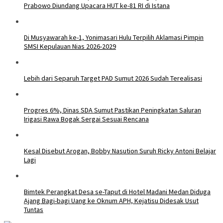
Prabowo Diundang Upacara HUT ke-81 RI di Istana
Di Musyawarah ke-1, Yonimasari Hulu Terpilih Aklamasi Pimpin
SMSI Kepulauan Nias 2026-2029
Lebih dari Separuh Target PAD Sumut 2026 Sudah Terealisasi
Progres 6%, Dinas SDA Sumut Pastikan Peningkatan Saluran
Irigasi Rawa Bogak Sergai Sesuai Rencana
Kesal Disebut Arogan, Bobby Nasution Suruh Ricky Antoni Belajar
Lagi
Bimtek Perangkat Desa se-Taput di Hotel Madani Medan Diduga
Ajang Bagi-bagi Uang ke Oknum APH, Kejatisu Didesak Usut
Tuntas