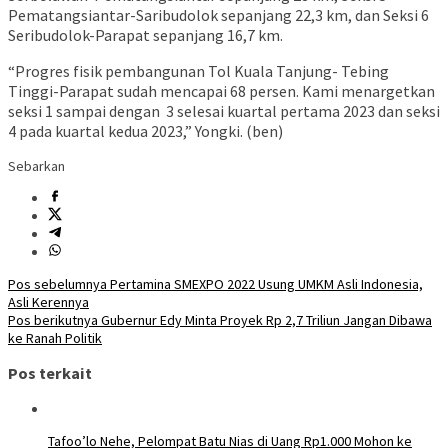
Pematangsiantar-Saribudolok sepanjang 22,3 km, dan Seksi 6
Seribudolok-Parapat sepanjang 16,7 km.
“Progres fisik pembangunan Tol Kuala Tanjung- Tebing
Tinggi-Parapat sudah mencapai 68 persen. Kami menargetkan
seksi 1 sampai dengan 3 selesai kuartal pertama 2023 dan seksi
4 pada kuartal kedua 2023,” Yongki. (ben)
Sebarkan
Navigasi
Pos sebelumnya
Pertamina SMEXPO 2022 Usung UMKM Asli Indonesia,
Asli Kerennya
pos
Pos berikutnya
Gubernur Edy Minta Proyek Rp 2,7 Triliun Jangan Dibawa
ke Ranah Politik
Pos terkait
Tafoo’lo Nehe, Pelompat Batu Nias di Uang Rp1.000 Mohon ke