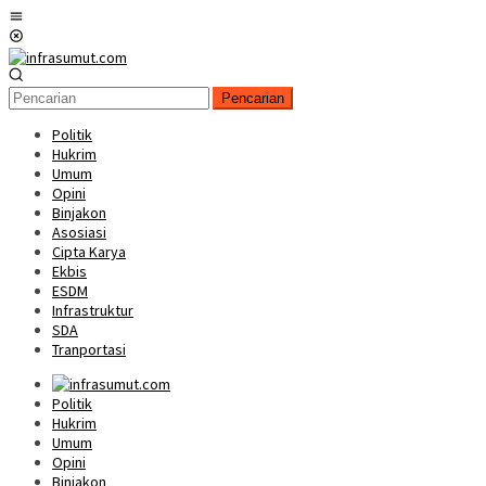
Loncat
Menu
ke
Mobile
konten
Pencarian
Politik
Hukrim
Umum
Opini
Binjakon
Asosiasi
Cipta Karya
Ekbis
ESDM
Infrastruktur
SDA
Tranportasi
Politik
Hukrim
Umum
Opini
Binjakon