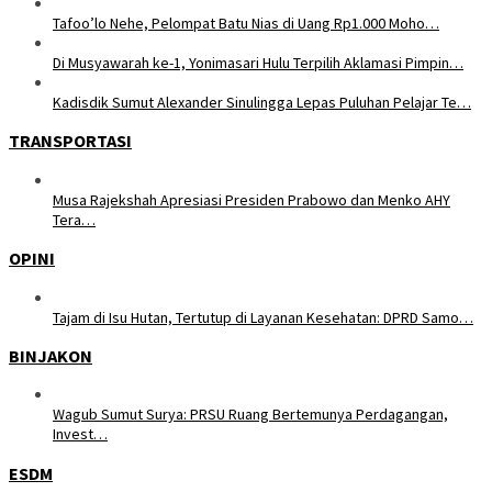
Tafoo’lo Nehe, Pelompat Batu Nias di Uang Rp1.000 Moho…
Di Musyawarah ke-1, Yonimasari Hulu Terpilih Aklamasi Pimpin…
Kadisdik Sumut Alexander Sinulingga Lepas Puluhan Pelajar Te…
TRANSPORTASI
Musa Rajekshah Apresiasi Presiden Prabowo dan Menko AHY
Tera…
OPINI
Tajam di Isu Hutan, Tertutup di Layanan Kesehatan: DPRD Samo…
BINJAKON
Wagub Sumut Surya: PRSU Ruang Bertemunya Perdagangan,
Invest…
ESDM