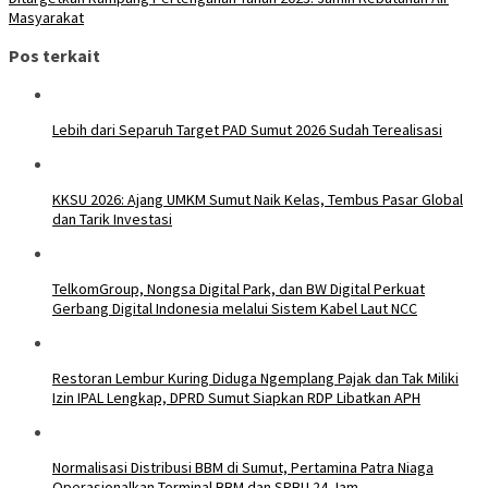
Masyarakat
Pos terkait
Lebih dari Separuh Target PAD Sumut 2026 Sudah Terealisasi
KKSU 2026: Ajang UMKM Sumut Naik Kelas, Tembus Pasar Global
dan Tarik Investasi
TelkomGroup, Nongsa Digital Park, dan BW Digital Perkuat
Gerbang Digital Indonesia melalui Sistem Kabel Laut NCC
Restoran Lembur Kuring Diduga Ngemplang Pajak dan Tak Miliki
Izin IPAL Lengkap, DPRD Sumut Siapkan RDP Libatkan APH
Normalisasi Distribusi BBM di Sumut, Pertamina Patra Niaga
Operasionalkan Terminal BBM dan SPBU 24 Jam