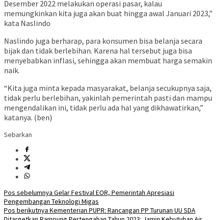
Desember 2022 melakukan operasi pasar, kalau
memungkinkan kita juga akan buat hingga awal Januari 2023,”
kata Naslindo
Naslindo juga berharap, para konsumen bisa belanja secara
bijak dan tidak berlebihan. Karena hal tersebut juga bisa
menyebabkan inflasi, sehingga akan membuat harga semakin
naik.
“Kita juga minta kepada masyarakat, belanja secukupnya saja,
tidak perlu berlebihan, yakinlah pemerintah pasti dan mampu
mengendalikan ini, tidak perlu ada hal yang dikhawatirkan,”
katanya. (ben)
Sebarkan
Navigasi
Pos sebelumnya
Gelar Festival EOR, Pemerintah Apresiasi
Pengembangan Teknologi Migas
pos
Pos berikutnya
Kementerian PUPR: Rancangan PP Turunan UU SDA
Ditargetkan Rampung Pertengahan Tahun 2023: Jamin Kebutuhan Air