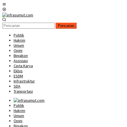
Loncat
Menu
ke
Mobile
konten
Pencarian
Politik
Hukrim
Umum
Opini
Binjakon
Asosiasi
Cipta Karya
Ekbis
ESDM
Infrastruktur
SDA
Tranportasi
Politik
Hukrim
Umum
Opini
Binjakon