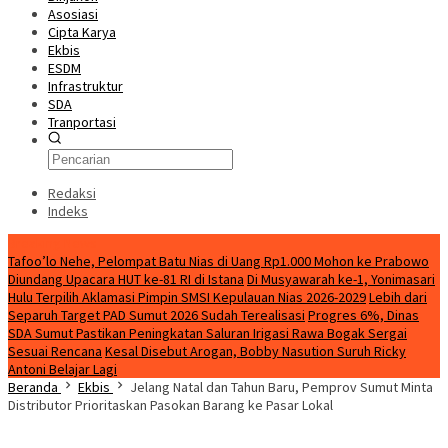
Asosiasi
Cipta Karya
Ekbis
ESDM
Infrastruktur
SDA
Tranportasi
Redaksi
Indeks
Breaking News
Tafoo’lo Nehe, Pelompat Batu Nias di Uang Rp1.000 Mohon ke Prabowo
Diundang Upacara HUT ke-81 RI di Istana
Di Musyawarah ke-1, Yonimasari
Hulu Terpilih Aklamasi Pimpin SMSI Kepulauan Nias 2026-2029
Lebih dari
Separuh Target PAD Sumut 2026 Sudah Terealisasi
Progres 6%, Dinas
SDA Sumut Pastikan Peningkatan Saluran Irigasi Rawa Bogak Sergai
Sesuai Rencana
Kesal Disebut Arogan, Bobby Nasution Suruh Ricky
Antoni Belajar Lagi
Beranda
Ekbis
Jelang Natal dan Tahun Baru, Pemprov Sumut Minta
Distributor Prioritaskan Pasokan Barang ke Pasar Lokal