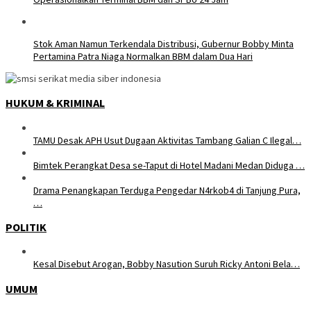
Stok Aman Namun Terkendala Distribusi, Gubernur Bobby Minta
Pertamina Patra Niaga Normalkan BBM dalam Dua Hari
HUKUM & KRIMINAL
TAMU Desak APH Usut Dugaan Aktivitas Tambang Galian C Ilegal…
Bimtek Perangkat Desa se-Taput di Hotel Madani Medan Diduga …
Drama Penangkapan Terduga Pengedar N4rkob4 di Tanjung Pura,
…
POLITIK
Kesal Disebut Arogan, Bobby Nasution Suruh Ricky Antoni Bela…
UMUM