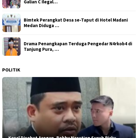
Galian C Ilegal…
Bimtek Perangkat Desa se-Taput di Hotel Madani
Medan Diduga …
Drama Penangkapan Terduga Pengedar N4rkob4 di
Tanjung Pura, …
POLITIK
Kesal Disebut Arogan, Bobby Nasution Suruh Ricky