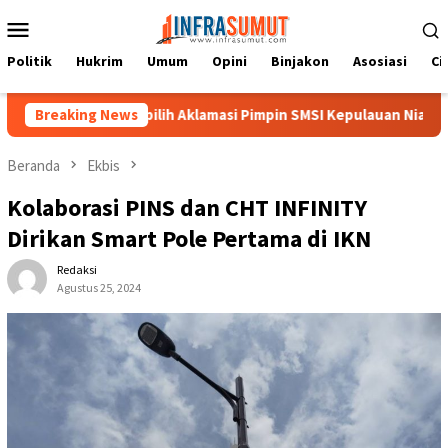
Loncat
Menu
ke
Mobile
konten
Politik
Hukrim
Umum
Opini
Binjakon
Asosiasi
Ci
u Terpilih Aklamasi Pimpin SMSI Kepulauan Nias 2026-2029
Breaking News
Beranda
Ekbis
Kolaborasi PINS dan CHT INFINITY
Dirikan Smart Pole Pertama di IKN
Redaksi
Agustus 25, 2024