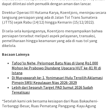
dapat dilintasi oleh pemudik dengan aman dan lancar.
Direktur Operasi III Hutama Karya, Koentjoro, meninjau secara
langsung persiapan yang ada di Jalan Tol Trans Sumatera
(JTTS) sejak Rabu (14/12) hingga Kemarin (15/12/2022).
Di sela-sela kunjungannya, Koentjoro menyampaikan bahwa
persiapan tersebut meliputi aspek pelayanan, transaksi,
pemeliharaan hingga keamanan yang ada di ruas tol yang
dikelola.
Bacaan Lainnya
Tafoo’lo Nehe, Pelompat Batu Nias di Uang Rp1.000
Mohon ke Prabowo Diundang Upacara HUT ke-81 RI di
Istana
Di Musyawarah ke-1, Yonimasari Hulu Terpilih Aklamasi
Pimpin SMSI Kepulauan Nias 2026-2029
Lebih dari Separuh Target PAD Sumut 2026 Sudah
Terealisasi
“Setelah kami cek bersama kesiapan dari Ruas Bakauheni-
Terbanggi Besar, Ruas Pematang Panggang-Kayu Agung