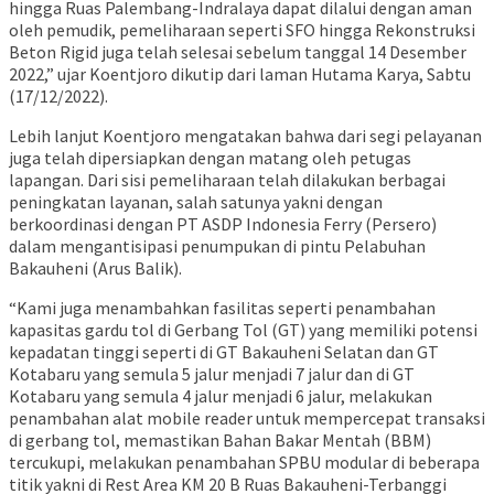
hingga Ruas Palembang-Indralaya dapat dilalui dengan aman
oleh pemudik, pemeliharaan seperti SFO hingga Rekonstruksi
Beton Rigid juga telah selesai sebelum tanggal 14 Desember
2022,” ujar Koentjoro dikutip dari laman Hutama Karya, Sabtu
(17/12/2022).
Lebih lanjut Koentjoro mengatakan bahwa dari segi pelayanan
juga telah dipersiapkan dengan matang oleh petugas
lapangan. Dari sisi pemeliharaan telah dilakukan berbagai
peningkatan layanan, salah satunya yakni dengan
berkoordinasi dengan PT ASDP Indonesia Ferry (Persero)
dalam mengantisipasi penumpukan di pintu Pelabuhan
Bakauheni (Arus Balik).
“Kami juga menambahkan fasilitas seperti penambahan
kapasitas gardu tol di Gerbang Tol (GT) yang memiliki potensi
kepadatan tinggi seperti di GT Bakauheni Selatan dan GT
Kotabaru yang semula 5 jalur menjadi 7 jalur dan di GT
Kotabaru yang semula 4 jalur menjadi 6 jalur, melakukan
penambahan alat mobile reader untuk mempercepat transaksi
di gerbang tol, memastikan Bahan Bakar Mentah (BBM)
tercukupi, melakukan penambahan SPBU modular di beberapa
titik yakni di Rest Area KM 20 B Ruas Bakauheni-Terbanggi