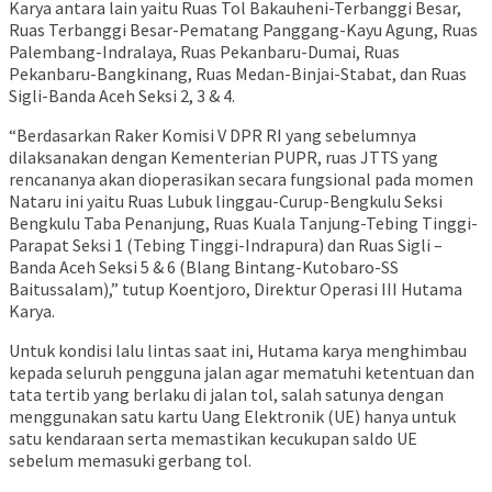
Karya antara lain yaitu Ruas Tol Bakauheni-Terbanggi Besar,
Ruas Terbanggi Besar-Pematang Panggang-Kayu Agung, Ruas
Palembang-Indralaya, Ruas Pekanbaru-Dumai, Ruas
Pekanbaru-Bangkinang, Ruas Medan-Binjai-Stabat, dan Ruas
Sigli-Banda Aceh Seksi 2, 3 & 4.
“Berdasarkan Raker Komisi V DPR RI yang sebelumnya
dilaksanakan dengan Kementerian PUPR, ruas JTTS yang
rencananya akan dioperasikan secara fungsional pada momen
Nataru ini yaitu Ruas Lubuk linggau-Curup-Bengkulu Seksi
Bengkulu Taba Penanjung, Ruas Kuala Tanjung-Tebing Tinggi-
Parapat Seksi 1 (Tebing Tinggi-Indrapura) dan Ruas Sigli –
Banda Aceh Seksi 5 & 6 (Blang Bintang-Kutobaro-SS
Baitussalam),” tutup Koentjoro, Direktur Operasi III Hutama
Karya.
Untuk kondisi lalu lintas saat ini, Hutama karya menghimbau
kepada seluruh pengguna jalan agar mematuhi ketentuan dan
tata tertib yang berlaku di jalan tol, salah satunya dengan
menggunakan satu kartu Uang Elektronik (UE) hanya untuk
satu kendaraan serta memastikan kecukupan saldo UE
sebelum memasuki gerbang tol.