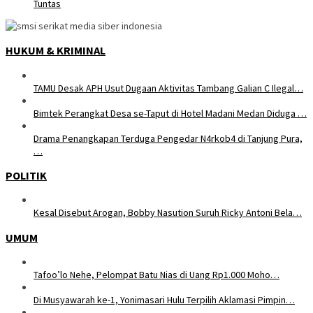
Tuntas
HUKUM & KRIMINAL
TAMU Desak APH Usut Dugaan Aktivitas Tambang Galian C Ilegal…
Bimtek Perangkat Desa se-Taput di Hotel Madani Medan Diduga …
Drama Penangkapan Terduga Pengedar N4rkob4 di Tanjung Pura,
…
POLITIK
Kesal Disebut Arogan, Bobby Nasution Suruh Ricky Antoni Bela…
UMUM
Tafoo’lo Nehe, Pelompat Batu Nias di Uang Rp1.000 Moho…
Di Musyawarah ke-1, Yonimasari Hulu Terpilih Aklamasi Pimpin…