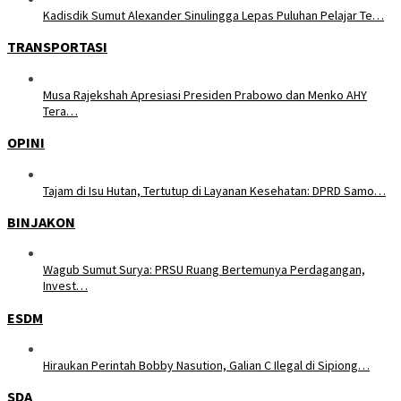
Kadisdik Sumut Alexander Sinulingga Lepas Puluhan Pelajar Te…
TRANSPORTASI
Musa Rajekshah Apresiasi Presiden Prabowo dan Menko AHY
Tera…
OPINI
Tajam di Isu Hutan, Tertutup di Layanan Kesehatan: DPRD Samo…
BINJAKON
Wagub Sumut Surya: PRSU Ruang Bertemunya Perdagangan,
Invest…
ESDM
Hiraukan Perintah Bobby Nasution, Galian C Ilegal di Sipiong…
SDA