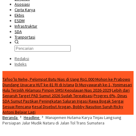
Asosiasi
Cipta Karya
Ekbis
ESDM
Infrastruktur
SDA
Tranportasi
Redaksi
Indeks
Breaking News
Tafoo’lo Nehe, Pelompat Batu Nias di Uang Rp1.000 Mohon ke Prabowo
Diundang Upacara HUT ke-81 RI di Istana
Di Musyawarah ke-1, Yonimasari
Hulu Terpilih Aklamasi Pimpin SMSI Kepulauan Nias 2026-2029
Lebih dari
Separuh Target PAD Sumut 2026 Sudah Terealisasi
Progres 6%, Dinas
SDA Sumut Pastikan Peningkatan Saluran Irigasi Rawa Bogak Sergai
Sesuai Rencana
Kesal Disebut Arogan, Bobby Nasution Suruh Ricky
Antoni Belajar Lagi
Beranda
Headline
Manajemen Hutama Karya Tinjau Langsung
Persiapan Jalur Mudik Nataru di Jalan Tol Trans Sumatera