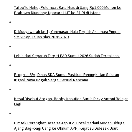
Tafoo’lo Nehe, Pelompat Batu Nias di Uang Rp1.000 Mohon ke
Prabowo Diundang Upacara HUT ke-81 RI di Istana
Di Musyawarah ke-1, Yonimasari Hulu Terpilih Aklamasi Pimpin
SMSI Kepulauan Nias 2026-2029
Lebih dari Separuh Target PAD Sumut 2026 Sudah Terealisasi
Progres 6%, Dinas SDA Sumut Pastikan Peningkatan Saluran
Irigasi Rawa Bogak Sergai Sesuai Rencana
Kesal Disebut Arogan, Bobby Nasution Suruh Ricky Antoni Belajar
Lagi
Bimtek Perangkat Desa se-Taput di Hotel Madani Medan Diduga
Ajang Bagi-bagi Uang ke Oknum APH, Kejatisu Didesak Usut