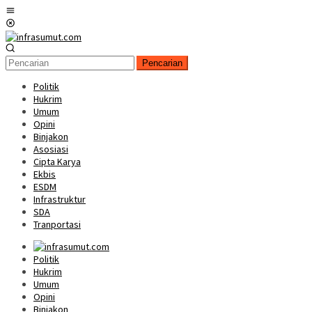
Loncat
Menu
ke
Mobile
konten
Pencarian
Politik
Hukrim
Umum
Opini
Binjakon
Asosiasi
Cipta Karya
Ekbis
ESDM
Infrastruktur
SDA
Tranportasi
Politik
Hukrim
Umum
Opini
Binjakon