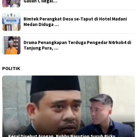
Galian C Ilegal…
Bimtek Perangkat Desa se-Taput di Hotel Madani
Medan Diduga …
Drama Penangkapan Terduga Pengedar N4rkob4 di
Tanjung Pura, …
POLITIK
Kesal Disebut Arogan, Bobby Nasution Suruh Ricky