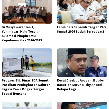
Di Musyawarah ke-1,
Lebih dari Separuh Target PAD
Yonimasari Hulu Terpilih
Sumut 2026 Sudah Terealisasi
Aklamasi Pimpin SMSI
Kepulauan Nias 2026-2029
Progres 6%, Dinas SDA Sumut
Kesal Disebut Arogan, Bobby
Pastikan Peningkatan Saluran
Nasution Suruh Ricky Antoni
Irigasi Rawa Bogak Sergai
Belajar Lagi
Sesuai Rencana