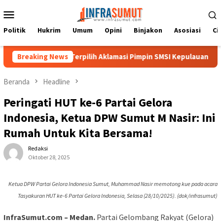
Loncat
Menu
ke
Mobile
konten
Politik
Hukrim
Umum
Opini
Binjakon
Asosiasi
Ci
ri Hulu Terpilih Aklamasi Pimpin SMSI Kepulauan Nias 2026-2029
Breaking News
Beranda
Headline
Peringati HUT ke-6 Partai Gelora
Indonesia, Ketua DPW Sumut M Nasir: Ini
Rumah Untuk Kita Bersama!
Redaksi
Oktober 28, 2025
Ketua DPW Partai Gelora Indonesia Sumut, Muhammad Nasir memotong kue pada acara
Tasyakuran HUT ke-6 Partai Gelora Indonesia, Selasa (28/10/2025). (dok/infrasumut)
InfraSumut.com – Medan.
Partai Gelombang Rakyat (Gelora)