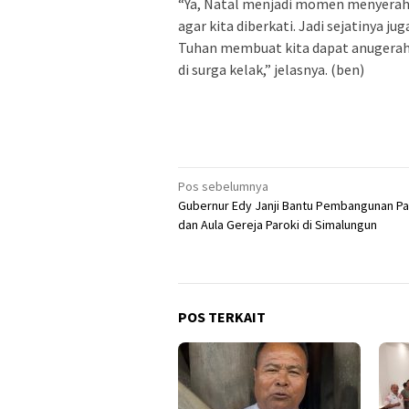
“Ya, Natal menjadi momen menyera
agar kita diberkati. Jadi sejatinya
Tuhan membuat kita dapat anugerah 
di surga kelak,” jelasnya. (ben)
Navigasi
Pos sebelumnya
Gubernur Edy Janji Bantu Pembangunan P
pos
dan Aula Gereja Paroki di Simalungun
POS TERKAIT