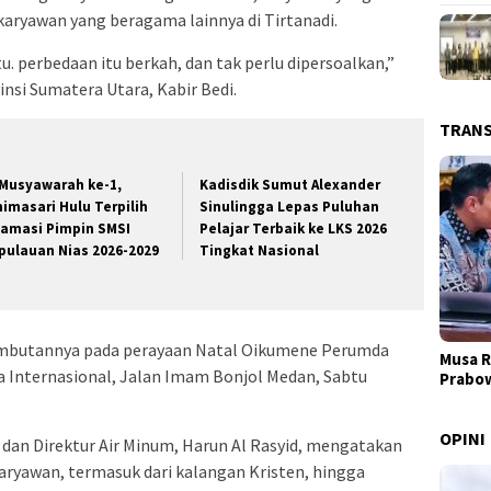
karyawan yang beragama lainnya di Tirtanadi.
tu. perbedaan itu berkah, dan tak perlu dipersoalkan,”
insi Sumatera Utara, Kabir Bedi.
TRAN
 Musyawarah ke-1,
Kadisdik Sumut Alexander
nimasari Hulu Terpilih
Sinulingga Lepas Puluhan
lamasi Pimpin SMSI
Pelajar Terbaik ke LKS 2026
pulauan Nias 2026-2029
Tingkat Nasional
sambutannya pada perayaan Natal Oikumene Perumda
Musa R
a Internasional, Jalan Imam Bonjol Medan, Sabtu
Prabo
OPINI
i dan Direktur Air Minum, Harun Al Rasyid, mengatakan
karyawan, termasuk dari kalangan Kristen, hingga