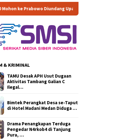
o Diundang Upacara HUT ke-81 RI di Istana
Di Musyawarah
 & KRIMINAL
TAMU Desak APH Usut Dugaan
Aktivitas Tambang Galian C
Ilegal…
Bimtek Perangkat Desa se-Taput
di Hotel Madani Medan Diduga …
Drama Penangkapan Terduga
Pengedar N4rkob4 di Tanjung
Pura, …