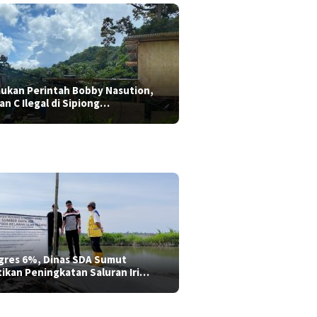
aukan Perintah Bobby Nasution,
ian C Ilegal di Sipiong…
gres 6%, Dinas SDA Sumut
tikan Peningkatan Saluran Iri…