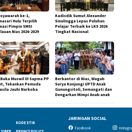
usyawarah ke-1,
Kadisdik Sumut Alexander
masari Hulu Terpilih
Sinulingga Lepas Puluhan
masi Pimpin SMSI
Pelajar Terbaik ke LKS 2026
lauan Nias 2026-2029
Tingkat Nasional
k Buka Muswil III Sapma PP
Berkantor di Nias, Wagub
t, Tekankan Pemuda
Surya Kunjungi UPTD Anak
asila Jauhi Narkoba
Gunungsitoli, Semangati dan
Dengarkan Mimpi Anak-anak
JARINGAN SOCIAL
KODE ETIK
Facebook
Instagr
 SIBER
PRIVACY POLICY