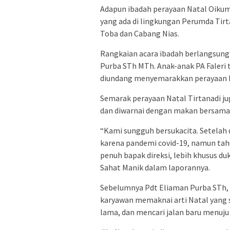
Adapun ibadah perayaan Natal Oikume
yang ada di lingkungan Perumda Tirt
Toba dan Cabang Nias.
Rangkaian acara ibadah berlangsung
Purba STh MTh. Anak-anak PA Faleri 
diundang menyemarakkan perayaan 
Semarak perayaan Natal Tirtanadi jug
dan diwarnai dengan makan bersama 
“Kami sungguh bersukacita. Setelah d
karena pandemi covid-19, namun tahu
penuh bapak direksi, lebih khusus du
Sahat Manik dalam laporannya.
Sebelumnya Pdt Eliaman Purba STh
karyawan memaknai arti Natal yang 
lama, dan mencari jalan baru menuju