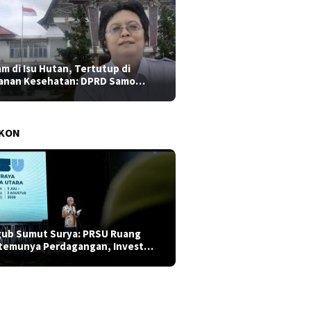
am di Isu Hutan, Tertutup di
anan Kesehatan: DPRD Samo…
AKON
ub Sumut Surya: PRSU Ruang
temunya Perdagangan, Invest…