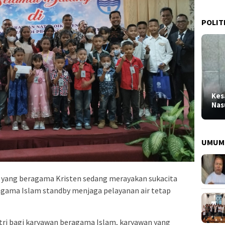
POLIT
Kes
Nas
UMUM
 yang beragama Kristen sedang merayakan sukacita
ragama Islam standby menjaga pelayanan air tetap
Fitri bagi karyawan beragama Islam, karyawan yang