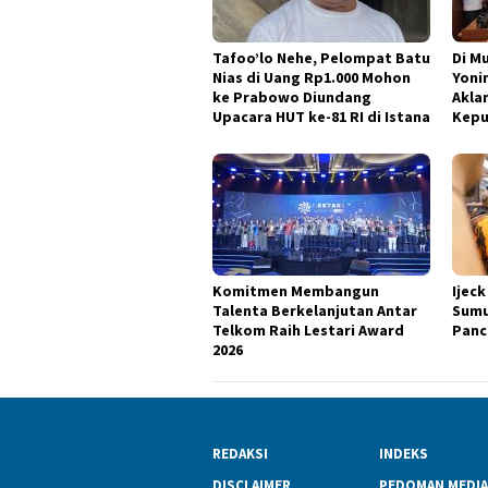
Tafoo’lo Nehe, Pelompat Batu
Di M
Nias di Uang Rp1.000 Mohon
Yoni
ke Prabowo Diundang
Akla
Upacara HUT ke-81 RI di Istana
Kepu
Komitmen Membangun
Ijec
Talenta Berkelanjutan Antar
Sumu
Telkom Raih Lestari Award
Panc
2026
REDAKSI
INDEKS
DISCLAIMER
PEDOMAN MEDIA