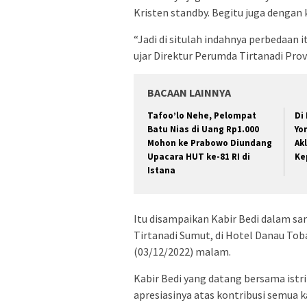
Kristen standby. Begitu juga dengan 
“Jadi di situlah indahnya perbedaan i
ujar Direktur Perumda Tirtanadi Prov
BACAAN LAINNYA
Tafoo’lo Nehe, Pelompat
Di
Batu Nias di Uang Rp1.000
Yo
Mohon ke Prabowo Diundang
Ak
Upacara HUT ke-81 RI di
Ke
Istana
Itu disampaikan Kabir Bedi dalam 
Tirtanadi Sumut, di Hotel Danau Tob
(03/12/2022) malam.
Kabir Bedi yang datang bersama istr
apresiasinya atas kontribusi semua 