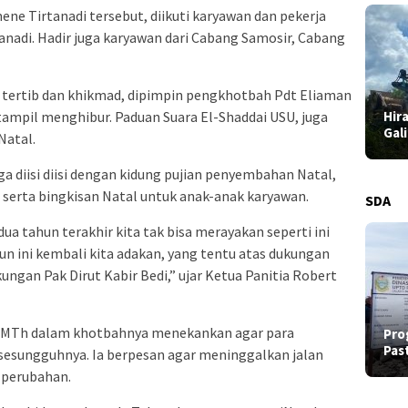
ne Tirtanadi tersebut, diikuti karyawan dan pekerja
anadi. Hadir juga karyawan dari Cabang Samosir, Cabang
 tertib dan khikmad, dipimpin pengkhotbah Pdt Eliaman
tampil menghibur. Paduan Suara El-Shaddai USU, juga
Hir
Gal
Natal.
a diisi diisi dengan kidung pujian penyembahan Natal,
serta bingkisan Natal untuk anak-anak karyawan.
SDA
ua tahun terakhir kita tak bisa merayakan seperti ini
n ini kembali kita adakan, yang tentu atas dukungan
kungan Pak Dirut Kabir Bedi,” ujar Ketua Panitia Robert
, MTh dalam khotbahnya menekankan agar para
Pro
Pas
sesungguhnya. Ia berpesan agar meninggalkan jalan
 perubahan.