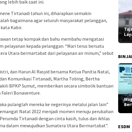
g lebih baik saat ini.
ene Tirtanadi tahun ini, diharapkan semakin
dalah bagaimana agar seluruh masyarakat pelanggan,
kata Kabir.
Taj
Lay
aryawan tetap kompak dan bahu membahu mengatasi
m pelayanan kepada pelanggan. “Mari terus bersatu
era Utara bermartabat dari pelayanan air minum,” sebut
BINJ
istri, dan Harun Al Rasyid bersama Ketua Panitia Natal,
 dan Komunikasi Tirtanadi, Martha Tobing, Bertha
akili BPKP Sumut, memberikan secara simbolik bantuan
 Faleri Bonaventure.
Wag
a pulanglah mereka ke negerinya melalui jalan lain”
Ber
 semangat Natal 2022 menjadi momen menuju perubahan
Perumda Tirtanadi dengan cinta kasih, tulus dan ikhlas
ima dalam mewujudkan Sumatera Utara Bermartabat”.
ESDM