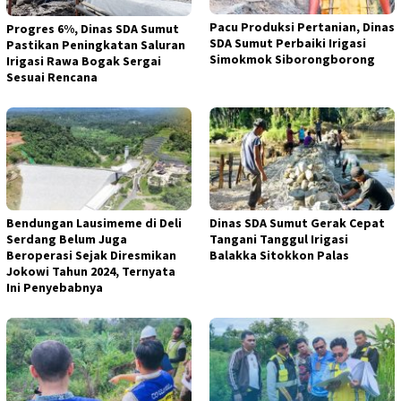
Pacu Produksi Pertanian, Dinas
Progres 6%, Dinas SDA Sumut
SDA Sumut Perbaiki Irigasi
Pastikan Peningkatan Saluran
Simokmok Siborongborong
Irigasi Rawa Bogak Sergai
Sesuai Rencana
Bendungan Lausimeme di Deli
Dinas SDA Sumut Gerak Cepat
Serdang Belum Juga
Tangani Tanggul Irigasi
Beroperasi Sejak Diresmikan
Balakka Sitokkon Palas
Jokowi Tahun 2024, Ternyata
Ini Penyebabnya