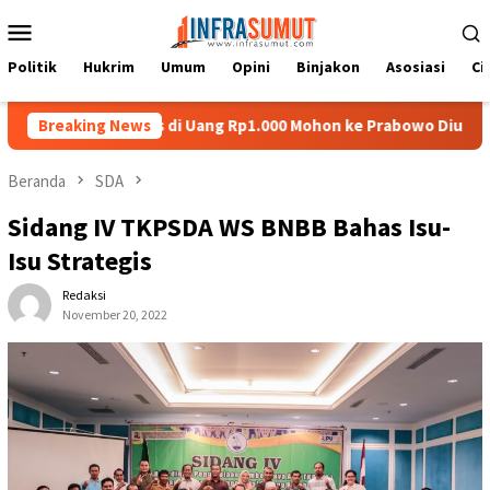
Loncat
Menu
ke
Mobile
konten
Politik
Hukrim
Umum
Opini
Binjakon
Asosiasi
Ci
atu Nias di Uang Rp1.000 Mohon ke Prabowo Diundang Upacara HUT
Breaking News
Beranda
SDA
Sidang IV TKPSDA WS BNBB Bahas Isu-
Isu Strategis
Redaksi
November 20, 2022