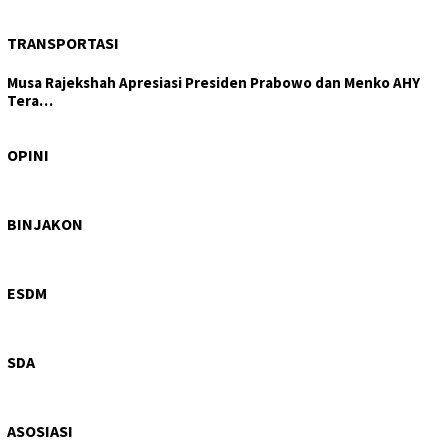
TRANSPORTASI
Musa Rajekshah Apresiasi Presiden Prabowo dan Menko AHY
Tera…
Tajam di Isu Hutan, Tertutup di Layanan Kesehatan:
DPRD Samo…
OPINI
Wagub Sumut Surya: PRSU Ruang Bertemunya
Perdagangan, Invest…
BINJAKON
Hiraukan Perintah Bobby Nasution, Galian C Ilegal di
Sipiong…
ESDM
Progres 6%, Dinas SDA Sumut Pastikan Peningkatan
Saluran Iri…
SDA
ASOSIASI