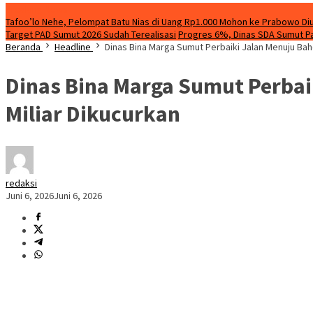
Breaking News
Tafoo’lo Nehe, Pelompat Batu Nias di Uang Rp1.000 Mohon ke Prabowo Diu
Target PAD Sumut 2026 Sudah Terealisasi
Progres 6%, Dinas SDA Sumut Pa
Beranda
Headline
Dinas Bina Marga Sumut Perbaiki Jalan Menuju Bah
Dinas Bina Marga Sumut Perbai
Miliar Dikucurkan
redaksi
Juni 6, 2026
Juni 6, 2026