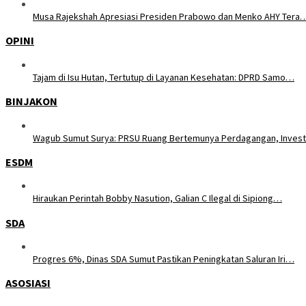
Musa Rajekshah Apresiasi Presiden Prabowo dan Menko AHY Tera
OPINI
Tajam di Isu Hutan, Tertutup di Layanan Kesehatan: DPRD Samo…
BINJAKON
Wagub Sumut Surya: PRSU Ruang Bertemunya Perdagangan, Inves
ESDM
Hiraukan Perintah Bobby Nasution, Galian C Ilegal di Sipiong…
SDA
Progres 6%, Dinas SDA Sumut Pastikan Peningkatan Saluran Iri…
ASOSIASI