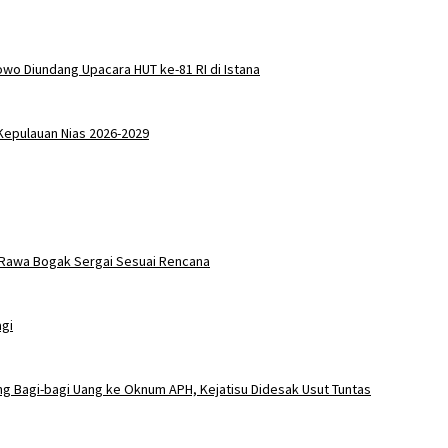
wo Diundang Upacara HUT ke-81 RI di Istana
 Kepulauan Nias 2026-2029
i Rawa Bogak Sergai Sesuai Rencana
agi
ng Bagi-bagi Uang ke Oknum APH, Kejatisu Didesak Usut Tuntas