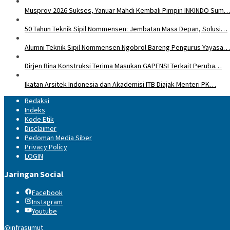
Musprov 2026 Sukses, Yanuar Mahdi Kembali Pimpin INKINDO Sum
50 Tahun Teknik Sipil Nommensen: Jembatan Masa Depan, Solusi…
Alumni Teknik Sipil Nommensen Ngobrol Bareng Pengurus Yayasa…
Dirjen Bina Konstruksi Terima Masukan GAPENSI Terkait Peruba…
Ikatan Arsitek Indonesia dan Akademisi ITB Diajak Menteri PK…
Redaksi
Indeks
Kode Etik
Disclaimer
Pedoman Media Siber
Privacy Policy
LOGIN
Jaringan Social
Facebook
Instagram
Youtube
@infrasumut