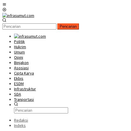
Loncat
Menu
ke
Mobile
konten
Pencarian
Politik
Hukrim
Umum
Opini
Binjakon
Asosiasi
Cipta Karya
Ekbis
ESDM
Infrastruktur
SDA
Tranportasi
Redaksi
Indeks