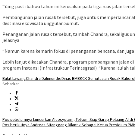
“Yang pasti bahwa tahun ini kerusakan pada tiga ruas jalan ters
Pembangunan jalan rusak tersebut, juga untuk memperlancar ak
destinasi ekowisata unggulan Sumut.
Penanganan jalan rusak tersebut, tambah Chandra, sekaligus u
jelasnya
“Namun karena kemarin fokus di penanganan bencana, dan juga 
Lebih lanjut dikatakan Chandra, program pembangunan jalan d
program Instansi (Infrastruktur Terintegrasi). “Karena itulah t
Bukit Lawang
Chandra Dalimunthe
Dinas BMBKCK Sumut
Jalan Rusak Bahoro
Sebarkan
Navigasi
Pos sebelumnya
Luncurkan AIcosystem, Telkom Siap Garap Peluang AI di B
Pos berikutnya
Andreas Sitanggang Dilantik Sebagai Ketua Presidium PM
pos