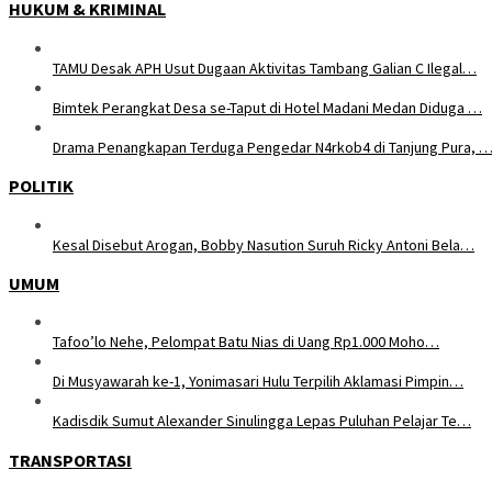
HUKUM & KRIMINAL
TAMU Desak APH Usut Dugaan Aktivitas Tambang Galian C Ilegal…
Bimtek Perangkat Desa se-Taput di Hotel Madani Medan Diduga …
Drama Penangkapan Terduga Pengedar N4rkob4 di Tanjung Pura, 
POLITIK
Kesal Disebut Arogan, Bobby Nasution Suruh Ricky Antoni Bela…
UMUM
Tafoo’lo Nehe, Pelompat Batu Nias di Uang Rp1.000 Moho…
Di Musyawarah ke-1, Yonimasari Hulu Terpilih Aklamasi Pimpin…
Kadisdik Sumut Alexander Sinulingga Lepas Puluhan Pelajar Te…
TRANSPORTASI