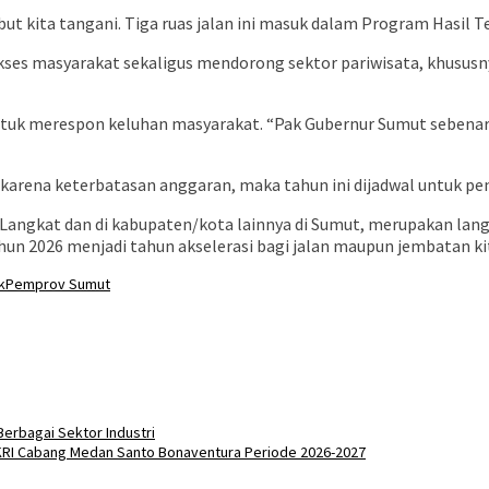
ebut kita tangani. Tiga ruas jalan ini masuk dalam Program Hasil 
ses masyarakat sekaligus mendorong sektor pariwisata, khususny
ntuk merespon keluhan masyarakat. “Pak Gubernur Sumut sebenarn
karena keterbatasan anggaran, maka tahun ini dijadwal untuk p
i Langkat dan di kabupaten/kota lainnya di Sumut, merupakan l
ahun 2026 menjadi tahun akselerasi bagi jalan maupun jembatan ki
k
Pemprov Sumut
erbagai Sektor Industri
KRI Cabang Medan Santo Bonaventura Periode 2026-2027