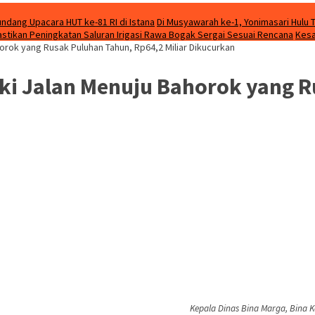
ndang Upacara HUT ke-81 RI di Istana
Di Musyawarah ke-1, Yonimasari Hulu 
stikan Peningkatan Saluran Irigasi Rawa Bogak Sergai Sesuai Rencana
Kesa
orok yang Rusak Puluhan Tahun, Rp64,2 Miliar Dikucurkan
ki Jalan Menuju Bahorok yang R
Kepala Dinas Bina Marga, Bina 