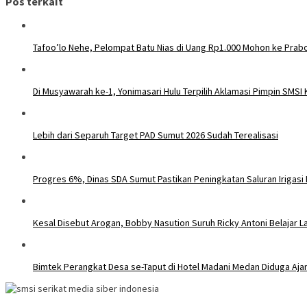
Pos terkait
Tafoo’lo Nehe, Pelompat Batu Nias di Uang Rp1.000 Mohon ke Prabo
Di Musyawarah ke-1, Yonimasari Hulu Terpilih Aklamasi Pimpin SMSI
Lebih dari Separuh Target PAD Sumut 2026 Sudah Terealisasi
Progres 6%, Dinas SDA Sumut Pastikan Peningkatan Saluran Irigas
Kesal Disebut Arogan, Bobby Nasution Suruh Ricky Antoni Belajar L
Bimtek Perangkat Desa se-Taput di Hotel Madani Medan Diduga Aja