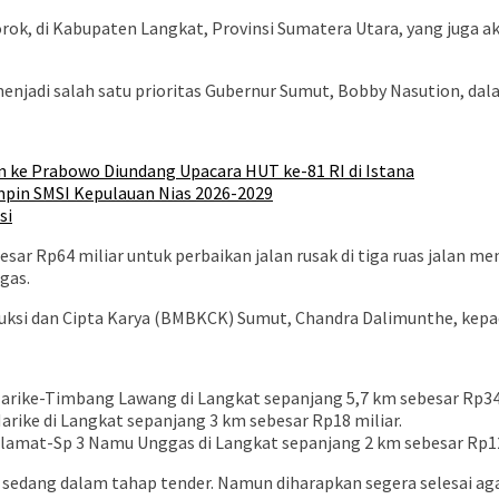
ok, di Kabupaten Langkat, Provinsi Sumatera Utara, yang juga a
enjadi salah satu prioritas Gubernur Sumut, Bobby Nasution, da
n ke Prabowo Diundang Upacara HUT ke-81 RI di Istana
impin SMSI Kepulauan Nias 2026-2029
si
r Rp64 miliar untuk perbaikan jalan rusak di tiga ruas jalan m
gas.
uksi dan Cipta Karya (BMBKCK) Sumut, Chandra Dalimunthe, kepad
arike-Timbang Lawang di Langkat sepanjang 5,7 km sebesar Rp34
arike di Langkat sepanjang 3 km sebesar Rp18 miliar.
elamat-Sp 3 Namu Unggas di Langkat sepanjang 2 km sebesar Rp12
 sedang dalam tahap tender. Namun diharapkan segera selesai agar