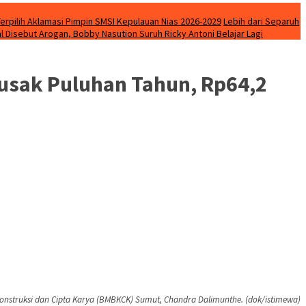
Terpilih Aklamasi Pimpin SMSI Kepulauan Nias 2026-2029
Lebih dari Separuh
l Disebut Arogan, Bobby Nasution Suruh Ricky Antoni Belajar Lagi
usak Puluhan Tahun, Rp64,2
Konstruksi dan Cipta Karya (BMBKCK) Sumut, Chandra Dalimunthe. (dok/istimewa)