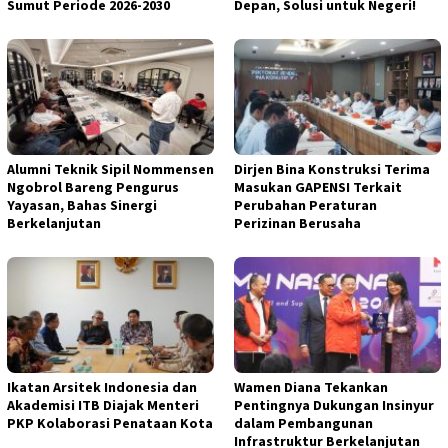
Sumut Periode 2026-2030
Depan, Solusi untuk Negeri!
Alumni Teknik Sipil Nommensen
Dirjen Bina Konstruksi Terima
Ngobrol Bareng Pengurus
Masukan GAPENSI Terkait
Yayasan, Bahas Sinergi
Perubahan Peraturan
Berkelanjutan
Perizinan Berusaha
Ikatan Arsitek Indonesia dan
Wamen Diana Tekankan
Akademisi ITB Diajak Menteri
Pentingnya Dukungan Insinyur
PKP Kolaborasi Penataan Kota
dalam Pembangunan
Infrastruktur Berkelanjutan