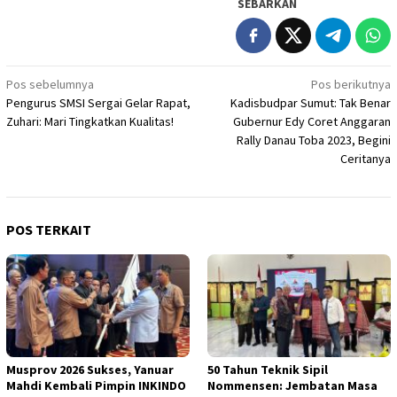
SEBARKAN
Navigasi
Pos sebelumnya
Pos berikutnya
Pengurus SMSI Sergai Gelar Rapat,
Kadisbudpar Sumut: Tak Benar
pos
Zuhari: Mari Tingkatkan Kualitas!
Gubernur Edy Coret Anggaran
Rally Danau Toba 2023, Begini
Ceritanya
POS TERKAIT
Musprov 2026 Sukses, Yanuar
50 Tahun Teknik Sipil
Mahdi Kembali Pimpin INKINDO
Nommensen: Jembatan Masa