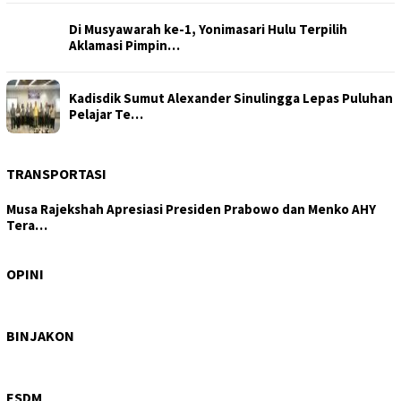
Di Musyawarah ke-1, Yonimasari Hulu Terpilih
Aklamasi Pimpin…
Kadisdik Sumut Alexander Sinulingga Lepas Puluhan
Pelajar Te…
TRANSPORTASI
Musa Rajekshah Apresiasi Presiden Prabowo dan Menko AHY
Tera…
Tajam di Isu Hutan, Tertutup di Layanan Kesehatan:
DPRD Samo…
OPINI
Wagub Sumut Surya: PRSU Ruang Bertemunya
Perdagangan, Invest…
BINJAKON
Hiraukan Perintah Bobby Nasution, Galian C Ilegal di
Sipiong…
ESDM