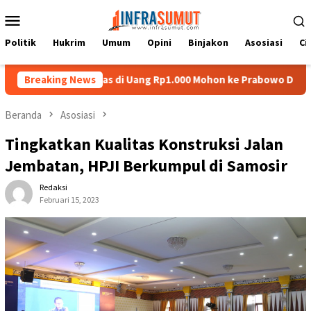
Loncat
Menu
ke
Mobile
konten
Politik
Hukrim
Umum
Opini
Binjakon
Asosiasi
Ci
mpat Batu Nias di Uang Rp1.000 Mohon ke Prabowo Diundang Upaca
Breaking News
Beranda
Asosiasi
Tingkatkan Kualitas Konstruksi Jalan
Jembatan, HPJI Berkumpul di Samosir
Redaksi
Februari 15, 2023