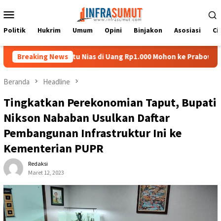
Loncat
Menu
ke
Mobile
konten
Politik
Hukrim
Umum
Opini
Binjakon
Asosiasi
Ci
e, Pelompat Batu Nias di Uang Rp1.000 Mohon ke Prabowo Diundan
Breaking News
Beranda
Headline
Tingkatkan Perekonomian Taput, Bupati
Nikson Nababan Usulkan Daftar
Pembangunan Infrastruktur Ini ke
Kementerian PUPR
Redaksi
Maret 12, 2023