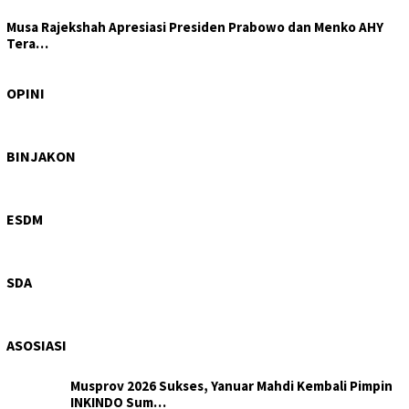
Musa Rajekshah Apresiasi Presiden Prabowo dan Menko AHY
Tera…
Tajam di Isu Hutan, Tertutup di Layanan Kesehatan:
DPRD Samo…
OPINI
Wagub Sumut Surya: PRSU Ruang Bertemunya
Perdagangan, Invest…
BINJAKON
Hiraukan Perintah Bobby Nasution, Galian C Ilegal di
Sipiong…
ESDM
Progres 6%, Dinas SDA Sumut Pastikan Peningkatan
Saluran Iri…
SDA
ASOSIASI
Musprov 2026 Sukses, Yanuar Mahdi Kembali Pimpin
INKINDO Sum…