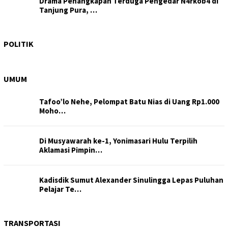
Drama Penangkapan Terduga Pengedar N4rkob4 di
Tanjung Pura, …
Kesal Disebut Arogan, Bobby Nasution Suruh Ricky
Antoni Bela…
POLITIK
UMUM
Tafoo’lo Nehe, Pelompat Batu Nias di Uang Rp1.000
Moho…
Di Musyawarah ke-1, Yonimasari Hulu Terpilih
Aklamasi Pimpin…
Kadisdik Sumut Alexander Sinulingga Lepas Puluhan
Pelajar Te…
TRANSPORTASI