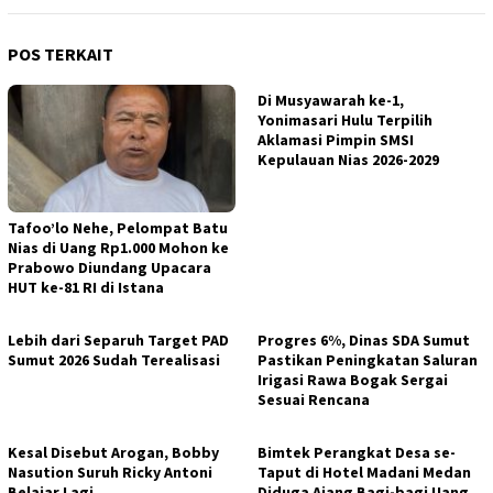
POS TERKAIT
Di Musyawarah ke-1,
Yonimasari Hulu Terpilih
Aklamasi Pimpin SMSI
Kepulauan Nias 2026-2029
Tafoo’lo Nehe, Pelompat Batu
Nias di Uang Rp1.000 Mohon ke
Prabowo Diundang Upacara
HUT ke-81 RI di Istana
Lebih dari Separuh Target PAD
Progres 6%, Dinas SDA Sumut
Sumut 2026 Sudah Terealisasi
Pastikan Peningkatan Saluran
Irigasi Rawa Bogak Sergai
Sesuai Rencana
Kesal Disebut Arogan, Bobby
Bimtek Perangkat Desa se-
Nasution Suruh Ricky Antoni
Taput di Hotel Madani Medan
Belajar Lagi
Diduga Ajang Bagi-bagi Uang