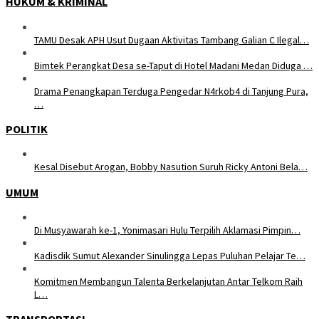
HUKUM & KRIMINAL
TAMU Desak APH Usut Dugaan Aktivitas Tambang Galian C Ilegal…
Bimtek Perangkat Desa se-Taput di Hotel Madani Medan Diduga …
Drama Penangkapan Terduga Pengedar N4rkob4 di Tanjung Pura,
…
POLITIK
Kesal Disebut Arogan, Bobby Nasution Suruh Ricky Antoni Bela…
UMUM
Di Musyawarah ke-1, Yonimasari Hulu Terpilih Aklamasi Pimpin…
Kadisdik Sumut Alexander Sinulingga Lepas Puluhan Pelajar Te…
Komitmen Membangun Talenta Berkelanjutan Antar Telkom Raih
L…