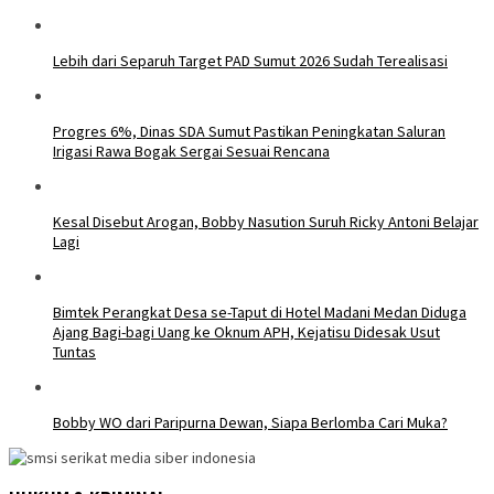
Lebih dari Separuh Target PAD Sumut 2026 Sudah Terealisasi
Progres 6%, Dinas SDA Sumut Pastikan Peningkatan Saluran
Irigasi Rawa Bogak Sergai Sesuai Rencana
Kesal Disebut Arogan, Bobby Nasution Suruh Ricky Antoni Belajar
Lagi
Bimtek Perangkat Desa se-Taput di Hotel Madani Medan Diduga
Ajang Bagi-bagi Uang ke Oknum APH, Kejatisu Didesak Usut
Tuntas
Bobby WO dari Paripurna Dewan, Siapa Berlomba Cari Muka?