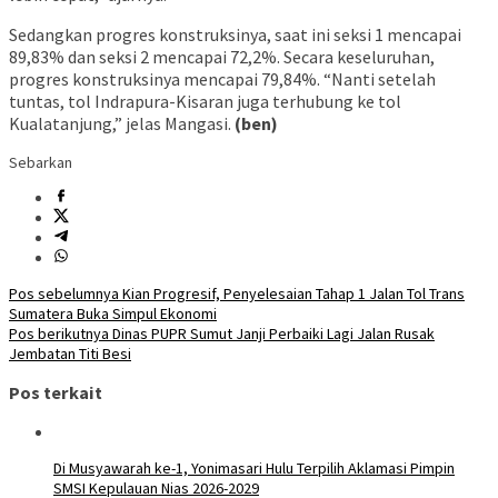
Sedangkan progres konstruksinya, saat ini seksi 1 mencapai
89,83% dan seksi 2 mencapai 72,2%. Secara keseluruhan,
progres konstruksinya mencapai 79,84%. “Nanti setelah
tuntas, tol Indrapura-Kisaran juga terhubung ke tol
Kualatanjung,” jelas Mangasi.
(ben)
Sebarkan
Navigasi
Pos sebelumnya
Kian Progresif, Penyelesaian Tahap 1 Jalan Tol Trans
Sumatera Buka Simpul Ekonomi
pos
Pos berikutnya
Dinas PUPR Sumut Janji Perbaiki Lagi Jalan Rusak
Jembatan Titi Besi
Pos terkait
Di Musyawarah ke-1, Yonimasari Hulu Terpilih Aklamasi Pimpin
SMSI Kepulauan Nias 2026-2029