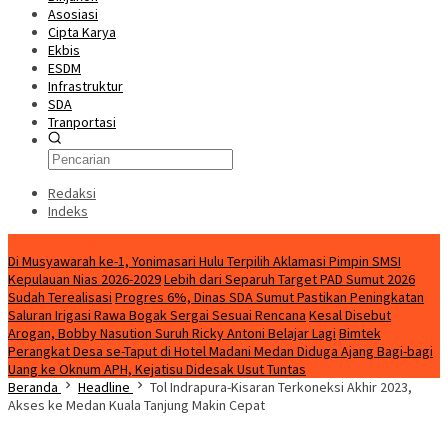
Asosiasi
Cipta Karya
Ekbis
ESDM
Infrastruktur
SDA
Tranportasi
Redaksi
Indeks
Breaking News
Di Musyawarah ke-1, Yonimasari Hulu Terpilih Aklamasi Pimpin SMSI
Kepulauan Nias 2026-2029
Lebih dari Separuh Target PAD Sumut 2026
Sudah Terealisasi
Progres 6%, Dinas SDA Sumut Pastikan Peningkatan
Saluran Irigasi Rawa Bogak Sergai Sesuai Rencana
Kesal Disebut
Arogan, Bobby Nasution Suruh Ricky Antoni Belajar Lagi
Bimtek
Perangkat Desa se-Taput di Hotel Madani Medan Diduga Ajang Bagi-bagi
Uang ke Oknum APH, Kejatisu Didesak Usut Tuntas
Beranda
Headline
Tol Indrapura-Kisaran Terkoneksi Akhir 2023,
Akses ke Medan Kuala Tanjung Makin Cepat