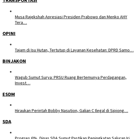
TRANSPORTASI
Musa Rajekshah Apresiasi Presiden Prabowo dan Menko AHY
Tera…
OPINI
Tajam di Isu Hutan, Tertutup di Layanan Kesehatan: DPRD Samo…
BINJAKON
Wagub Sumut Surya: PRSU Ruang Bertemunya Perdagangan,
Invest…
ESDM
Hiraukan Perintah Bobby Nasution, Galian C Ilegal di Sipiong…
SDA
Progres 6%, Dinas SDA Sumut Pastikan Peningkatan Saluran Iri…