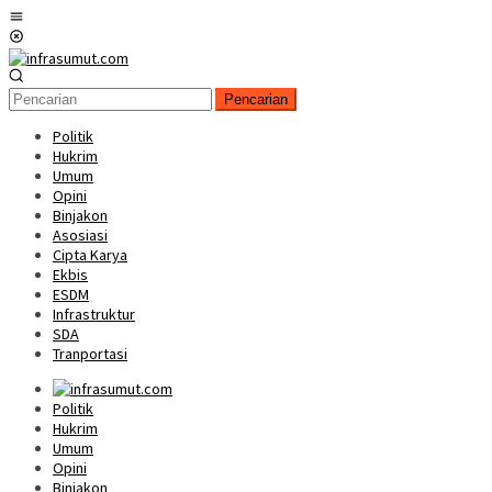
Loncat
Menu
ke
Mobile
konten
Pencarian
Politik
Hukrim
Umum
Opini
Binjakon
Asosiasi
Cipta Karya
Ekbis
ESDM
Infrastruktur
SDA
Tranportasi
Politik
Hukrim
Umum
Opini
Binjakon