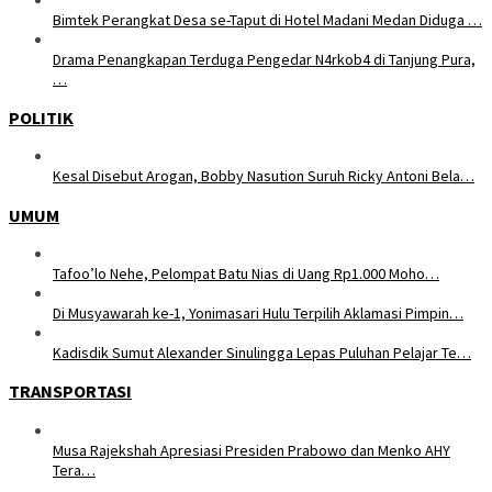
Bimtek Perangkat Desa se-Taput di Hotel Madani Medan Diduga …
Drama Penangkapan Terduga Pengedar N4rkob4 di Tanjung Pura,
…
POLITIK
Kesal Disebut Arogan, Bobby Nasution Suruh Ricky Antoni Bela…
UMUM
Tafoo’lo Nehe, Pelompat Batu Nias di Uang Rp1.000 Moho…
Di Musyawarah ke-1, Yonimasari Hulu Terpilih Aklamasi Pimpin…
Kadisdik Sumut Alexander Sinulingga Lepas Puluhan Pelajar Te…
TRANSPORTASI
Musa Rajekshah Apresiasi Presiden Prabowo dan Menko AHY
Tera…