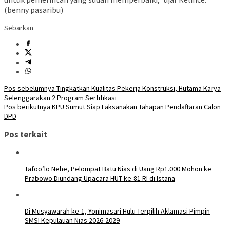
(benny pasaribu)
Sebarkan
Navigasi
Pos sebelumnya
Tingkatkan Kualitas Pekerja Konstruksi, Hutama Karya
Selenggarakan 2 Program Sertifikasi
pos
Pos berikutnya
KPU Sumut Siap Laksanakan Tahapan Pendaftaran Calon
DPD
Pos terkait
Tafoo’lo Nehe, Pelompat Batu Nias di Uang Rp1.000 Mohon ke
Prabowo Diundang Upacara HUT ke-81 RI di Istana
Di Musyawarah ke-1, Yonimasari Hulu Terpilih Aklamasi Pimpin
SMSI Kepulauan Nias 2026-2029