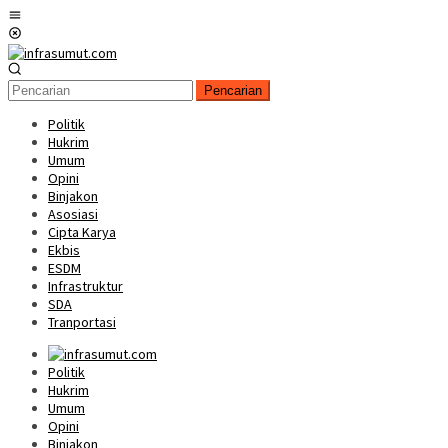
Loncat
Menu
ke
Mobile
konten
Pencarian
Politik
Hukrim
Umum
Opini
Binjakon
Asosiasi
Cipta Karya
Ekbis
ESDM
Infrastruktur
SDA
Tranportasi
Politik
Hukrim
Umum
Opini
Binjakon