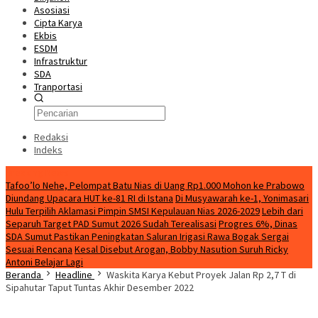
Asosiasi
Cipta Karya
Ekbis
ESDM
Infrastruktur
SDA
Tranportasi
Redaksi
Indeks
Breaking News
Tafoo’lo Nehe, Pelompat Batu Nias di Uang Rp1.000 Mohon ke Prabowo
Diundang Upacara HUT ke-81 RI di Istana
Di Musyawarah ke-1, Yonimasari
Hulu Terpilih Aklamasi Pimpin SMSI Kepulauan Nias 2026-2029
Lebih dari
Separuh Target PAD Sumut 2026 Sudah Terealisasi
Progres 6%, Dinas
SDA Sumut Pastikan Peningkatan Saluran Irigasi Rawa Bogak Sergai
Sesuai Rencana
Kesal Disebut Arogan, Bobby Nasution Suruh Ricky
Antoni Belajar Lagi
Beranda
Headline
Waskita Karya Kebut Proyek Jalan Rp 2,7 T di
Sipahutar Taput Tuntas Akhir Desember 2022