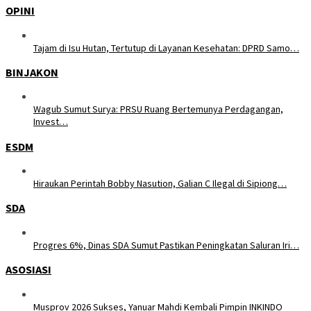
OPINI
Tajam di Isu Hutan, Tertutup di Layanan Kesehatan: DPRD Samo…
BINJAKON
Wagub Sumut Surya: PRSU Ruang Bertemunya Perdagangan,
Invest…
ESDM
Hiraukan Perintah Bobby Nasution, Galian C Ilegal di Sipiong…
SDA
Progres 6%, Dinas SDA Sumut Pastikan Peningkatan Saluran Iri…
ASOSIASI
Musprov 2026 Sukses, Yanuar Mahdi Kembali Pimpin INKINDO