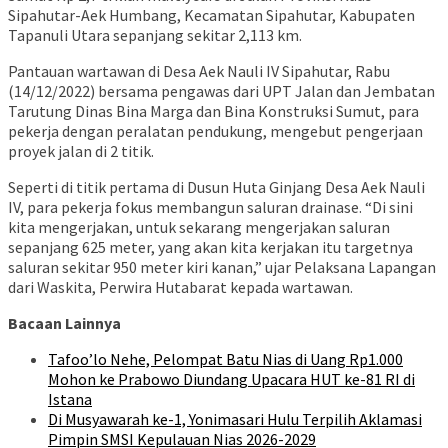
Sipahutar-Aek Humbang, Kecamatan Sipahutar, Kabupaten
Tapanuli Utara sepanjang sekitar 2,113 km.
Pantauan wartawan di Desa Aek Nauli IV Sipahutar, Rabu
(14/12/2022) bersama pengawas dari UPT Jalan dan Jembatan
Tarutung Dinas Bina Marga dan Bina Konstruksi Sumut, para
pekerja dengan peralatan pendukung, mengebut pengerjaan
proyek jalan di 2 titik.
Seperti di titik pertama di Dusun Huta Ginjang Desa Aek Nauli
IV, para pekerja fokus membangun saluran drainase. “Di sini
kita mengerjakan, untuk sekarang mengerjakan saluran
sepanjang 625 meter, yang akan kita kerjakan itu targetnya
saluran sekitar 950 meter kiri kanan,” ujar Pelaksana Lapangan
dari Waskita, Perwira Hutabarat kepada wartawan.
Bacaan Lainnya
Tafoo’lo Nehe, Pelompat Batu Nias di Uang Rp1.000
Mohon ke Prabowo Diundang Upacara HUT ke-81 RI di
Istana
Di Musyawarah ke-1, Yonimasari Hulu Terpilih Aklamasi
Pimpin SMSI Kepulauan Nias 2026-2029