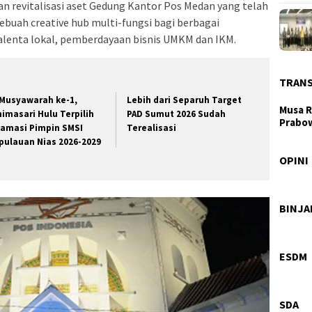
n revitalisasi aset Gedung Kantor Pos Medan yang telah
ebuah creative hub multi-fungsi bagi berbagai
lenta lokal, pemberdayaan bisnis UMKM dan IKM.
TRAN
 Musyawarah ke-1,
Lebih dari Separuh Target
Musa R
nimasari Hulu Terpilih
PAD Sumut 2026 Sudah
Prabo
lamasi Pimpin SMSI
Terealisasi
pulauan Nias 2026-2029
Taj
Lay
OPINI
Wag
Ber
BINJ
Hir
Gal
ESDM
Pro
Pas
SDA