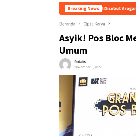
esuai Rencana
Kesal Disebut Arogan, Bobby Nasution Suru
Breaking News
Beranda
Cipta Karya
Asyik! Pos Bloc 
Umum
Redaksi
November 1, 2022