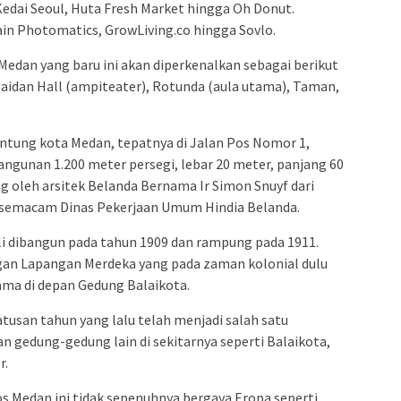
 Kedai Seoul, Huta Fresh Market hingga Oh Donut.
in Photomatics, GrowLiving.co hingga Sovlo.
c Medan yang baru ini akan diperkenalkan sebagai berikut
Maidan Hall (ampiteater), Rotunda (aula utama), Taman,
antung kota Medan, tepatnya di Jalan Pos Nomor 1,
angunan 1.200 meter persegi, lebar 20 meter, panjang 60
g oleh arsitek Belanda Bernama Ir Simon Snuyf dari
 semacam Dinas Pekerjaan Umum Hindia Belanda.
li dibangun pada tahun 1909 dan rampung pada 1911.
gan Lapangan Merdeka yang pada zaman kolonial dulu
ama di depan Gedung Balaikota.
tusan tahun yang lalu telah menjadi salah satu
 gedung-gedung lain di sekitarnya seperti Balaikota,
r.
s Medan ini tidak sepenuhnya bergaya Eropa seperti