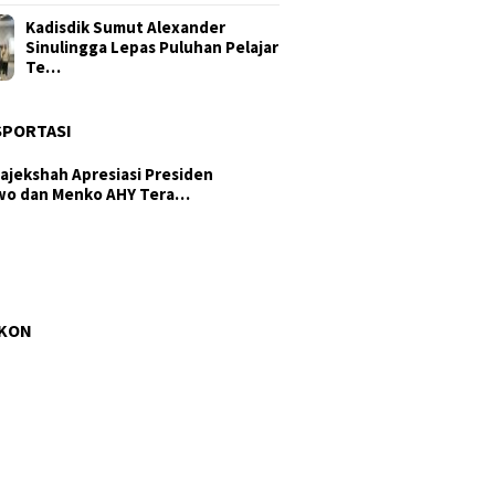
Kadisdik Sumut Alexander
Sinulingga Lepas Puluhan Pelajar
Te…
SPORTASI
ajekshah Apresiasi Presiden
wo dan Menko AHY Tera…
am di Isu Hutan, Tertutup di
anan Kesehatan: DPRD Samo…
ub Sumut Surya: PRSU Ruang
temunya Perdagangan, Invest…
AKON
aukan Perintah Bobby Nasution,
ian C Ilegal di Sipiong…
gres 6%, Dinas SDA Sumut
tikan Peningkatan Saluran Iri…