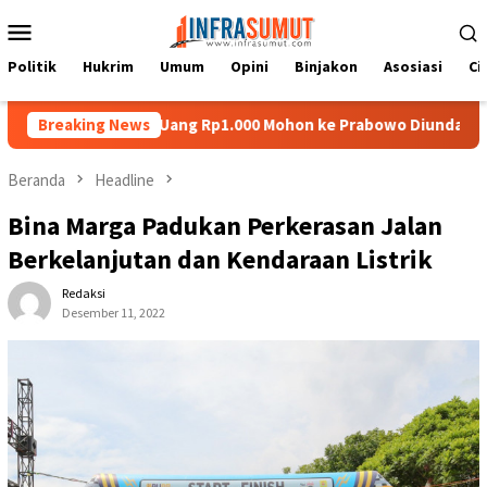
Loncat
Menu
ke
Mobile
konten
Politik
Hukrim
Umum
Opini
Binjakon
Asosiasi
Ci
ias di Uang Rp1.000 Mohon ke Prabowo Diundang Upacara HUT ke-8
Breaking News
Beranda
Headline
Bina Marga Padukan Perkerasan Jalan
Berkelanjutan dan Kendaraan Listrik
Redaksi
Desember 11, 2022