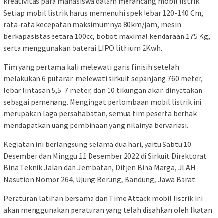
kreativitas para mahasiswa dalam merancang mobil listrik.
Setiap mobil listrik harus memenuhi spek lebar 120-140 Cm,
rata-rata kecepatan maksimumnya 80km/jam, mesin
berkapasistas setara 100cc, bobot maximal kendaraan 175 Kg,
serta menggunakan baterai LIPO lithium 2Kwh.
Tim yang pertama kali melewati garis finisih setelah
melakukan 6 putaran melewati sirkuit sepanjang 760 meter,
lebar lintasan 5,5-7 meter, dan 10 tikungan akan dinyatakan
sebagai pemenang. Mengingat perlombaan mobil listrik ini
merupakan laga persahabatan, semua tim peserta berhak
mendapatkan uang pembinaan yang nilainya bervariasi.
Kegiatan ini berlangsung selama dua hari, yaitu Sabtu 10
Desember dan Minggu 11 Desember 2022 di Sirkuit Direktorat
Bina Teknik Jalan dan Jembatan, Ditjen Bina Marga, Jl AH
Nasution Nomor 264, Ujung Berung, Bandung, Jawa Barat.
Peraturan latihan bersama dan Time Attack mobil listrik ini
akan menggunakan peraturan yang telah disahkan oleh Ikatan