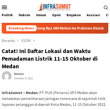
Loncat
Menu
ke
Mobile
konten
Politik
Hukrim
Umum
Opini
Binjakon
Asosiasi
Ci
Nias di Uang Rp1.000 Mohon ke Prabowo Diundang Upacara HUT ke-
Breaking News
Beranda
ESDM
Catat! Ini Daftar Lokasi dan Waktu
Pemadaman Listrik 11-15 Oktober di
Medan
Redaksi
Oktober 9, 2022
InfraSumut – Medan.
PT PLN (Persero) UP3 Medan akan
melakukan pemeliharaan jaringan terencana di sejumlah titik
layanan pelanggan di daerah Kota Medan, 11-15 Oktober 2022.