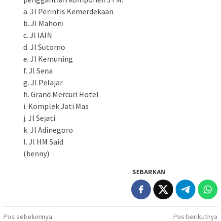
a. Jl Perintis Kemerdekaan
b. Jl Mahoni
c. Jl IAIN
d. Jl Sutomo
e. Jl Kemuning
f. Jl Sena
g. Jl Pelajar
h. Grand Mercuri Hotel
i. Komplek Jati Mas
j. Jl Sejati
k. Jl Adinegoro
l. Jl HM Said
(benny)
SEBARKAN
Navigasi
Pos sebelumnya
Pos berikutnya