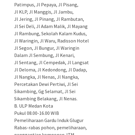
Patimpus, Jl Pepaya, Jl Pisang,
Jl KLP, Jl Manggis, Jl Jambu,
Jl Jering, Jl Pinang, Jl Rambutan,
Jl Sei Deli, Jl Adam Malik, Jl Mayang
Jl Rambung, Sekolah Kalam Kudus,
Jl Waringin, Jl Waru, Radisson Hotel
Jl Segon, Jl Bungur, Jl Waringin
Dalam Jl Sembung, Jl Kenari,
Jl Sentang, Jl Cempedak, Jl Langsat
Jl Deloma, Jl Kedondong, Jl Dadap,
Jl Nangka, Jl Nenas, Jl Nangka,
Percetakan Dewi Pertiwi, Jl Sei
Sikambing, Gg Selamat, Jl Sei
Sikambing Belakang, Jl Nenas.
B. ULP Medan Kota
Pukul 08.00-16.00 WIB
Pemeliharaan Gardu Induk Glugur
Rabas-rabas pohon, pemeliharaan,
penggantian komponen JTM.