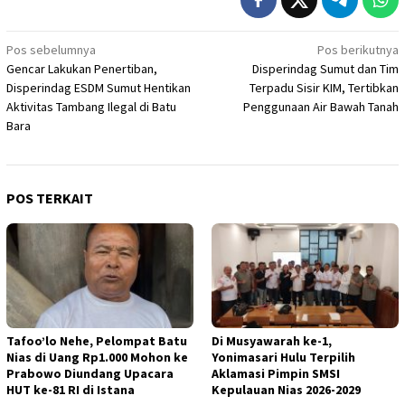
Navigasi
Pos sebelumnya
Pos berikutnya
Gencar Lakukan Penertiban,
Disperindag Sumut dan Tim
pos
Disperindag ESDM Sumut Hentikan
Terpadu Sisir KIM, Tertibkan
Aktivitas Tambang Ilegal di Batu
Penggunaan Air Bawah Tanah
Bara
POS TERKAIT
Tafoo’lo Nehe, Pelompat Batu
Di Musyawarah ke-1,
Nias di Uang Rp1.000 Mohon ke
Yonimasari Hulu Terpilih
Prabowo Diundang Upacara
Aklamasi Pimpin SMSI
HUT ke-81 RI di Istana
Kepulauan Nias 2026-2029