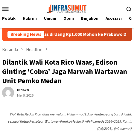
Loncat
Menu
ke
Mobile
konten
Politik
Hukrim
Umum
Opini
Binjakon
Asosiasi
Ci
atu Nias di Uang Rp1.000 Mohon ke Prabowo Diundang Upacara HU
Breaking News
Beranda
Headline
Dilantik Wali Kota Rico Waas, Edison
Ginting ‘Cobra’ Jaga Marwah Wartawan
Unit Pemko Medan
Redaksi
Mei 9, 2026
Wali Kota Medan Rico Waas menyalami Muhammad Edison Ginting yang baru dilantik
sebagai Ketua Persatuan Wartawan Pemko Medan (PWPM) periode 2026–2029, Kamis
(7/5/2026). (infrasumut)