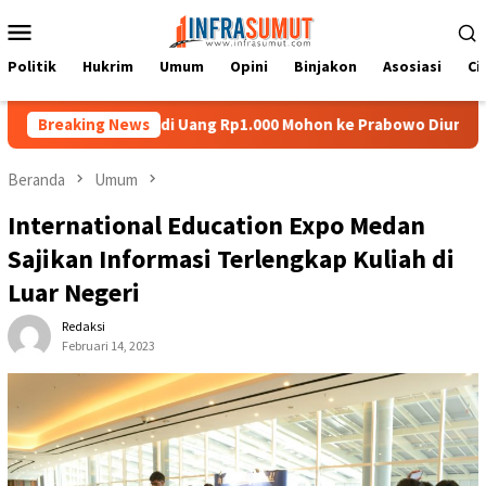
Loncat
Menu
ke
Mobile
konten
Politik
Hukrim
Umum
Opini
Binjakon
Asosiasi
Ci
 Nias di Uang Rp1.000 Mohon ke Prabowo Diundang Upacara HUT k
Breaking News
Beranda
Umum
International Education Expo Medan
Sajikan Informasi Terlengkap Kuliah di
Luar Negeri
Redaksi
Februari 14, 2023