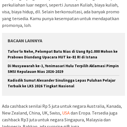
perkuliahan luar negeri, seperti Jurusan Kuliah, biaya kuliah,
visa, biaya hidup, dll. Selain berkonsultasi, ada banyak promo
yang tersedia. Kamu punya kesempatan untuk mendapatkan
promonya, loh.
BACAAN LAINNYA
Tafoo’lo Nehe, Pelompat Batu Nias di Uang Rp1.000 Mohon ke
Prabowo Diundang Upacara HUT ke-81 RI di Istana
Di Musyawarah ke-1, Yonimasari Hulu Terpilih Aklamasi Pimpin
SMSI Kepulauan Nias 2026-2029
Kadisdik Sumut Alexander Sinulingga Lepas Puluhan Pelajar
Terbaik ke LKS 2026 Tingkat Nasional
Ada cashback senilai Rp 5 juta untuk negara Australia, Kanada,
New Zealand, China, UK, Swiss,
USA
dan Eropa. Tersedia juga
cashback Rp3 juta untuk negara Singapura, Malaysia dan
Indonesia. Bahkan, ada surprise gift juga.