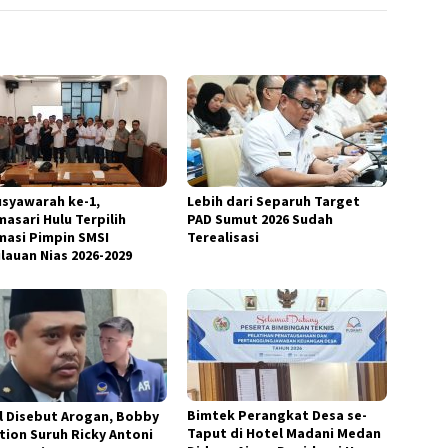
usyawarah ke-1,
Lebih dari Separuh Target
masari Hulu Terpilih
PAD Sumut 2026 Sudah
masi Pimpin SMSI
Terealisasi
lauan Nias 2026-2029
Bimtek Perangkat Desa se-
l Disebut Arogan, Bobby
Taput di Hotel Madani Medan
tion Suruh Ricky Antoni