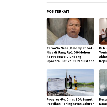
POS TERKAIT
Tafoo’lo Nehe, Pelompat Batu
Di M
Nias di Uang Rp1.000 Mohon
Yoni
ke Prabowo Diundang
Akla
Upacara HUT ke-81 RI di Istana
Kepu
Progres 6%, Dinas SDA Sumut
Kesa
Pastikan Peningkatan Saluran
Nasu