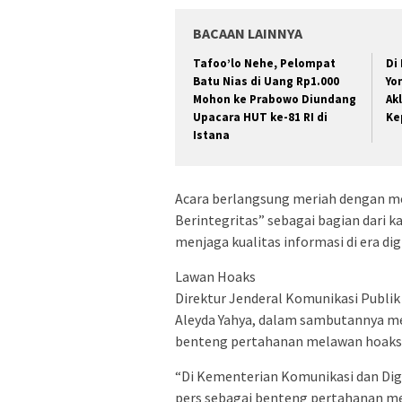
BACAAN LAINNYA
Tafoo’lo Nehe, Pelompat
Di
Batu Nias di Uang Rp1.000
Yo
Mohon ke Prabowo Diundang
Ak
Upacara HUT ke-81 RI di
Ke
Istana
Acara berlangsung meriah dengan me
Berintegritas” sebagai bagian dari
menjaga kualitas informasi di era digi
Lawan Hoaks
Direktur Jenderal Komunikasi Publik
Aleyda Yahya, dalam sambutannya me
benteng pertahanan melawan hoaks 
“Di Kementerian Komunikasi dan Dig
pers sebagai benteng pertahanan me