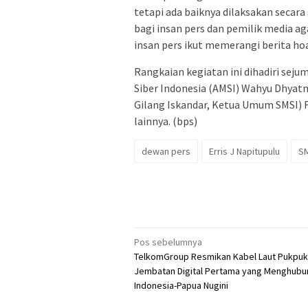
tetapi ada baiknya dilaksakan secara 
bagi insan pers dan pemilik media a
insan pers ikut memerangi berita hoaks
Rangkaian kegiatan ini dihadiri sej
Siber Indonesia (AMSI) Wahyu Dhyatmi
Gilang Iskandar, Ketua Umum SMSI) F
lainnya. (bps)
dewan pers
Erris J Napitupulu
S
Navigasi
Pos sebelumnya
TelkomGroup Resmikan Kabel Laut Pukpuk
pos
Jembatan Digital Pertama yang Menghub
Indonesia-Papua Nugini