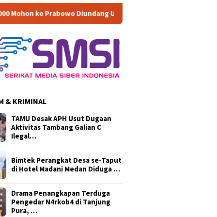
wo Diundang Upacara HUT ke-81 RI di Istana
Di Musyawar
 & KRIMINAL
TAMU Desak APH Usut Dugaan
Aktivitas Tambang Galian C
Ilegal…
Bimtek Perangkat Desa se-Taput
di Hotel Madani Medan Diduga …
Drama Penangkapan Terduga
Pengedar N4rkob4 di Tanjung
Pura, …