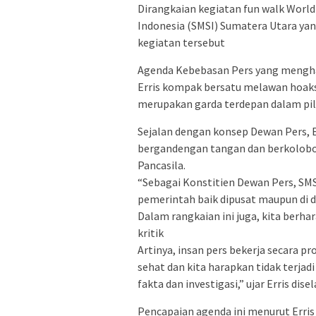
Dirangkaian kegiatan fun walk World 
Indonesia (SMSI) Sumatera Utara yan
kegiatan tersebut
Agenda Kebebasan Pers yang menghad
Erris kompak bersatu melawan hoaks
merupakan garda terdepan dalam pilar
Sejalan dengan konsep Dewan Pers, Er
bergandengan tangan dan berkolobo
Pancasila.
“Sebagai Konstitien Dewan Pers, SM
pemerintah baik dipusat maupun di d
Dalam rangkaian ini juga, kita berhar
kritik
Artinya, insan pers bekerja secara p
sehat dan kita harapkan tidak terja
fakta dan investigasi,” ujar Erris dis
Pencapaian agenda ini menurut Erris 