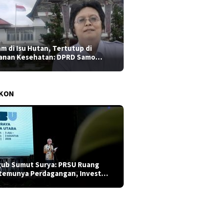
am di Isu Hutan, Tertutup di
anan Kesehatan: DPRD Samo…
AKON
ub Sumut Surya: PRSU Ruang
temunya Perdagangan, Invest…