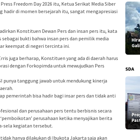
Press Freedom Day 2026 itu, Ketua Serikat Media Siber
g hadir di momen bersejarah itu, sangat mengapresiasi
irkan Konstituen Dewan Pers dan insan pers itu, kata
 sebagai bukti bahwa insan pers dan pemilik media
Hir
Gal
 keempat di negeri tercinta ini.
ris juga berharap, Konstituen yang ada di daerah harus
rasi dengan Forkopimda untuk mewujudkan Pers
SDA
SI punya tanggung jawab untuk mendukung kinerja
aerah.
ap pemerintah bisa hadir bagi insar pers dan tidak anti
rofesional dan perusahaan pers tentu berbisnis secara
Pro
di ‘pemboikotan’ perusahaan ketika menyajikan berita
Pas
ela-sela kegiatan tersebut.
tidak hanya dilakukan di Ibukota Jakarta saja akan