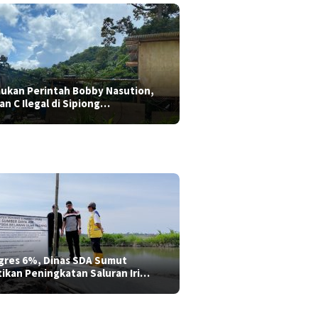
aukan Perintah Bobby Nasution,
ian C Ilegal di Sipiong…
gres 6%, Dinas SDA Sumut
tikan Peningkatan Saluran Iri…