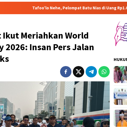
foo’lo Nehe, Pelompat Batu Nias di Uang Rp1.000 Mohon ke Prabo
 Ikut Meriahkan World
 2026: Insan Pers Jalan
aks
HUKUM