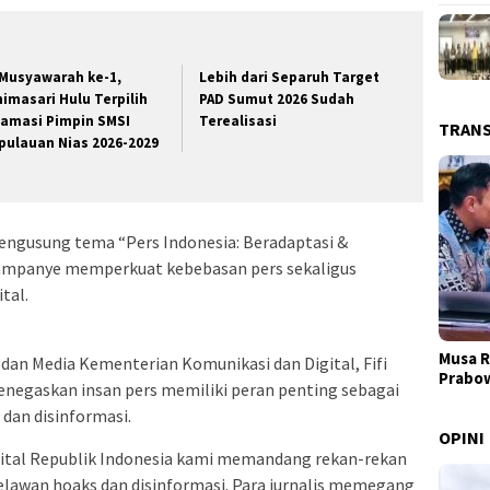
 Musyawarah ke-1,
Lebih dari Separuh Target
nimasari Hulu Terpilih
PAD Sumut 2026 Sudah
lamasi Pimpin SMSI
Terealisasi
TRAN
pulauan Nias 2026-2029
ngusung tema “Pers Indonesia: Beradaptasi &
 kampanye memperkuat kebebasan pers sekaligus
tal.
Musa R
 dan Media Kementerian Komunikasi dan Digital, Fifi
Prabo
negaskan insan pers memiliki peran penting sebagai
dan disinformasi.
OPINI
ital Republik Indonesia kami memandang rekan-rekan
lawan hoaks dan disinformasi. Para jurnalis memegang