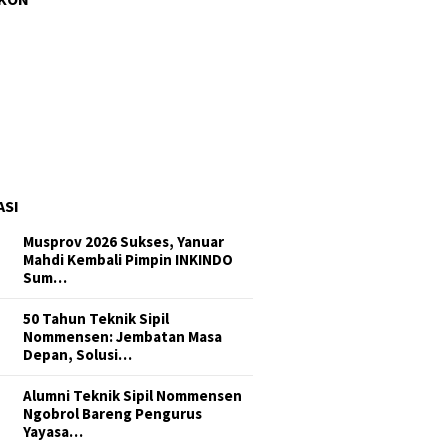
aukan Perintah Bobby Nasution,
ian C Ilegal di Sipiong…
gres 6%, Dinas SDA Sumut
tikan Peningkatan Saluran Iri…
ASI
Musprov 2026 Sukses, Yanuar
Mahdi Kembali Pimpin INKINDO
Sum…
50 Tahun Teknik Sipil
Nommensen: Jembatan Masa
Depan, Solusi…
Alumni Teknik Sipil Nommensen
Ngobrol Bareng Pengurus
Yayasa…