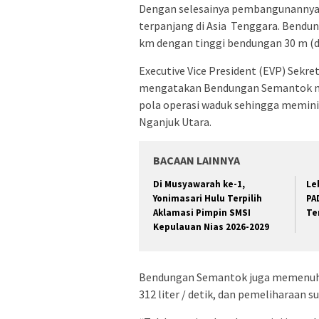
Dengan selesainya pembangunannya 
terpanjang di Asia Tenggara. Bendu
km dengan tinggi bendungan 30 m (d
Executive Vice President (EVP) Sekr
mengatakan Bendungan Semantok mem
pola operasi waduk sehingga meminima
Nganjuk Utara.
BACAAN LAINNYA
Di Musyawarah ke-1,
Le
Yonimasari Hulu Terpilih
PA
Aklamasi Pimpin SMSI
Te
Kepulauan Nias 2026-2029
Bendungan Semantok juga memenuhi k
312 liter / detik, dan pemeliharaan su