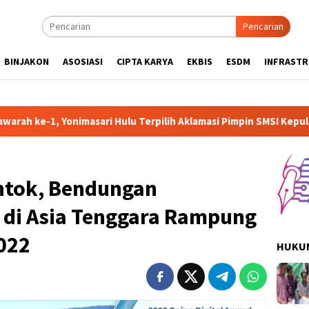
Pencarian
BINJAKON
ASOSIASI
CIPTA KARYA
EKBIS
ESDM
INFRAST
nimasari Hulu Terpilih Aklamasi Pimpin SMSI Kepulauan Nias 2026
tok, Bendungan
 di Asia Tenggara Rampung
022
HUKUM