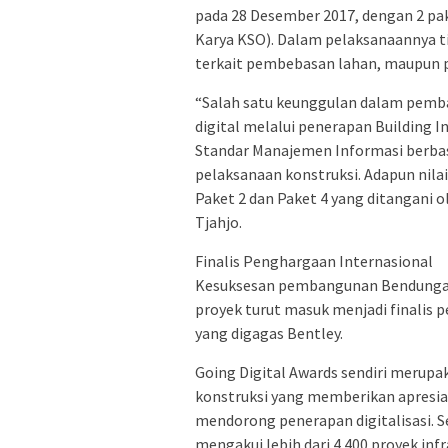
pada 28 Desember 2017, dengan 2 pa
Karya KSO). Dalam pelaksanaannya tid
terkait pembebasan lahan, maupun p
“Salah satu keunggulan dalam pemb
digital melalui penerapan Building 
Standar Manajemen Informasi berbas
pelaksanaan konstruksi. Adapun ni
Paket 2 dan Paket 4 yang ditangani ol
Tjahjo.
Finalis Penghargaan Internasional
Kesuksesan pembangunan Bendungan 
proyek turut masuk menjadi finalis 
yang digagas Bentley.
Going Digital Awards sendiri merupa
konstruksi yang memberikan apresia
mendorong penerapan digitalisasi. S
mengakui lebih dari 4.400 proyek infr