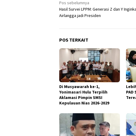
Navigasi
Pos sebelumnya
Hasil Survei LPPM: Generasi Z dan Y Ingink
pos
Airlangga jadi Presiden
POS TERKAIT
Di Musyawarah ke-1,
Lebi
Yonimasari Hulu Terpilih
PAD 
Aklamasi Pimpin SMSI
Terea
Kepulauan Nias 2026-2029