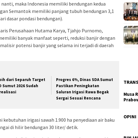
nanti, maka Indonesia memiliki bendungan kedua
ngan Semantok memiliki panjang tubuh bendungan 3,1
ari dasar pondasi bendungan).
etaris Perusahaan Hutama Karya, Tjahjo Purnomo,
iliki banyak manfaat seperti, reduksi banjir dengan
lisir potensi banjir yang selama ini terjadi di daerah
bih dari Separuh Target
Progres 6%, Dinas SDA Sumut
TRAN
D Sumut 2026 Sudah
Pastikan Peningkatan
realisasi
Saluran Irigasi Rawa Bogak
Musa R
Sergai Sesuai Rencana
Prabo
Taj
Lay
OPINI
ebutuhan irigasi sawah 1.900 ha penyediaan air baku
ngai di hilir bendungan 30 liter/ detik.
Wag
Ber
BINJ