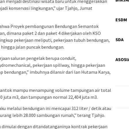
akan menjadi destinasi wisata baru untuk menggerakkan
adi konservasi lingkungan,” ujar Tjahjo, Jumat
Hir
Gal
ESDM
 bahwa Proyek pembangunan Bendungan Semantok
Pro
an, dimana paket 2 dan paket 4 dikerjakan oleh KSO
Pas
SDA
ngkup pekerjaan meliputi, pekerjaan tubuh bendungan,
 hingga jalan puncak bendungan.
jaan saluran pengelak berupa conduit,
ASOSI
ydromechanical, pekerjaan spillway, hingga pekerjaan
p bendungan,” imbuhnya dilansir dari lan Hutama Karya,
mantok mampu menampung volume tampungan air total
0 juta m3, dan tampungan normal 22,404 juta m3.
u melalui bendungan ini mencapai 312 liter / detik atau
kurang lebih 28.000 sambungan rumah,” terang Tjahjo.
imulai dengan ditandatanganinya kontrak pekerjaan