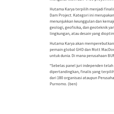
Hutama Karya terpilih menjadi final
Dam Project. Kategori ini merupaka
menunjukkan keunggulan dan kemaju
geologi, geofisika, dan geoteknik y
lingkungan, atau desain yang diopti
Hutama Karya akan memperebutkan ge
pemain global GHD dan Mott MacDon
untuk dunia. Di mana perusahaan BU
“Sebelas panel juri independen telah
dipertandingkan, finalis yang terpili
dari 180 organisasi ataupun Perusaha
Purnomo. (ben)