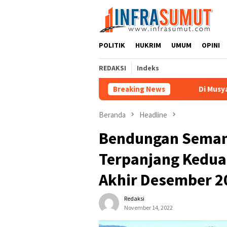
Loncat
ke
konten
POLITIK
HUKRIM
UMUM
OPINI
REDAKSI
Indeks
Breaking News
Di Musyawarah ke-1, Yo
Beranda
Headline
Bendungan Seman
Terpanjang Kedua
Akhir Desember 2
Redaksi
November 14, 2022