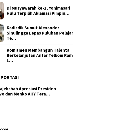
Di Musyawarah ke-1, Yonimasari
Hulu Terpilih Aklamasi Pimpin…
Kadisdik Sumut Alexander
Sinulingga Lepas Puluhan Pelajar
Te…
Komitmen Membangun Talenta
Berkelanjutan Antar Telkom Raih
L…
SPORTASI
ajekshah Apresiasi Presiden
wo dan Menko AHY Tera…
am di Isu Hutan, Tertutup di
anan Kesehatan: DPRD Samo…
ub Sumut Surya: PRSU Ruang
temunya Perdagangan, Invest…
AKON