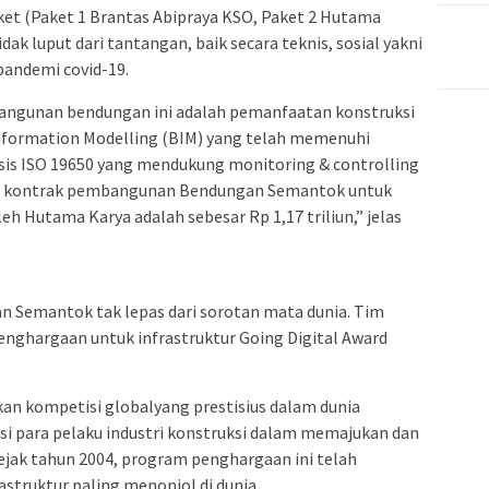
ket (Paket 1 Brantas Abipraya KSO, Paket 2 Hutama
ak luput dari tantangan, baik secara teknis, sosial yakni
andemi covid-19.
angunan bendungan ini adalah pemanfaatan konstruksi
Information Modelling (BIM) yang telah memenuhi
is ISO 19650 yang mendukung monitoring & controlling
lai kontrak pembangunan Bendungan Semantok untuk
eh Hutama Karya adalah sebesar Rp 1,17 triliun,” jelas
Semantok tak lepas dari sorotan mata dunia. Tim
penghargaan untuk infrastruktur Going Digital Award
kan kompetisi globalyang prestisius dalam dunia
si para pelaku industri konstruksi dalam memajukan dan
ejak tahun 2004, program penghargaan ini telah
astruktur paling menonjol di dunia.