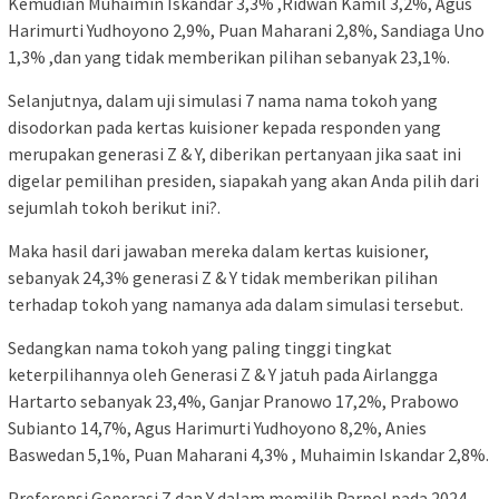
Kemudian Muhaimin Iskandar 3,3% ,Ridwan Kamil 3,2%, Agus
Harimurti Yudhoyono 2,9%, Puan Maharani 2,8%, Sandiaga Uno
1,3% ,dan yang tidak memberikan pilihan sebanyak 23,1%.
Selanjutnya, dalam uji simulasi 7 nama nama tokoh yang
disodorkan pada kertas kuisioner kepada responden yang
merupakan generasi Z & Y, diberikan pertanyaan jika saat ini
digelar pemilihan presiden, siapakah yang akan Anda pilih dari
sejumlah tokoh berikut ini?.
Maka hasil dari jawaban mereka dalam kertas kuisioner,
sebanyak 24,3% generasi Z & Y tidak memberikan pilihan
terhadap tokoh yang namanya ada dalam simulasi tersebut.
Sedangkan nama tokoh yang paling tinggi tingkat
keterpilihannya oleh Generasi Z & Y jatuh pada Airlangga
Hartarto sebanyak 23,4%, Ganjar Pranowo 17,2%, Prabowo
Subianto 14,7%, Agus Harimurti Yudhoyono 8,2%, Anies
Baswedan 5,1%, Puan Maharani 4,3% , Muhaimin Iskandar 2,8%.
Preferensi Generasi Z dan Y dalam memilih Parpol pada 2024 ,