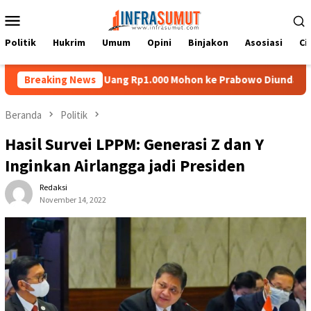
Loncat
Menu
ke
Mobile
konten
Politik
Hukrim
Umum
Opini
Binjakon
Asosiasi
Ci
as di Uang Rp1.000 Mohon ke Prabowo Diundang Upacara HUT ke-81
Breaking News
Beranda
Politik
Hasil Survei LPPM: Generasi Z dan Y
Inginkan Airlangga jadi Presiden
Redaksi
November 14, 2022