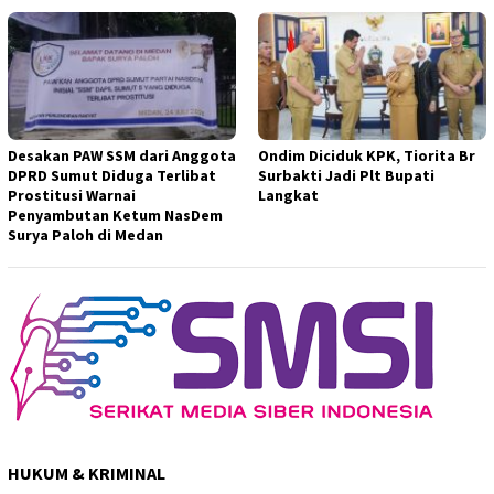
Desakan PAW SSM dari Anggota
Ondim Diciduk KPK, Tiorita Br
DPRD Sumut Diduga Terlibat
Surbakti Jadi Plt Bupati
Prostitusi Warnai
Langkat
Penyambutan Ketum NasDem
Surya Paloh di Medan
HUKUM & KRIMINAL