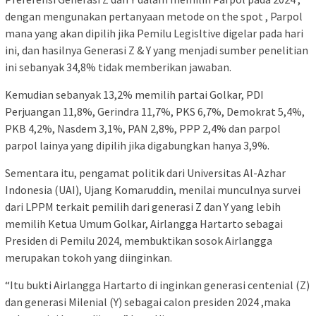
dengan mengunakan pertanyaan metode on the spot , Parpol
mana yang akan dipilih jika Pemilu Legisltive digelar pada hari
ini, dan hasilnya Generasi Z & Y yang menjadi sumber penelitian
ini sebanyak 34,8% tidak memberikan jawaban.
Kemudian sebanyak 13,2% memilih partai Golkar, PDI
Perjuangan 11,8%, Gerindra 11,7%, PKS 6,7%, Demokrat 5,4%,
PKB 4,2%, Nasdem 3,1%, PAN 2,8%, PPP 2,4% dan parpol
parpol lainya yang dipilih jika digabungkan hanya 3,9%.
Sementara itu, pengamat politik dari Universitas Al-Azhar
Indonesia (UAI), Ujang Komaruddin, menilai munculnya survei
dari LPPM terkait pemilih dari generasi Z dan Y yang lebih
memilih Ketua Umum Golkar, Airlangga Hartarto sebagai
Presiden di Pemilu 2024, membuktikan sosok Airlangga
merupakan tokoh yang diinginkan.
“Itu bukti Airlangga Hartarto di inginkan generasi centenial (Z)
dan generasi Milenial (Y) sebagai calon presiden 2024 ,maka