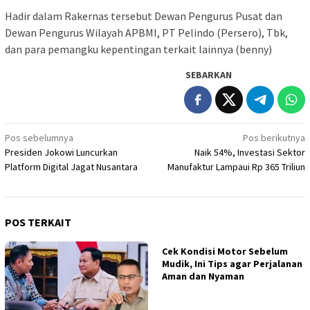
Hadir dalam Rakernas tersebut Dewan Pengurus Pusat dan
Dewan Pengurus Wilayah APBMI, PT Pelindo (Persero), Tbk,
dan para pemangku kepentingan terkait lainnya (benny)
SEBARKAN
Navigasi
Pos sebelumnya
Pos berikutnya
Presiden Jokowi Luncurkan
Naik 54%, Investasi Sektor
pos
Platform Digital Jagat Nusantara
Manufaktur Lampaui Rp 365 Triliun
POS TERKAIT
Cek Kondisi Motor Sebelum
Mudik, Ini Tips agar Perjalanan
Aman dan Nyaman