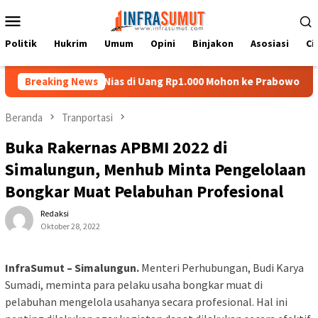
Loncat
Menu
ke
Mobile
konten
Politik
Hukrim
Umum
Opini
Binjakon
Asosiasi
Ci
pat Batu Nias di Uang Rp1.000 Mohon ke Prabowo Diundang Upacar
Breaking News
Beranda
Tranportasi
Buka Rakernas APBMI 2022 di
Simalungun, Menhub Minta Pengelolaan
Bongkar Muat Pelabuhan Profesional
Redaksi
Oktober 28, 2022
InfraSumut – Simalungun.
Menteri Perhubungan, Budi Karya
Sumadi, meminta para pelaku usaha bongkar muat di
pelabuhan mengelola usahanya secara profesional. Hal ini