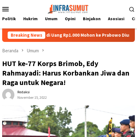
Loncat
Menu
ke
Mobile
konten
Politik
Hukrim
Umum
Opini
Binjakon
Asosiasi
Ci
tu Nias di Uang Rp1.000 Mohon ke Prabowo Diundang Upacara HUT 
Breaking News
Beranda
Umum
HUT ke-77 Korps Brimob, Edy
Rahmayadi: Harus Korbankan Jiwa dan
Raga untuk Negara!
Redaksi
November 15, 2022