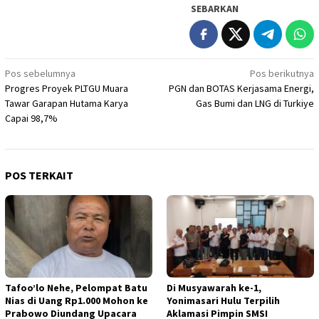
SEBARKAN
Navigasi
Pos sebelumnya
Pos berikutnya
Progres Proyek PLTGU Muara
PGN dan BOTAS Kerjasama Energi,
pos
Tawar Garapan Hutama Karya
Gas Bumi dan LNG di Turkiye
Capai 98,7%
POS TERKAIT
Tafoo’lo Nehe, Pelompat Batu
Di Musyawarah ke-1,
Nias di Uang Rp1.000 Mohon ke
Yonimasari Hulu Terpilih
Prabowo Diundang Upacara
Aklamasi Pimpin SMSI