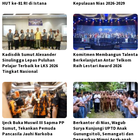
HUT ke-81 RI di Istana
Kepulauan Nias 2026-2029
Kadisdik Sumut Alexander
Komitmen Membangun Talenta
Sinulingga Lepas Puluhan
Berkelanjutan Antar Telkom
Pelajar Terbaik ke LKS 2026
Raih Lestari Award 2026
Tingkat Nasional
Ijeck Buka Muswil III Sapma PP
Berkantor di Nias, Wagub
Sumut, Tekankan Pemuda
Surya Kunjungi UPTD Anak
Pancasila Jauhi Narkoba
Gunungsitoli, Semangati dan
Dengarkan Mimpi Anak-anak