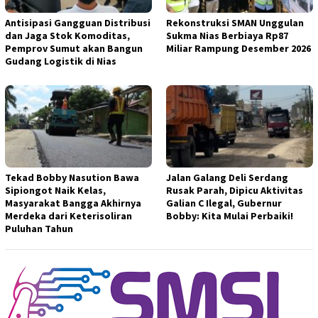
Antisipasi Gangguan Distribusi
Rekonstruksi SMAN Unggulan
dan Jaga Stok Komoditas,
Sukma Nias Berbiaya Rp87
Pemprov Sumut akan Bangun
Miliar Rampung Desember 2026
Gudang Logistik di Nias
Tekad Bobby Nasution Bawa
Jalan Galang Deli Serdang
Sipiongot Naik Kelas,
Rusak Parah, Dipicu Aktivitas
Masyarakat Bangga Akhirnya
Galian C Ilegal, Gubernur
Merdeka dari Keterisoliran
Bobby: Kita Mulai Perbaiki!
Puluhan Tahun