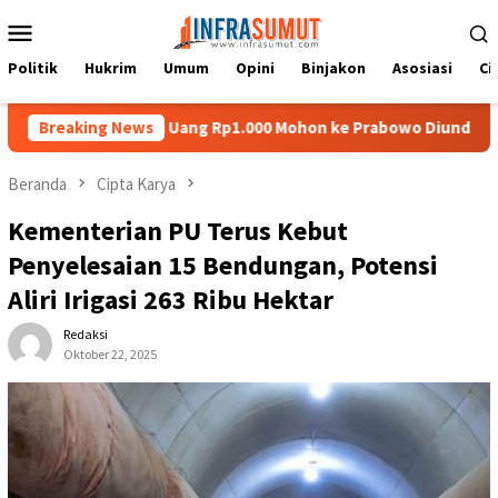
Loncat
Menu
ke
Mobile
konten
Politik
Hukrim
Umum
Opini
Binjakon
Asosiasi
Ci
Nias di Uang Rp1.000 Mohon ke Prabowo Diundang Upacara HUT ke-
Breaking News
Beranda
Cipta Karya
Kementerian PU Terus Kebut
Penyelesaian 15 Bendungan, Potensi
Aliri Irigasi 263 Ribu Hektar
Redaksi
Oktober 22, 2025