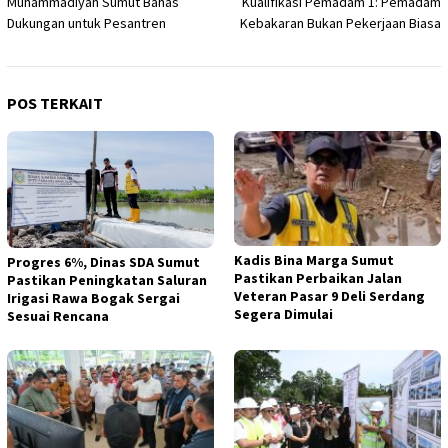
Muhammadiyah Sumut Bahas
Kualifikasi Pemadam 1: Pemadam
Dukungan untuk Pesantren
Kebakaran Bukan Pekerjaan Biasa
POS TERKAIT
Kadis Bina Marga Sumut
Progres 6%, Dinas SDA Sumut
Pastikan Perbaikan Jalan
Pastikan Peningkatan Saluran
Veteran Pasar 9 Deli Serdang
Irigasi Rawa Bogak Sergai
Segera Dimulai
Sesuai Rencana