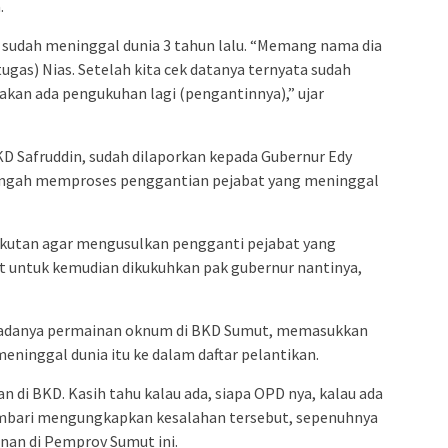
.
 sudah meninggal dunia 3 tahun lalu. “Memang nama dia
tugas) Nias. Setelah kita cek datanya ternyata sudah
 akan ada pengukuhan lagi (pengantinnya),” ujar
KD Safruddin, sudah dilaporkan kepada Gubernur Edy
ngah memproses penggantian pejabat yang meninggal
gkutan agar mengusulkan pengganti pejabat yang
t untuk kemudian dikukuhkan pak gubernur nantinya,
an adanya permainan oknum di BKD Sumut, memasukkan
ninggal dunia itu ke dalam daftar pelantikan.
 di BKD. Kasih tahu kalau ada, siapa OPD nya, kalau ada
 sembari mengungkapkan kesalahan tersebut, sepenuhnya
nan di Pemprov Sumut ini.