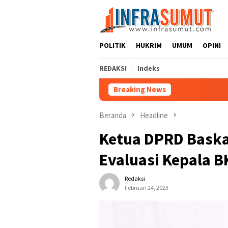
Loncat
ke
konten
POLITIK
HUKRIM
UMUM
OPINI
REDAKSI
Indeks
Breaking News
Beranda
Headline
Ketua DPRD Baska
Evaluasi Kepala 
Redaksi
Februari 24, 2023