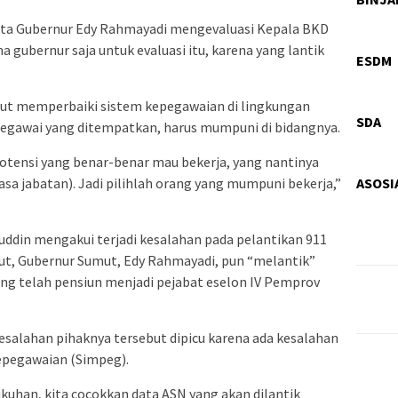
ta Gubernur Edy Rahmayadi mengevaluasi Kepala BKD
Hir
a gubernur saja untuk evaluasi itu, karena yang lantik
Gal
ESDM
Pro
ut memperbaiki sistem kepegawaian di lingkungan
Pas
SDA
egawai yang ditempatkan, harus mumpuni di bidangnya.
otensi yang benar-benar mau bekerja, yang nantinya
ASOSI
sa jabatan). Jadi pilihlah orang yang mumpuni bekerja,”
ddin mengakui terjadi kesalahan pada pelantikan 911
but, Gubernur Sumut, Edy Rahmayadi, pun “melantik”
ng telah pensiun menjadi pejabat eselon IV Pemprov
salahan pihaknya tersebut dipicu karena ada kesalahan
kepegawaian (Simpeg).
uhan, kita cocokkan data ASN yang akan dilantik