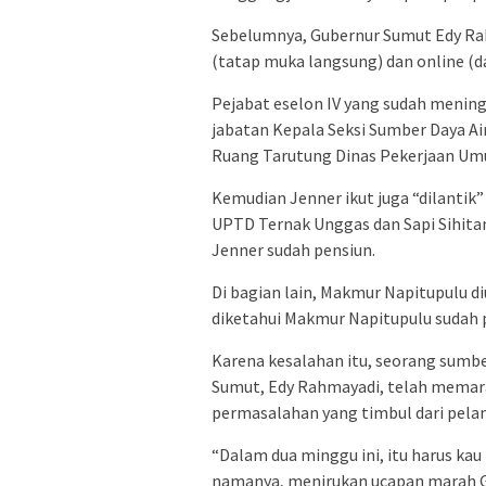
Sebelumnya, Gubernur Sumut Edy Rah
(tatap muka langsung) dan online (da
Pejabat eselon IV yang sudah meningg
jabatan Kepala Seksi Sumber Daya A
Ruang Tarutung Dinas Pekerjaan Um
Kemudian Jenner ikut juga “dilantik”
UPTD Ternak Unggas dan Sapi Sihita
Jenner sudah pensiun.
Di bagian lain, Makmur Napitupulu di
diketahui Makmur Napitupulu sudah p
Karena kesalahan itu, seorang sum
Sumut, Edy Rahmayadi, telah memara
permasalahan yang timbul dari pelan
“Dalam dua minggu ini, itu harus kau
namanya, menirukan ucapan marah G