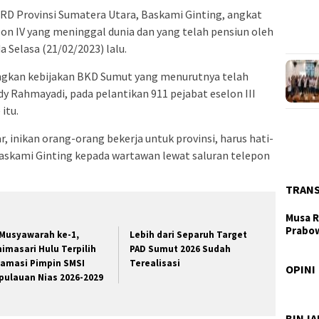
RD Provinsi Sumatera Utara, Baskami Ginting, angkat
elon IV yang meninggal dunia dan yang telah pensiun oleh
 Selasa (21/02/2023) lalu.
angkan kebijakan BKD Sumut yang menurutnya telah
Rahmayadi, pada pelantikan 911 pejabat eselon III
itu.
r, inikan orang-orang bekerja untuk provinsi, harus hati-
Baskami Ginting kepada wartawan lewat saluran telepon
TRAN
Musa R
Prabo
 Musyawarah ke-1,
Lebih dari Separuh Target
nimasari Hulu Terpilih
PAD Sumut 2026 Sudah
Taj
lamasi Pimpin SMSI
Terealisasi
Lay
OPINI
pulauan Nias 2026-2029
Wag
Ber
BINJ