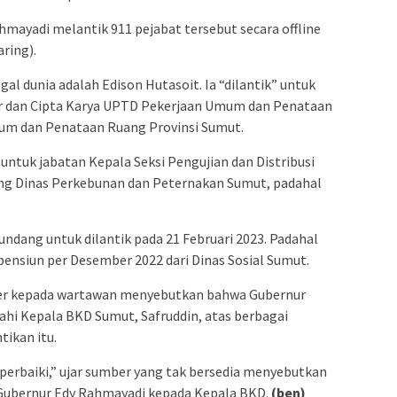
mayadi melantik 911 pejabat tersebut secara offline
ring).
al dunia adalah Edison Hutasoit. Ia “dilantik” untuk
ir dan Cipta Karya UPTD Pekerjaan Umum dan Penataan
um dan Penataan Ruang Provinsi Sumut.
 untuk jabatan Kepala Seksi Pengujian dan Distribusi
ng Dinas Perkebunan dan Peternakan Sumut, padahal
undang untuk dilantik pada 21 Februari 2023. Padahal
ensiun per Desember 2022 dari Dinas Sosial Sumut.
ber kepada wartawan menyebutkan bahwa Gubernur
hi Kepala BKD Sumut, Safruddin, atas berbagai
tikan itu.
 perbaiki,” ujar sumber yang tak bersedia menyebutkan
ubernur Edy Rahmayadi kepada Kepala BKD.
(ben)