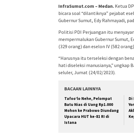
InfraSumut.com – Medan.
Ketua DP
bicara soal “dilantiknya” pejabat es
Gubernur Sumut, Edy Rahmayadi, pada
Politisi PDI Perjuangan itu menyay
mempermalukan Gubernur Sumut, Edy 
(329 orang) dan eselon IV (582 orang) 
“Harusnya itu terseleksi dengan bena
hati diseleksi manusianya,” ungkap 
seluler, Jumat (24/02/2023).
BACAAN LAINNYA
Tafoo’lo Nehe, Pelompat
Di
Batu Nias di Uang Rp1.000
Yo
Mohon ke Prabowo Diundang
Ak
Upacara HUT ke-81 RI di
Ke
Istana