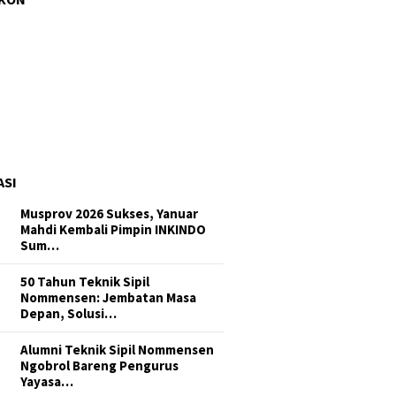
aukan Perintah Bobby Nasution,
ian C Ilegal di Sipiong…
gres 6%, Dinas SDA Sumut
tikan Peningkatan Saluran Iri…
ASI
Musprov 2026 Sukses, Yanuar
Mahdi Kembali Pimpin INKINDO
Sum…
50 Tahun Teknik Sipil
Nommensen: Jembatan Masa
Depan, Solusi…
Alumni Teknik Sipil Nommensen
Ngobrol Bareng Pengurus
Yayasa…