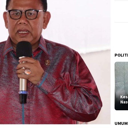
POLIT
Kes
Nas
UMUM