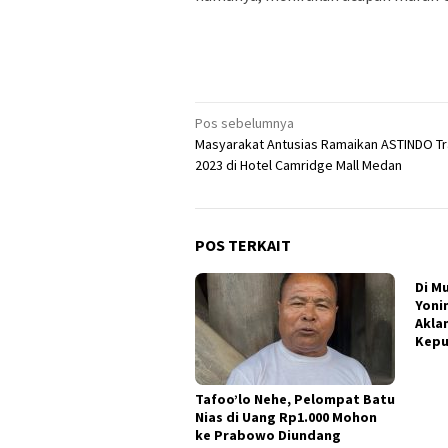
Navigasi
Pos sebelumnya
Masyarakat Antusias Ramaikan ASTINDO Tra
pos
2023 di Hotel Camridge Mall Medan
POS TERKAIT
Di M
Yoni
Akla
Kepu
Tafoo’lo Nehe, Pelompat Batu
Nias di Uang Rp1.000 Mohon
ke Prabowo Diundang