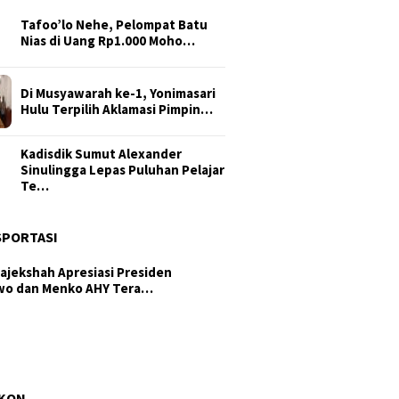
Tafoo’lo Nehe, Pelompat Batu
Nias di Uang Rp1.000 Moho…
Di Musyawarah ke-1, Yonimasari
Hulu Terpilih Aklamasi Pimpin…
Kadisdik Sumut Alexander
Sinulingga Lepas Puluhan Pelajar
Te…
SPORTASI
ajekshah Apresiasi Presiden
wo dan Menko AHY Tera…
am di Isu Hutan, Tertutup di
anan Kesehatan: DPRD Samo…
ub Sumut Surya: PRSU Ruang
temunya Perdagangan, Invest…
AKON