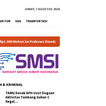
JUMAT, 7 AGUSTUS 2026
RUKTUR
SDA
TRANPORTASI
ke Prabowo Diundang Upacara HUT ke-81 RI di Istana
Di M
 & KRIMINAL
TAMU Desak APH Usut Dugaan
Aktivitas Tambang Galian C
Ilegal…