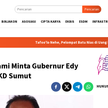
Pencarian
BINJAKON
ASOSIASI
CIPTA KARYA
EKBIS
ESDM
INFRAST
Tafoo’lo Nehe, Pelompat Batu Nias di Uang Rp1.000 Mohon 
mi Minta Gubernur Edy
BKD Sumut
HUKUM