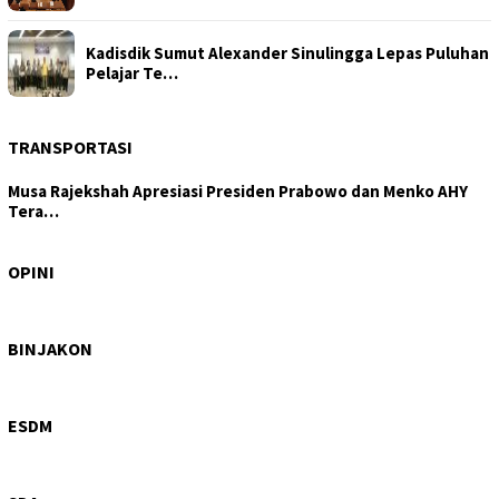
Kadisdik Sumut Alexander Sinulingga Lepas Puluhan
Pelajar Te…
TRANSPORTASI
Musa Rajekshah Apresiasi Presiden Prabowo dan Menko AHY
Tera…
Tajam di Isu Hutan, Tertutup di Layanan Kesehatan:
DPRD Samo…
OPINI
Wagub Sumut Surya: PRSU Ruang Bertemunya
Perdagangan, Invest…
BINJAKON
Hiraukan Perintah Bobby Nasution, Galian C Ilegal di
Sipiong…
ESDM
Progres 6%, Dinas SDA Sumut Pastikan Peningkatan
Saluran Iri…