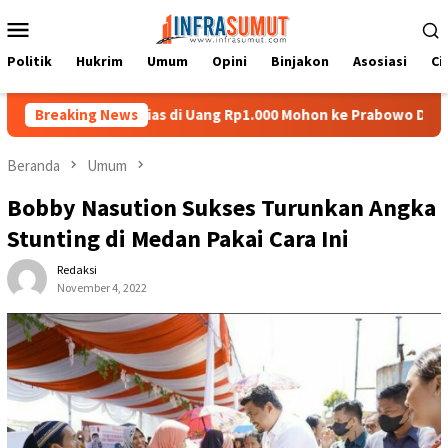
Loncat
Menu
ke
Mobile
konten
Politik
Hukrim
Umum
Opini
Binjakon
Asosiasi
Ci
mpat Batu Nias di Uang Rp1.000 Mohon ke Prabowo Diundang Upac
Breaking News
Beranda
Umum
Bobby Nasution Sukses Turunkan Angka
Stunting di Medan Pakai Cara Ini
Redaksi
November 4, 2022