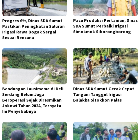
Pacu Produksi Pertanian, Dinas
Progres 6%, Dinas SDA Sumut
SDA Sumut Perbaiki Irigasi
Pastikan Peningkatan Saluran
Simokmok Siborongborong
Irigasi Rawa Bogak Sergai
Sesuai Rencana
Bendungan Lausimeme di Deli
Dinas SDA Sumut Gerak Cepat
Serdang Belum Juga
Tangani Tanggul Irigasi
Beroperasi Sejak Diresmikan
Balakka Sitokkon Palas
Jokowi Tahun 2024, Ternyata
Ini Penyebabnya