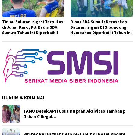
Tinjau Saluran Irigasi Terputus
Dinas SDA Sumut: Kerusakan
di Juhar Karo, Plt Kadis SDA
Saluran Irigasi DI Sibundong
Sumut: Tahun Ini Diperbaiki!
Humbahas Diperbaiki Tahun Ini
HUKUM & KRIMINAL
TAMU Desak APH Usut Dugaan Aktivitas Tambang
Galian C Ilegal…
Bimtek Perangkat Desa se-Taput di Hotel Madani