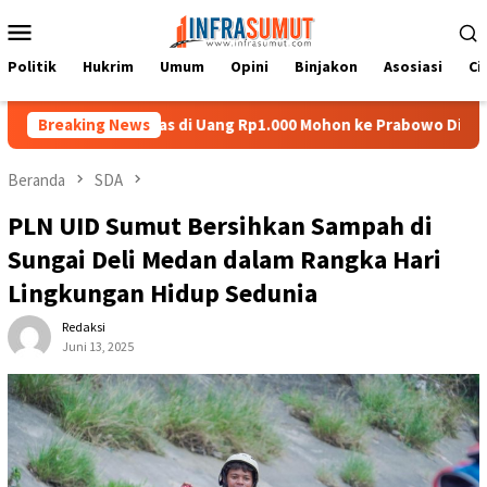
Loncat
Menu
ke
Mobile
konten
Politik
Hukrim
Umum
Opini
Binjakon
Asosiasi
Ci
at Batu Nias di Uang Rp1.000 Mohon ke Prabowo Diundang Upacar
Breaking News
Beranda
SDA
PLN UID Sumut Bersihkan Sampah di
Sungai Deli Medan dalam Rangka Hari
Lingkungan Hidup Sedunia
Redaksi
Juni 13, 2025