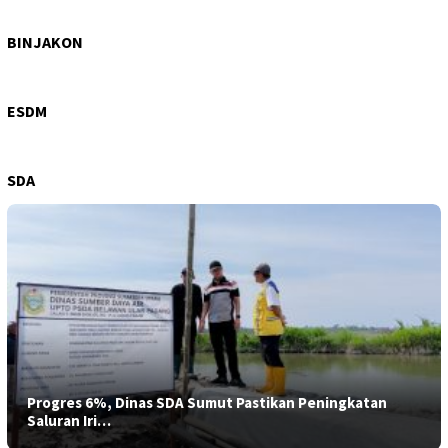
Wagub Sumut Surya: PRSU Ruang Bertemunya
Perdagangan, Invest…
BINJAKON
Hiraukan Perintah Bobby Nasution, Galian C Ilegal di
Sipiong…
ESDM
SDA
Progres 6%, Dinas SDA Sumut Pastikan Peningkatan
Saluran Iri…