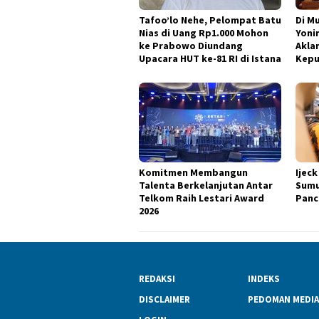
Tafoo’lo Nehe, Pelompat Batu
Di M
Nias di Uang Rp1.000 Mohon
Yoni
ke Prabowo Diundang
Akla
Upacara HUT ke-81 RI di Istana
Kepu
Komitmen Membangun
Ijec
Talenta Berkelanjutan Antar
Sumu
Telkom Raih Lestari Award
Panc
2026
REDAKSI
INDEKS
DISCLAIMER
PEDOMAN MEDIA