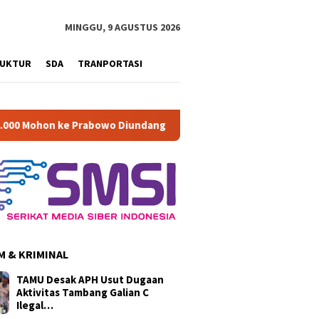
MINGGU, 9 AGUSTUS 2026
RUKTUR
SDA
TRANPORTASI
bowo Diundang Upacara HUT ke-81 RI di Istana
Di Musyaw
 & KRIMINAL
TAMU Desak APH Usut Dugaan
Aktivitas Tambang Galian C
Ilegal…