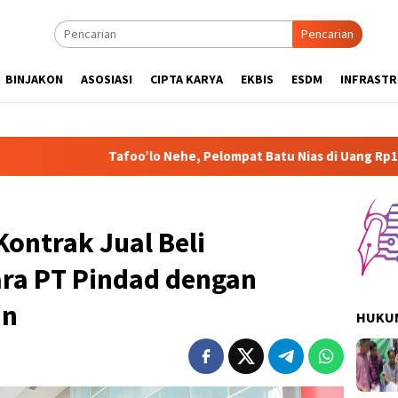
Pencarian
BINJAKON
ASOSIASI
CIPTA KARYA
EKBIS
ESDM
INFRAST
Tafoo’lo Nehe, Pelompat Batu Nias di Uang Rp1.000 Mohon ke Pra
ontrak Jual Beli
ra PT Pindad dengan
an
HUKUM