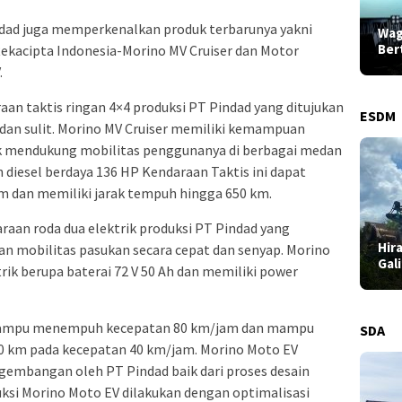
dad juga memperkenalkan produk terbarunya yakni
Wag
Ber
Rekacipta Indonesia-Morino MV Cruiser dan Motor
.
an taktis ringan 4×4 produksi PT Pindad yang ditujukan
ESDM
dan sulit. Morino MV Cruiser memiliki kemampuan
uk mendukung mobilitas penggunanya di berbagai medan
diesel berdaya 136 HP Kendaraan Taktis ini dapat
m dan memiliki jarak tempuh hingga 650 km.
aan roda dua elektrik produksi PT Pindad yang
Hir
n mobilitas pasukan secara cepat dan senyap. Morino
Gal
rik berupa baterai 72 V 50 Ah dan memiliki power
 mampu menempuh kecepatan 80 km/jam dan mampu
SDA
0 km pada kecepatan 40 km/jam. Morino Moto EV
ngembangan oleh PT Pindad baik dari proses desain
uksi Morino Moto EV dilakukan dengan optimalisasi