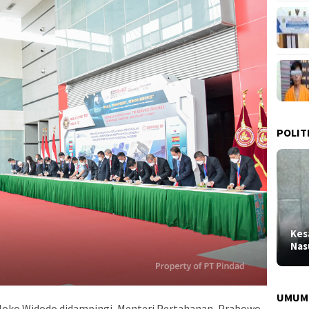
POLIT
Kes
Nas
UMUM
 Joko Widodo didampingi, Menteri Pertahanan, Prabowo