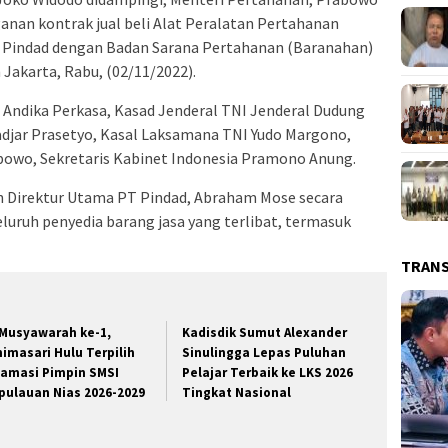
nan kontrak jual beli Alat Peralatan Pertahanan
Pindad dengan Badan Sarana Pertahanan (Baranahan)
Jakarta, Rabu, (02/11/2022).
l Andika Perkasa, Kasad Jenderal TNI Jenderal Dudung
djar Prasetyo, Kasal Laksamana TNI Yudo Margono,
rabowo, Sekretaris Kabinet Indonesia Pramono Anung.
eh Direktur Utama PT Pindad, Abraham Mose secara
uruh penyedia barang jasa yang terlibat, termasuk
TRAN
 Musyawarah ke-1,
Kadisdik Sumut Alexander
nimasari Hulu Terpilih
Sinulingga Lepas Puluhan
lamasi Pimpin SMSI
Pelajar Terbaik ke LKS 2026
pulauan Nias 2026-2029
Tingkat Nasional