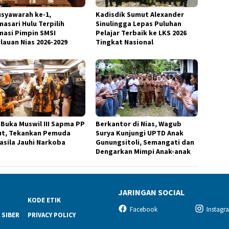
usyawarah ke-1,
Kadisdik Sumut Alexander
masari Hulu Terpilih
Sinulingga Lepas Puluhan
masi Pimpin SMSI
Pelajar Terbaik ke LKS 2026
lauan Nias 2026-2029
Tingkat Nasional
k Buka Muswil III Sapma PP
Berkantor di Nias, Wagub
t, Tekankan Pemuda
Surya Kunjungi UPTD Anak
asila Jauhi Narkoba
Gunungsitoli, Semangati dan
Dengarkan Mimpi Anak-anak
JARINGAN SOCIAL
KODE ETIK
Facebook
Instagr
 SIBER
PRIVACY POLICY