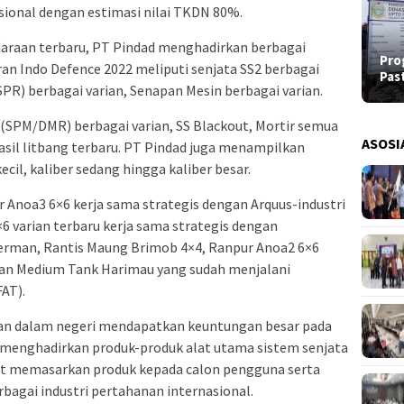
ional dengan estimasi nilai TKDN 80%.
araan terbaru, PT Pindad menghadirkan berbagai
Pro
ran Indo Defence 2022 meliputi senjata SS2 berbagai
Pas
R) berbagai varian, Senapan Mesin berbagai varian.
SPM/DMR) berbagai varian, SS Blackout, Mortir semua
ASOSI
hasil litbang terbaru. PT Pindad juga menampilkan
ecil, kaliber sedang hingga kaliber besar.
Anoa3 6×6 kerja sama strategis dengan Arquus-industri
6 varian terbaru kerja sama strategis dengan
Jerman, Rantis Maung Brimob 4×4, Ranpur Anoa2 6×6
n Medium Tank Harimau yang sudah menjalani
FAT).
nan dalam negeri mendapatkan keuntungan besar pada
menghadirkan produk-produk alat utama sistem senjata
pat memasarkan produk kepada calon pengguna serta
bagai industri pertahanan internasional.