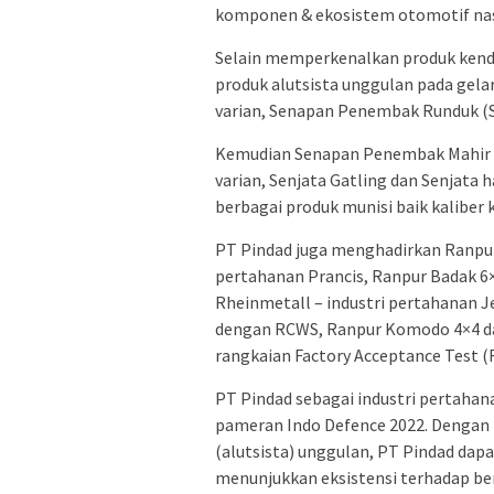
komponen & ekosistem otomotif nas
Selain memperkenalkan produk kend
produk alutsista unggulan pada gela
varian, Senapan Penembak Runduk (SP
Kemudian Senapan Penembak Mahir (
varian, Senjata Gatling dan Senjata 
berbagai produk munisi baik kaliber k
PT Pindad juga menghadirkan Ranpur 
pertahanan Prancis, Ranpur Badak 6×
Rheinmetall – industri pertahanan 
dengan RCWS, Ranpur Komodo 4×4 da
rangkaian Factory Acceptance Test (
PT Pindad sebagai industri pertaha
pameran Indo Defence 2022. Dengan 
(alutsista) unggulan, PT Pindad da
menunjukkan eksistensi terhadap ber