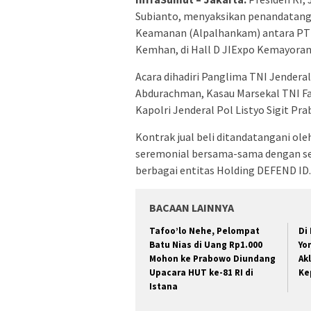
Subianto, menyaksikan penandatanga
Keamanan (Alpalhankam) antara PT 
Kemhan, di Hall D JIExpo Kemayoran 
Acara dihadiri Panglima TNI Jendera
Abdurachman, Kasau Marsekal TNI Fa
Kapolri Jenderal Pol Listyo Sigit P
Kontrak jual beli ditandatangani ol
seremonial bersama-sama dengan sel
berbagai entitas Holding DEFEND ID.
BACAAN LAINNYA
Tafoo’lo Nehe, Pelompat
Di
Batu Nias di Uang Rp1.000
Yo
Mohon ke Prabowo Diundang
Ak
Upacara HUT ke-81 RI di
Ke
Istana