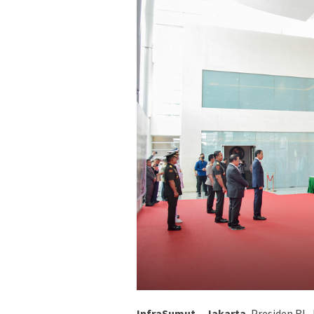
InfraSumut – Jakarta.
Presiden RI,