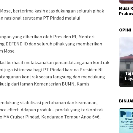
Musa R
Mose, berterima kasih atas dukungan seluruh pihak
Prabo
n nasional terutama PT Pindad melalui
OPINI
ungan yang diberikan oleh Presiden RI, Menteri
ing DEFEND ID dan seluruh pihak yang memberikan
am Mose.
indad berhasil melaksanakan penandatanganan kontrak
 ini juga istimewa bagi PT Pindad karena Presiden RI
Taj
atanganan kontrak secara langsung dan mendukung
Lay
dikutip dari laman Kementerian BUMN, Kamis
BINJ
ndukung stabilisasi pertahanan dan keamanan,
ce effect. Adapun produk – produk yang terkontrak
o MV Cruiser Pindad, Kendaraan Tempur Anoa 6×6,