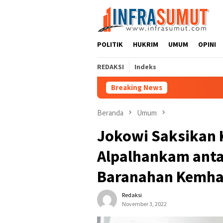
Loncat
ke
konten
POLITIK
HUKRIM
UMUM
OPINI
REDAKSI
Indeks
Breaking News
Beranda
Umum
Jokowi Saksikan K
Alpalhankam anta
Baranahan Kemh
Redaksi
November 3, 2022