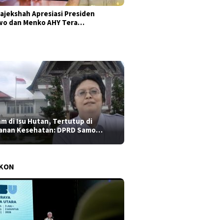
ajekshah Apresiasi Presiden
wo dan Menko AHY Tera…
am di Isu Hutan, Tertutup di
anan Kesehatan: DPRD Samo…
AKON