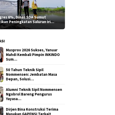
gres 6%, Dinas SDA Sumut
tikan Peningkatan Saluran Iri…
ASI
Musprov 2026 Sukses, Yanuar
Mahdi Kembali Pimpin INKINDO
Sum…
50 Tahun Teknik Sipil
Nommensen: Jembatan Masa
Depan, Solusi…
Alumni Teknik Sipil Nommensen
Ngobrol Bareng Pengurus
Yayasa…
Dirjen Bina Konstruksi Terima
Masukan GAPENSI Terkait