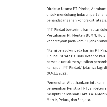
Direktur Utama PT Pindad, Abraham 
untuk mendukung industri pertahana
penandatanganan kontrak strategis.
“PT Pindad berterima kasih atas duk
Pertahanan RI, Menteri BUMN, Hold
kepercayaan pada kami,” ujar Abrah
“Kami bersyukur pada hari ini PT P
jual beli strategis. Indo Defence kali
bersedia untuk menyaksikan penand
kemajuan PT Pindad,” jelasnya lagi 
(03/11/2022).
Pemenuhan Alpalhankam ini akan me
pemenuhan Renstra TNI dan deterren
meliputi Kendaraan Taktis 4×4 Morin
Mortir, Peluru, dan Senjata.