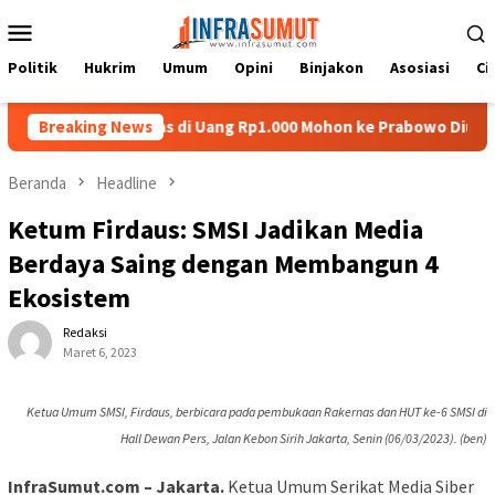
Loncat
Menu
ke
Mobile
konten
Politik
Hukrim
Umum
Opini
Binjakon
Asosiasi
Ci
Batu Nias di Uang Rp1.000 Mohon ke Prabowo Diundang Upacara H
Breaking News
Beranda
Headline
Ketum Firdaus: SMSI Jadikan Media
Berdaya Saing dengan Membangun 4
Ekosistem
Redaksi
Maret 6, 2023
Ketua Umum SMSI, Firdaus, berbicara pada pembukaan Rakernas dan HUT ke-6 SMSI di
Hall Dewan Pers, Jalan Kebon Sirih Jakarta, Senin (06/03/2023). (ben)
InfraSumut.com – Jakarta.
Ketua Umum Serikat Media Siber