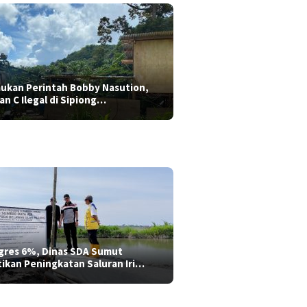
aukan Perintah Bobby Nasution,
ian C Ilegal di Sipiong…
gres 6%, Dinas SDA Sumut
tikan Peningkatan Saluran Iri…