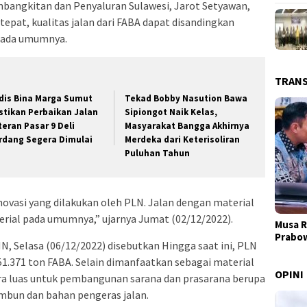
bangkitan dan Penyaluran Sulawesi, Jarot Setyawan,
pat, kualitas jalan dari FABA dapat disandingkan
 pada umumnya.
TRAN
dis Bina Marga Sumut
Tekad Bobby Nasution Bawa
stikan Perbaikan Jalan
Sipiongot Naik Kelas,
teran Pasar 9 Deli
Masyarakat Bangga Akhirnya
rdang Segera Dimulai
Merdeka dari Keterisoliran
Puluhan Tahun
ovasi yang dilakukan oleh PLN. Jalan dengan material
terial pada umumnya,” ujarnya Jumat (02/12/2022).
Musa R
Prabo
, Selasa (06/12/2022) disebutkan Hingga saat ini, PLN
1.371 ton FABA. Selain dimanfaatkan sebagai material
OPINI
ara luas untuk pembangunan sarana dan prasarana berupa
imbun dan bahan pengeras jalan.