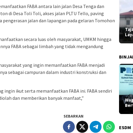
memanfaatkan FABA antara lain jalan Desa Tenga dan
on di Desa Toli Toli, akses jalan PLTU Tello, paving
rta pengerasan jalan dan lapangan pada gelaran Tomohon
Taj
Lay
anfaatkan secara luas oleh masyarakat, UMKM hingga
kannya FABA sebagai limbah yang tidak mengandung
BINJ
syarakat yang ingin memanfaatkan FABA menjadi
anya sebagai campuran dalam industri konstruksi dan
 ingin ikut serta memanfaatkan FABA ini. FABA sendiri
diolah dan memberikan banyak manfaat,”
Wag
Ber
SEBARKAN
ESDM