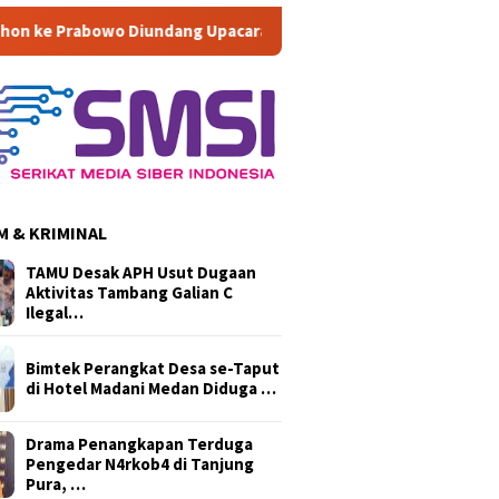
Diundang Upacara HUT ke-81 RI di Istana
Di Musyawarah k
 & KRIMINAL
TAMU Desak APH Usut Dugaan
Aktivitas Tambang Galian C
Ilegal…
Bimtek Perangkat Desa se-Taput
di Hotel Madani Medan Diduga …
Drama Penangkapan Terduga
Pengedar N4rkob4 di Tanjung
Pura, …