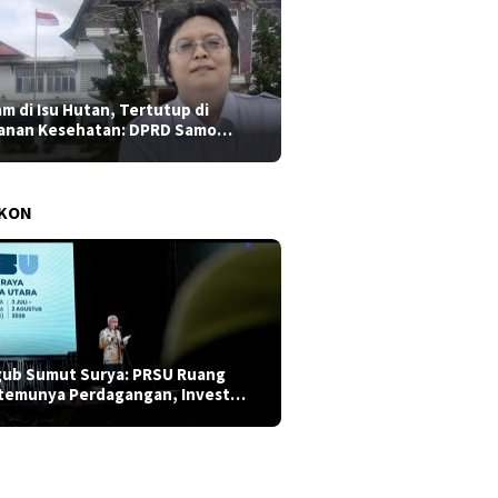
am di Isu Hutan, Tertutup di
anan Kesehatan: DPRD Samo…
AKON
ub Sumut Surya: PRSU Ruang
temunya Perdagangan, Invest…