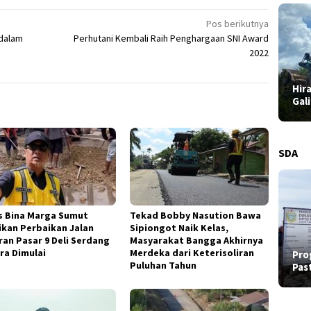
Pos berikutnya
 dalam
Perhutani Kembali Raih Penghargaan SNI Award
2022
Hir
Gal
SDA
s Bina Marga Sumut
Tekad Bobby Nasution Bawa
ikan Perbaikan Jalan
Sipiongot Naik Kelas,
ran Pasar 9 Deli Serdang
Masyarakat Bangga Akhirnya
ra Dimulai
Merdeka dari Keterisoliran
Pro
Puluhan Tahun
Pas