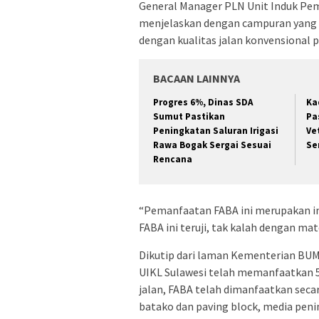
General Manager PLN Unit Induk Pem
menjelaskan dengan campuran yang te
dengan kualitas jalan konvensional
BACAAN LAINNYA
Progres 6%, Dinas SDA
Ka
Sumut Pastikan
Pa
Peningkatan Saluran Irigasi
Ve
Rawa Bogak Sergai Sesuai
Se
Rencana
“Pemanfaatan FABA ini merupakan in
FABA ini teruji, tak kalah dengan ma
Dikutip dari laman Kementerian BUMN
UIKL Sulawesi telah memanfaatkan 5
jalan, FABA telah dimanfaatkan sec
batako dan paving block, media pen