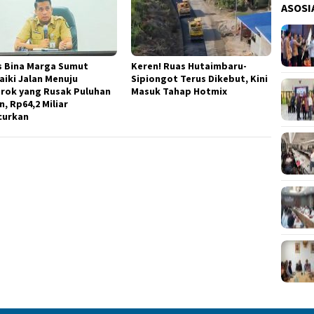
ASOSI
s Bina Marga Sumut
Keren! Ruas Hutaimbaru-
aiki Jalan Menuju
Sipiongot Terus Dikebut, Kini
rok yang Rusak Puluhan
Masuk Tahap Hotmix
, Rp64,2 Miliar
curkan