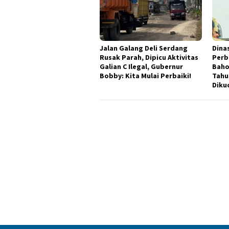
Jalan Galang Deli Serdang
Dina
Rusak Parah, Dipicu Aktivitas
Perb
Galian C Ilegal, Gubernur
Baho
Bobby: Kita Mulai Perbaiki!
Tahun
Diku