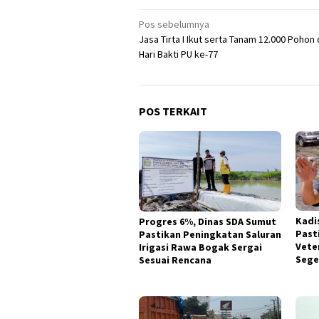
Navigasi
Pos sebelumnya
Jasa Tirta I Ikut serta Tanam 12.000 Pohon
pos
Hari Bakti PU ke-77
POS TERKAIT
Kadi
Progres 6%, Dinas SDA Sumut
Past
Pastikan Peningkatan Saluran
Vete
Irigasi Rawa Bogak Sergai
Sege
Sesuai Rencana