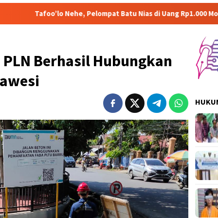
lo Nehe, Pelompat Batu Nias di Uang Rp1.000 Mohon ke Prabowo 
 PLN Berhasil Hubungkan
lawesi
HUKUM