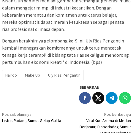
Kisah Olin dan Mei menjadi gambaran semangat generasi muda
dalam mengejar mimpi di industri kecantikan. Dengan
keberanian merantau dan komitmen untuk terus belajar,
mereka optimistis dapat meraih kesuksesan sebagai penata
rias profesional di masa depan.
Dengan berakhirnya gelombang ke-9 ini, Uly Rias Pengantin
kembali menegaskan komitmennya untuk terus mencetak
tenaga kerja terampil di bidang tata rias sekaligus mendorong
pertumbuhan ekonomi kreatif di Indonesia. (bps)
Hairdo
Make Up
Uly Rias Pengantin
SEBARKAN
Navigasi
Pos sebelumnya
Pos berikutnya
Listrik Padam, Sumut Gelap Gulita
Viral Kue Aroma di Medan
pos
Berjamur, Disperindag Sumut
Tegur Manajemen