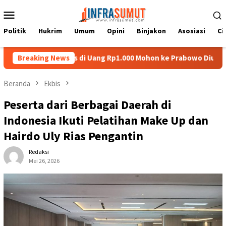
Loncat
Menu
ke
Mobile
konten
Politik
Hukrim
Umum
Opini
Binjakon
Asosiasi
Ci
pat Batu Nias di Uang Rp1.000 Mohon ke Prabowo Diundang Upaca
Breaking News
Beranda
Ekbis
Peserta dari Berbagai Daerah di
Indonesia Ikuti Pelatihan Make Up dan
Hairdo Uly Rias Pengantin
Redaksi
Mei 26, 2026