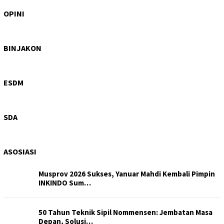
Tajam di Isu Hutan, Tertutup di Layanan Kesehatan:
DPRD Samo…
OPINI
Wagub Sumut Surya: PRSU Ruang Bertemunya
Perdagangan, Invest…
BINJAKON
Hiraukan Perintah Bobby Nasution, Galian C Ilegal di
Sipiong…
ESDM
Progres 6%, Dinas SDA Sumut Pastikan Peningkatan
Saluran Iri…
SDA
ASOSIASI
Musprov 2026 Sukses, Yanuar Mahdi Kembali Pimpin
INKINDO Sum…
50 Tahun Teknik Sipil Nommensen: Jembatan Masa
Depan, Solusi…