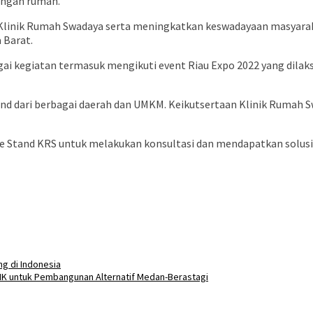
angan rumah.
 Klinik Rumah Swadaya serta meningkatkan keswadayaan masyara
 Barat.
agai kegiatan termasuk mengikuti event Riau Expo 2022 yang dil
tand dari berbagai daerah dan UMKM. Keikutsertaan Klinik Rumah 
 ke Stand KRS untuk melakukan konsultasi dan mendapatkan solusi
ng di Indonesia
LHK untuk Pembangunan Alternatif Medan-Berastagi