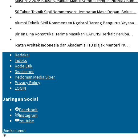
Musprov 2026 Sukses, Yanuar Mahdi Kembali Pimpin INKINDO Sum
50 Tahun Teknik Sipil Nommensen: Jembatan Masa Depan, Solusi…
Alumni Teknik Sipil Nommensen Ngobrol Bareng Pengurus Yayasa…
Dirjen Bina Konstruksi Terima Masukan GAPENSI Terkait Peruba…
Ikatan Arsitek Indonesia dan Akademisi ITB Diajak Menteri PK…
Redaksi
Indeks
Kode Etik
Disclaimer
Pedoman Media Siber
Privacy Policy
LOGIN
Jaringan Social
Facebook
Instagram
Youtube
@infrasumut