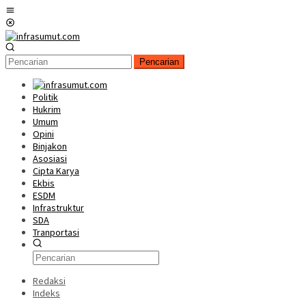
Loncat
Menu
ke
Mobile
konten
Pencarian
Politik
Hukrim
Umum
Opini
Binjakon
Asosiasi
Cipta Karya
Ekbis
ESDM
Infrastruktur
SDA
Tranportasi
Redaksi
Indeks