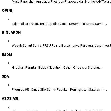
Musa Rajekshah Apresiasi Presiden Prabowo dan Menko AHY Tera
OPINI
Tajam di Isu Hutan, Tertutup di Layanan Kesehatan: DPRD Samo…
BINJAKON
Wagub Sumut Surya: PRSU Ruang Bertemunya Perdagangan, Inves
ESDM
Hiraukan Perintah Bobby Nasution, Galian C Ilegal di Sipiong…
SDA
Progres 6%, Dinas SDA Sumut Pastikan Peningkatan Saluran Iri…
ASOSIASI