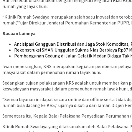
Hal tersebut dilaksanakan dengan mengikuti kegiatan Riau Exp
rumah yang layak huni.
“Klinik Rumah Swadaya merupakan salah satu inovasi dan terob
rumah,””ujar Direktur Jenderal Perumahan Kementerian PUPR, I
Bacaan Lainnya
Antisipasi Gangguan Distribusi dan Jaga Stok Komoditas,
Rekonstruksi SMAN Unggulan Sukma Nias Berbiaya Rp87 
Pembangunan Gedung di Jalan Gelatik Medan Diduga Tak 
Iwan menerangkan, KRS merupakan kegiatan pemberian pelayan
masyarakat dalam pemenuhan rumah layak huni.
Sedangkan tujuan pelaksanaan KRS adalah untuk memberikan p
keswadayaan masyarakat dalam pemenuhan rumah layak huni, d
“Semua layanan ini dapat secara online dan offline serta tida
rumah bisa datang ke KRS,” ujarnya dikutip dari laman Ditjen
Sementara itu, Kepala Balai Pelaksana Penyediaan Perumahan (P
Klinik Rumah Swadaya yang dilaksanakan oleh Balai Pelaksana 