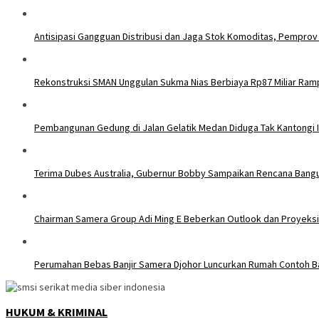
Antisipasi Gangguan Distribusi dan Jaga Stok Komoditas, Pemprov
Rekonstruksi SMAN Unggulan Sukma Nias Berbiaya Rp87 Miliar Ra
Pembangunan Gedung di Jalan Gelatik Medan Diduga Tak Kantongi 
Terima Dubes Australia, Gubernur Bobby Sampaikan Rencana Bangu
Chairman Samera Group Adi Ming E Beberkan Outlook dan Proyeksi
Perumahan Bebas Banjir Samera Djohor Luncurkan Rumah Contoh B
HUKUM & KRIMINAL