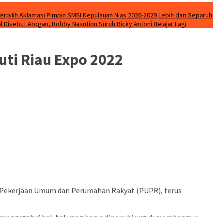
Terpilih Aklamasi Pimpin SMSI Kepulauan Nias 2026-2029
Lebih dari Separuh
l Disebut Arogan, Bobby Nasution Suruh Ricky Antoni Belajar Lagi
uti Riau Expo 2022
 Pekerjaan Umum dan Perumahan Rakyat (PUPR), terus