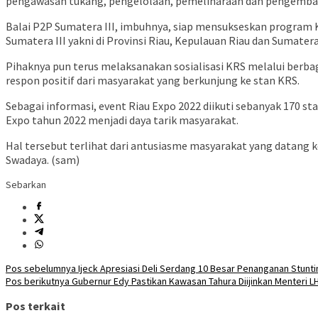
pengawasan tukang, pengelolaan, pemeliharaan dan pengemb
Balai P2P Sumatera III, imbuhnya, siap mensukseskan program
Sumatera III yakni di Provinsi Riau, Kepulauan Riau dan Sumatera
Pihaknya pun terus melaksanakan sosialisasi KRS melalui berb
respon positif dari masyarakat yang berkunjung ke stan KRS.
Sebagai informasi, event Riau Expo 2022 diikuti sebanyak 170 s
Expo tahun 2022 menjadi daya tarik masyarakat.
Hal tersebut terlihat dari antusiasme masyarakat yang datang
Swadaya. (sam)
Sebarkan
Navigasi
Pos sebelumnya
Ijeck Apresiasi Deli Serdang 10 Besar Penanganan Stunti
Pos berikutnya
Gubernur Edy Pastikan Kawasan Tahura Diijinkan Menteri 
pos
Pos terkait