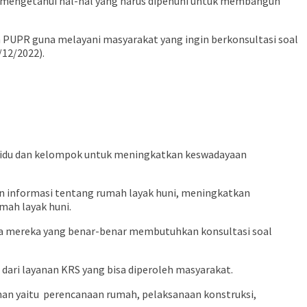
na mengetahui hal-hal yang harus dipenuhi untuk membangun
 PUPR guna melayani masyarakat yang ingin berkonsultasi soal
/12/2022).
ividu dan kelompok untuk meningkatkan keswadayaan
 informasi tentang rumah layak huni, meningkatkan
ah layak huni.
snya mereka yang benar-benar membutuhkan konsultasi soal
dari layanan KRS yang bisa diperoleh masyarakat.
nan yaitu perencanaan rumah, pelaksanaan konstruksi,