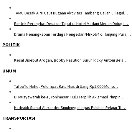
TAMU Desak APH Usut Dugaan Aktivitas Tambang Galian C Ilegal…
Bimtek Perangkat Desa se-Taput di Hotel Madani Medan Diduga …
Drama Penangkapan Terduga Pengedar N4rkob4 di Tanjung Pura, 
POLITIK
Kesal Disebut Arogan, Bobby Nasution Suruh Ricky Antoni Bela…
UMUM
Tafoo’lo Nehe, Pelompat Batu Nias di Uang Rp1.000 Moho…
Di Musyawarah ke-1, Yonimasari Hulu Terpilih Aklamasi Pimpin…
Kadisdik Sumut Alexander Sinulingga Lepas Puluhan Pelajar Te…
TRANSPORTASI