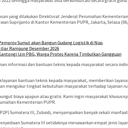
o 2022 sehingga masyarakat bisa berkonsultasi secara gratis gu
osan yang dilakukan Direktorat Jenderal Perumahan Kementerian
wan Suprijanto di Kantor Kementerian PUPR, Jakarta, Selasa (06
 Pemprov Sumut akan Bangun Gudang Logistik di Nias
Miliar Rampung Desember 2026
Kantongi Izin PBG, Warga Protes Karena Timbulkan Gangguan
an informasi dan bantuan teknis kepada masyarakat secara ind
elayanan bantuan teknis kepada masyarakat, memberikan layanan
an mengukur tingkat kebutuhan masyarakat terhadap layanan rum
k dipungut biaya apapun atau gratis. Kami ingin masyarakat khusu
 Perumahan Kementerian PUPR.
2P) Sumatera III, Zubaidi, menyampaikan banyak sekali manfaat 
Penyediaan Sumatera III setidaknya menawarkan empat jenis laya