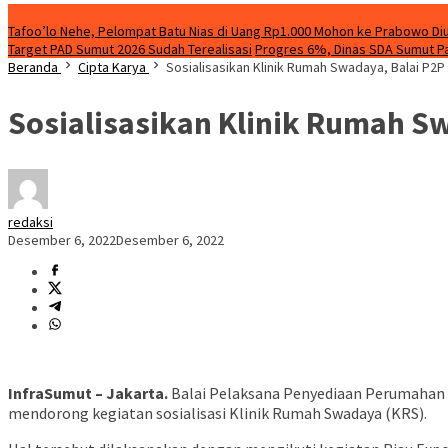
Breaking News
Tafoo’lo Nehe, Pelompat Batu Nias di Uang Rp1.000 Mohon ke Prabowo Diu
Target PAD Sumut 2026 Sudah Terealisasi
Progres 6%, Dinas SDA Sumut Pa
Beranda
Cipta Karya
Sosialisasikan Klinik Rumah Swadaya, Balai P2P 
Sosialisasikan Klinik Rumah Sw
redaksi
Desember 6, 2022
Desember 6, 2022
InfraSumut – Jakarta.
Balai Pelaksana Penyediaan Perumahan 
mendorong kegiatan sosialisasi Klinik Rumah Swadaya (KRS).