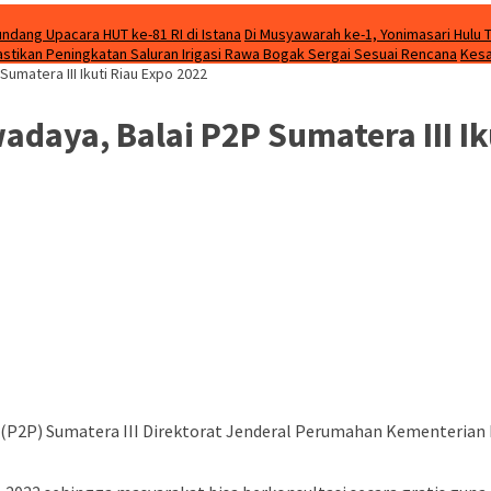
ndang Upacara HUT ke-81 RI di Istana
Di Musyawarah ke-1, Yonimasari Hulu 
stikan Peningkatan Saluran Irigasi Rawa Bogak Sergai Sesuai Rencana
Kesa
Sumatera III Ikuti Riau Expo 2022
adaya, Balai P2P Sumatera III Ik
(P2P) Sumatera III Direktorat Jenderal Perumahan Kementerian