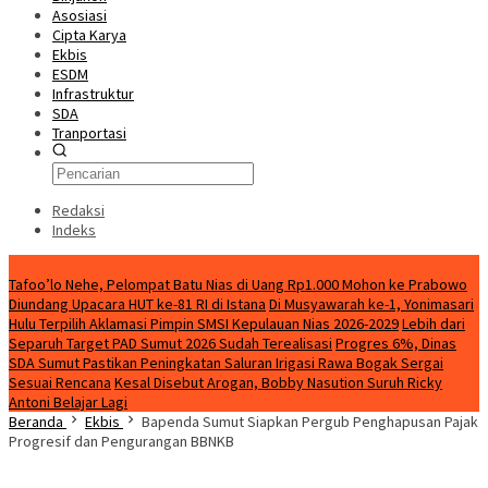
Asosiasi
Cipta Karya
Ekbis
ESDM
Infrastruktur
SDA
Tranportasi
Redaksi
Indeks
Breaking News
Tafoo’lo Nehe, Pelompat Batu Nias di Uang Rp1.000 Mohon ke Prabowo
Diundang Upacara HUT ke-81 RI di Istana
Di Musyawarah ke-1, Yonimasari
Hulu Terpilih Aklamasi Pimpin SMSI Kepulauan Nias 2026-2029
Lebih dari
Separuh Target PAD Sumut 2026 Sudah Terealisasi
Progres 6%, Dinas
SDA Sumut Pastikan Peningkatan Saluran Irigasi Rawa Bogak Sergai
Sesuai Rencana
Kesal Disebut Arogan, Bobby Nasution Suruh Ricky
Antoni Belajar Lagi
Beranda
Ekbis
Bapenda Sumut Siapkan Pergub Penghapusan Pajak
Progresif dan Pengurangan BBNKB