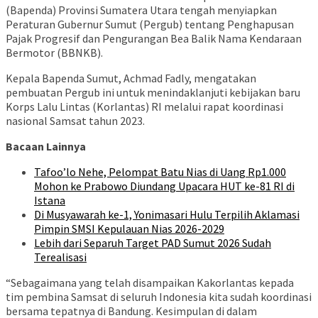
(Bapenda) Provinsi Sumatera Utara tengah menyiapkan
Peraturan Gubernur Sumut (Pergub) tentang Penghapusan
Pajak Progresif dan Pengurangan Bea Balik Nama Kendaraan
Bermotor (BBNKB).
Kepala Bapenda Sumut, Achmad Fadly, mengatakan
pembuatan Pergub ini untuk menindaklanjuti kebijakan baru
Korps Lalu Lintas (Korlantas) RI melalui rapat koordinasi
nasional Samsat tahun 2023.
Bacaan Lainnya
Tafoo’lo Nehe, Pelompat Batu Nias di Uang Rp1.000
Mohon ke Prabowo Diundang Upacara HUT ke-81 RI di
Istana
Di Musyawarah ke-1, Yonimasari Hulu Terpilih Aklamasi
Pimpin SMSI Kepulauan Nias 2026-2029
Lebih dari Separuh Target PAD Sumut 2026 Sudah
Terealisasi
“Sebagaimana yang telah disampaikan Kakorlantas kepada
tim pembina Samsat di seluruh Indonesia kita sudah koordinasi
bersama tepatnya di Bandung. Kesimpulan di dalam