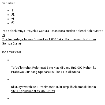
Sebarkan
Navigasi
Pos sebelumnya
Proyek 3 Gapura Batas Kota Medan Selesai Akhir Maret
Ini
pos
Pos berikutnya
Taiwan Donasikan 1.000 Paket Bantuan untuk Korban
Gempa Cianjur
Pos terkait
Tafoo’lo Nehe, Pelompat Batu Nias di Uang Rp1.000 Mohon ke
Prabowo Diundang Upacara HUT ke-81 RI di Istana
Di Musyawarah ke-1, Yonimasari Hulu Terpilih Aklamasi Pimpin
SMSI Kepulauan Nias 2026-2029