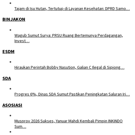
Tajam di Isu Hutan, Tertutup di Layanan Kesehatan: DPRD Samo…
BINJAKON
Wagub Sumut Surya: PRSU Ruang Bertemunya Perdagangan,
Invest…
ESDM
Hiraukan Perintah Bobby Nasution, Galian C Ilegal di Sipiong…
SDA
Progres 6%, Dinas SDA Sumut Pastikan Peningkatan Saluran Iri…
ASOSIASI
Musprov 2026 Sukses, Yanuar Mahdi Kembali Pimpin INKINDO
Sum…