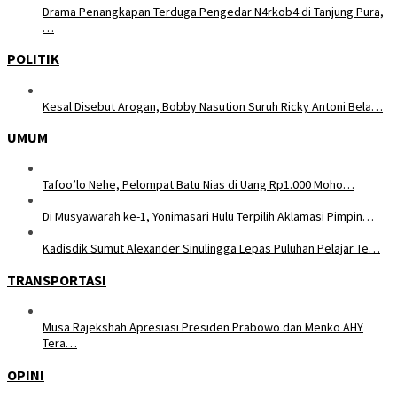
Drama Penangkapan Terduga Pengedar N4rkob4 di Tanjung Pura,
…
POLITIK
Kesal Disebut Arogan, Bobby Nasution Suruh Ricky Antoni Bela…
UMUM
Tafoo’lo Nehe, Pelompat Batu Nias di Uang Rp1.000 Moho…
Di Musyawarah ke-1, Yonimasari Hulu Terpilih Aklamasi Pimpin…
Kadisdik Sumut Alexander Sinulingga Lepas Puluhan Pelajar Te…
TRANSPORTASI
Musa Rajekshah Apresiasi Presiden Prabowo dan Menko AHY
Tera…
OPINI