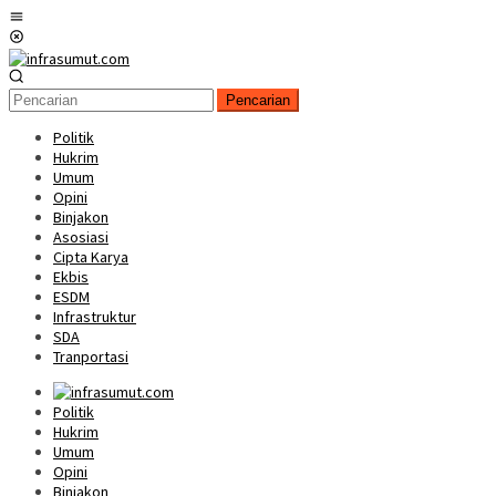
Loncat
Menu
ke
Mobile
konten
Pencarian
Politik
Hukrim
Umum
Opini
Binjakon
Asosiasi
Cipta Karya
Ekbis
ESDM
Infrastruktur
SDA
Tranportasi
Politik
Hukrim
Umum
Opini
Binjakon