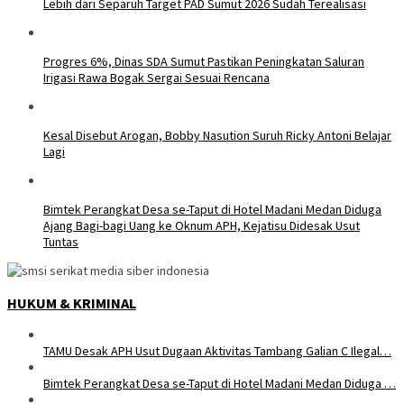
Lebih dari Separuh Target PAD Sumut 2026 Sudah Terealisasi
Progres 6%, Dinas SDA Sumut Pastikan Peningkatan Saluran
Irigasi Rawa Bogak Sergai Sesuai Rencana
Kesal Disebut Arogan, Bobby Nasution Suruh Ricky Antoni Belajar
Lagi
Bimtek Perangkat Desa se-Taput di Hotel Madani Medan Diduga
Ajang Bagi-bagi Uang ke Oknum APH, Kejatisu Didesak Usut
Tuntas
HUKUM & KRIMINAL
TAMU Desak APH Usut Dugaan Aktivitas Tambang Galian C Ilegal…
Bimtek Perangkat Desa se-Taput di Hotel Madani Medan Diduga …