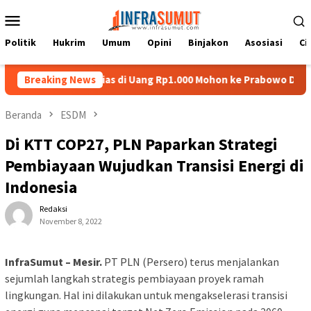
Loncat
Menu
ke
Mobile
konten
Politik
Hukrim
Umum
Opini
Binjakon
Asosiasi
Ci
Pelompat Batu Nias di Uang Rp1.000 Mohon ke Prabowo Diundang U
Breaking News
Beranda
ESDM
Di KTT COP27, PLN Paparkan Strategi
Pembiayaan Wujudkan Transisi Energi di
Indonesia
Redaksi
November 8, 2022
InfraSumut – Mesir.
PT PLN (Persero) terus menjalankan
sejumlah langkah strategis pembiayaan proyek ramah
lingkungan. Hal ini dilakukan untuk mengakselerasi transisi