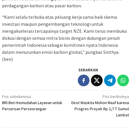
perdagangan karbon atau pasar karbon.
“Kami selalu terbuka atas peluang kerja sama baik skema
investasi maupun pengembangan teknologi untuk
mengakselerasi tercapainya target NZE. Kami terus membuka
diskusi dengan semua mitra bisnis dengan dukungan penuh
pemerintah Indonesia sebagai komitmen nyata Indonesia
dalam menurunkan emisi karbon global,” pungkas Sinthya.
(ben)
SEBARKAN
Navigasi
Pos sebelumnya
Pos berikutnya
BRI Beri Kemudahan Layanan untuk
Dirut Waskita Mohon Maaf karena
pos
Perseroan Perseorangan
Progres Proyek Rp 2,7 T Sumut
Lambat