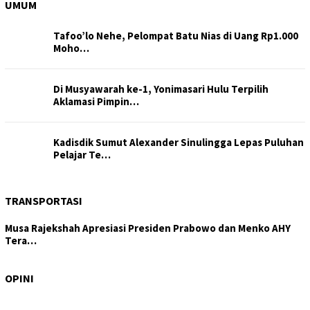
UMUM
Tafoo’lo Nehe, Pelompat Batu Nias di Uang Rp1.000
Moho…
Di Musyawarah ke-1, Yonimasari Hulu Terpilih
Aklamasi Pimpin…
Kadisdik Sumut Alexander Sinulingga Lepas Puluhan
Pelajar Te…
TRANSPORTASI
Musa Rajekshah Apresiasi Presiden Prabowo dan Menko AHY
Tera…
Tajam di Isu Hutan, Tertutup di Layanan Kesehatan:
DPRD Samo…
OPINI
Wagub Sumut Surya: PRSU Ruang Bertemunya