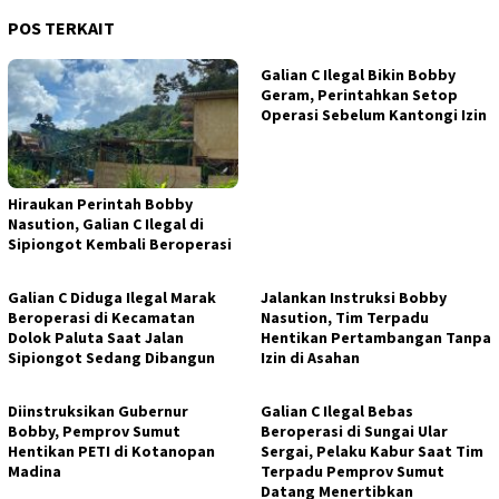
POS TERKAIT
Galian C Ilegal Bikin Bobby
Geram, Perintahkan Setop
Operasi Sebelum Kantongi Izin
Hiraukan Perintah Bobby
Nasution, Galian C Ilegal di
Sipiongot Kembali Beroperasi
Galian C Diduga Ilegal Marak
Jalankan Instruksi Bobby
Beroperasi di Kecamatan
Nasution, Tim Terpadu
Dolok Paluta Saat Jalan
Hentikan Pertambangan Tanpa
Sipiongot Sedang Dibangun
Izin di Asahan
Diinstruksikan Gubernur
Galian C Ilegal Bebas
Bobby, Pemprov Sumut
Beroperasi di Sungai Ular
Hentikan PETI di Kotanopan
Sergai, Pelaku Kabur Saat Tim
Madina
Terpadu Pemprov Sumut
Datang Menertibkan