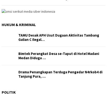
HUKUM & KRIMINAL
TAMU Desak APH Usut Dugaan Aktivitas Tambang
Galian C Ilegal…
Bimtek Perangkat Desa se-Taput di Hotel Madani
Medan Diduga …
Drama Penangkapan Terduga Pengedar N4rkob4 di
Tanjung Pura, …
Kesal Disebut Arogan, Bobby Nasution Suruh Ricky
Antoni Bela…
POLITIK