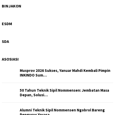
Perdagangan, Invest…
BINJAKON
Hiraukan Perintah Bobby Nasution, Galian C Ilegal di
Sipiong…
ESDM
Progres 6%, Dinas SDA Sumut Pastikan Peningkatan
Saluran Iri…
SDA
ASOSIASI
Musprov 2026 Sukses, Yanuar Mahdi Kembali Pimpin
INKINDO Sum…
50 Tahun Teknik Sipil Nommensen: Jembatan Masa
Depan, Solusi…
Alumni Teknik Sipil Nommensen Ngobrol Bareng
Pengurus Yayasa…