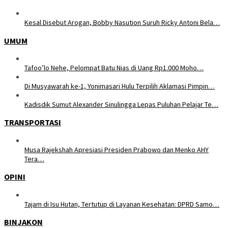
Kesal Disebut Arogan, Bobby Nasution Suruh Ricky Antoni Bela…
UMUM
Tafoo’lo Nehe, Pelompat Batu Nias di Uang Rp1.000 Moho…
Di Musyawarah ke-1, Yonimasari Hulu Terpilih Aklamasi Pimpin…
Kadisdik Sumut Alexander Sinulingga Lepas Puluhan Pelajar Te…
TRANSPORTASI
Musa Rajekshah Apresiasi Presiden Prabowo dan Menko AHY
Tera…
OPINI
Tajam di Isu Hutan, Tertutup di Layanan Kesehatan: DPRD Samo…
BINJAKON