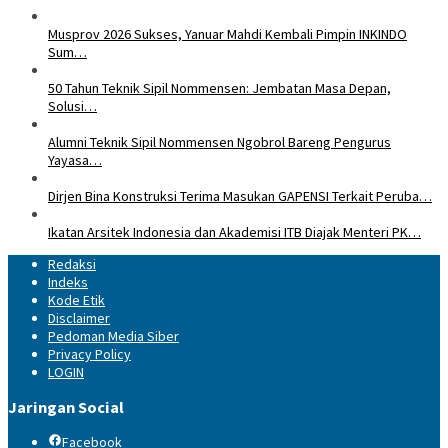
Musprov 2026 Sukses, Yanuar Mahdi Kembali Pimpin INKINDO
Sum…
50 Tahun Teknik Sipil Nommensen: Jembatan Masa Depan,
Solusi…
Alumni Teknik Sipil Nommensen Ngobrol Bareng Pengurus
Yayasa…
Dirjen Bina Konstruksi Terima Masukan GAPENSI Terkait Peruba…
Ikatan Arsitek Indonesia dan Akademisi ITB Diajak Menteri PK…
Redaksi
Indeks
Kode Etik
Disclaimer
Pedoman Media Siber
Privacy Policy
LOGIN
Jaringan Social
Facebook