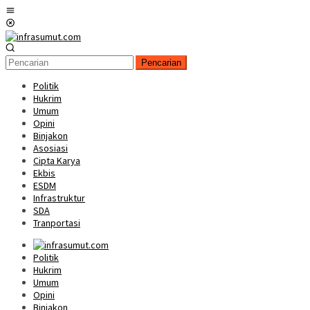
Loncat
Menu
ke
Mobile
konten
Pencarian
Politik
Hukrim
Umum
Opini
Binjakon
Asosiasi
Cipta Karya
Ekbis
ESDM
Infrastruktur
SDA
Tranportasi
Politik
Hukrim
Umum
Opini
Binjakon