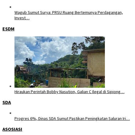
Wagub Sumut Surya: PRSU Ruang Bertemunya Perdagangan,
Invest…
ESDM
Hiraukan Perintah Bobby Nasution, Galian C Ilegal di Sipiong…
SDA
Progres 6%, Dinas SDA Sumut Pastikan Peningkatan Saluran Iri…
ASOSIASI