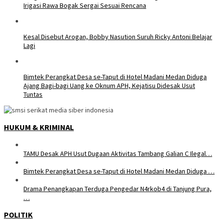
Irigasi Rawa Bogak Sergai Sesuai Rencana
Kesal Disebut Arogan, Bobby Nasution Suruh Ricky Antoni Belajar
Lagi
Bimtek Perangkat Desa se-Taput di Hotel Madani Medan Diduga
Ajang Bagi-bagi Uang ke Oknum APH, Kejatisu Didesak Usut
Tuntas
HUKUM & KRIMINAL
TAMU Desak APH Usut Dugaan Aktivitas Tambang Galian C Ilegal…
Bimtek Perangkat Desa se-Taput di Hotel Madani Medan Diduga …
Drama Penangkapan Terduga Pengedar N4rkob4 di Tanjung Pura,
…
POLITIK