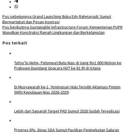
Navigasi
Pos sebelumnya
Grand Launching Buku Edy Rahmayadi: Sumut
Bermartabat dan Pesan Inspirasi
pos
Pos berikutnya
Sustainable Infrastructure Forum: Kementerian PUPR
Wujudkan Konstruksi Ramah Lingkungan dan Berkelanjutan
Pos terkait
Tafoo’lo Nehe, Pelompat Batu Nias di Uang Rp1.000 Mohon ke
Prabowo Diundang Upacara HUT ke-81 RI di Istana
Di Musyawarah ke-1, Yonimasari Hulu Terpilih Aklamasi Pimpin
SMSI Kepulauan Nias 2026-2029
Lebih dari Separuh Target PAD Sumut 2026 Sudah Terealisasi
Progres 6%, Dinas SDA Sumut Pastikan Peningkatan Saluran