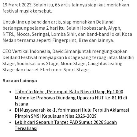
19 Maret 2023. Selain itu, 65 artis lainnya siap ikut meriahkan
festival musik tersebut.
Untuk line up band dan artis, siap meriahkan Deliland
berlangsung selama 2 hari itu. Selain Hoobastank, Alyph,
NTRL, Mocca, Seringai, Lomba Sihir, dan band-band lokal Kota
Medan ternama seperti Fingerprint, Brav dan lainnya.
CEO Vertikal Indonesia, David Simanjuntak mengungkapkan
Deliland Festival menyiapkan 6 stage yang terbagi atas Mandiri
Stage, Soundsations Stage, Moon Stage, Caughtxstealing
Stage dan dua set Electronic-Sport Stage.
Bacaan Lainnya
Tafoo’lo Nehe, Pelompat Batu Nias di Uang Rp1.000
Mohon ke Prabowo Diundang Upacara HUT ke-81 RI di
Istana
Di Musyawarah ke-1, Yonimasari Hulu Terpilih Aklamasi
Pimpin SMSI Kepulauan Nias 2026-2029
Lebih dari Separuh Target PAD Sumut 2026 Sudah
Terealisasi