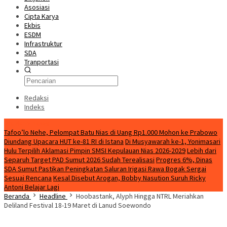
Asosiasi
Cipta Karya
Ekbis
ESDM
Infrastruktur
SDA
Tranportasi
Redaksi
Indeks
Breaking News
Tafoo’lo Nehe, Pelompat Batu Nias di Uang Rp1.000 Mohon ke Prabowo
Diundang Upacara HUT ke-81 RI di Istana
Di Musyawarah ke-1, Yonimasari
Hulu Terpilih Aklamasi Pimpin SMSI Kepulauan Nias 2026-2029
Lebih dari
Separuh Target PAD Sumut 2026 Sudah Terealisasi
Progres 6%, Dinas
SDA Sumut Pastikan Peningkatan Saluran Irigasi Rawa Bogak Sergai
Sesuai Rencana
Kesal Disebut Arogan, Bobby Nasution Suruh Ricky
Antoni Belajar Lagi
Beranda
Headline
Hoobastank, Alyph Hingga NTRL Meriahkan
Deliland Festival 18-19 Maret di Lanud Soewondo