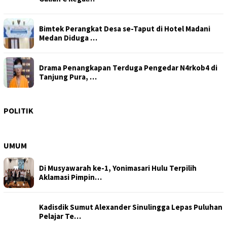
Bimtek Perangkat Desa se-Taput di Hotel Madani
Medan Diduga …
Drama Penangkapan Terduga Pengedar N4rkob4 di
Tanjung Pura, …
Kesal Disebut Arogan, Bobby Nasution Suruh Ricky
Antoni Bela…
POLITIK
UMUM
Di Musyawarah ke-1, Yonimasari Hulu Terpilih
Aklamasi Pimpin…
Kadisdik Sumut Alexander Sinulingga Lepas Puluhan
Pelajar Te…