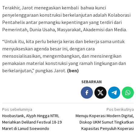
Terakhir, Jarot menegaskan kembali bahwa kunci
penyelenggaraan konstruksi berkelanjutan adalah Kolaborasi
Pentahelix antar pemangku kepentingan yang terdiri dari
Pemerintah, Dunia Usaha, Masyarakat, Akademisi dan Media.
“Untuk itu, kita perlu bekerja keras dan bekerja sama untuk
menyukseskan agenda besar ini, dengan cara
mensosialisasikan, mengembangkan, dan mensinergikan
pemakaian material konstruksi yang ramah lingkungan dan
berkelanjutan,” pungkas Jarot.
(ben)
SEBARKAN
Navigasi
Pos sebelumnya
Pos berikutnya
Hoobastank, Alyph Hingga NTRL
Menuju Koperasi Modern Digital,
pos
Meriahkan Deliland Festival 18-19
Diskop UKM Sumut Tingkatkan
Maret di Lanud Soewondo
Kapasitas Penyuluh Koperasi