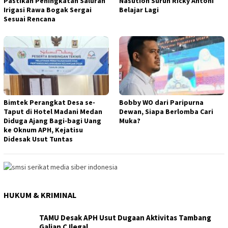
Pastikan Peningkatan Saluran
Nasution Suruh Ricky Antoni
Irigasi Rawa Bogak Sergai
Belajar Lagi
Sesuai Rencana
Bimtek Perangkat Desa se-
Bobby WO dari Paripurna
Taput di Hotel Madani Medan
Dewan, Siapa Berlomba Cari
Diduga Ajang Bagi-bagi Uang
Muka?
ke Oknum APH, Kejatisu
Didesak Usut Tuntas
HUKUM & KRIMINAL
TAMU Desak APH Usut Dugaan Aktivitas Tambang
Galian C Ilegal…