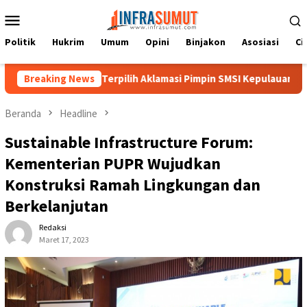
Loncat
Menu
ke
Mobile
konten
Politik
Hukrim
Umum
Opini
Binjakon
Asosiasi
Ci
imasari Hulu Terpilih Aklamasi Pimpin SMSI Kepulauan Nias 2026-
Breaking News
Beranda
Headline
Sustainable Infrastructure Forum:
Kementerian PUPR Wujudkan
Konstruksi Ramah Lingkungan dan
Berkelanjutan
Redaksi
Maret 17, 2023