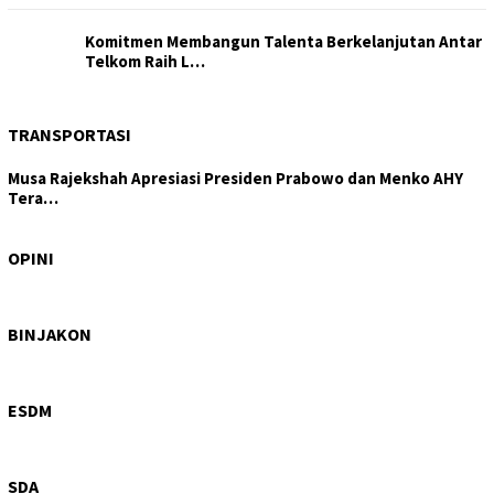
Komitmen Membangun Talenta Berkelanjutan Antar
Telkom Raih L…
TRANSPORTASI
Musa Rajekshah Apresiasi Presiden Prabowo dan Menko AHY
Tera…
Tajam di Isu Hutan, Tertutup di Layanan Kesehatan:
DPRD Samo…
OPINI
Wagub Sumut Surya: PRSU Ruang Bertemunya
Perdagangan, Invest…
BINJAKON
Hiraukan Perintah Bobby Nasution, Galian C Ilegal di
Sipiong…
ESDM
Progres 6%, Dinas SDA Sumut Pastikan Peningkatan
Saluran Iri…
SDA