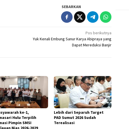
SEBARKAN
Pos berikutnya
Yuk Kenali Embung Sanur Karya Abipraya yang
Dapat Mereduksi Banjir
usyawarah ke-1,
Lebih dari Separuh Target
masari Hulu Terpilih
PAD Sumut 2026 Sudah
masi Pimpin SMSI
Terealisasi
lauan Nias 2026-2029