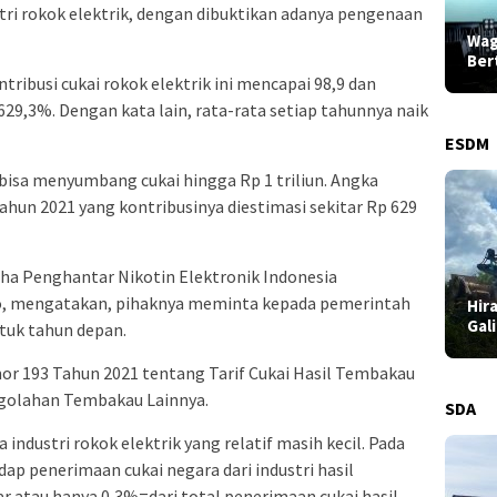
ri rokok elektrik, dengan dibuktikan adanya pengenaan
Wag
Ber
tribusi cukai rokok elektrik ini mencapai 98,9 dan
29,3%. Dengan kata lain, rata-rata setiap tahunnya naik
ESDM
 bisa menyumbang cukai hingga Rp 1 triliun. Angka
ahun 2021 yang kontribusinya diestimasi sekitar Rp 629
aha Penghantar Nikotin Elektronik Indonesia
wo, mengatakan, pihaknya meminta kepada pemerintah
Hir
Gal
ntuk tahun depan.
mor 193 Tahun 2021 tentang Tarif Cukai Hasil Tembakau
ngolahan Tembakau Lainnya.
SDA
industri rokok elektrik yang relatif masih kecil. Pada
dap penerimaan cukai negara dari industri hasil
ar atau hanya 0,3%=dari total penerimaan cukai hasil