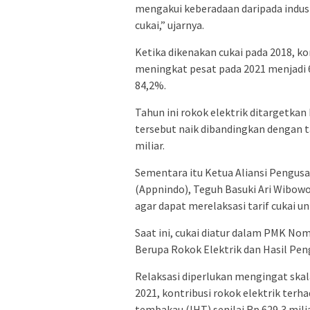
mengakui keberadaan daripada indust
cukai,” ujarnya.
Ketika dikenakan cukai pada 2018, kon
meningkat pesat pada 2021 menjadi 6
84,2%.
Tahun ini rokok elektrik ditargetkan
tersebut naik dibandingkan dengan t
miliar.
Sementara itu Ketua Aliansi Pengus
(Appnindo), Teguh Basuki Ari Wibo
agar dapat merelaksasi tarif cukai u
Saat ini, cukai diatur dalam PMK No
Berupa Rokok Elektrik dan Hasil Pe
Relaksasi diperlukan mengingat skala 
2021, kontribusi rokok elektrik terha
tembakau (IHT) senilai Rp 629,3 mili