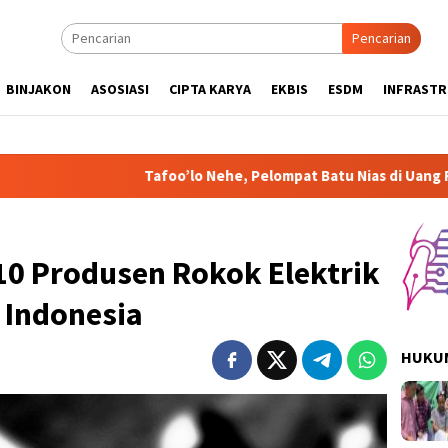
Pencarian
BINJAKON
ASOSIASI
CIPTA KARYA
EKBIS
ESDM
INFRAST
Tafoo’lo Nehe, Pelompat Batu Nias di Uang Rp1.000 Mohon k
10 Produsen Rokok Elektrik
i Indonesia
HUKUM