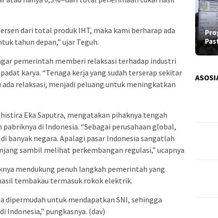
persen dari total produk IHT, maka kami berharap ada
Pro
Pas
ntuk tahun depan,” ujar Teguh.
agar pemerintah memberi relaksasi terhadap industri
 padat karya. “Tenaga kerja yang sudah terserap sekitar
ASOSI
au ada relaksasi, menjadi peluang untuk meningkatkan
dhistira Eka Saputra, mengatakan pihaknya tengah
abriknya di Indonesia. “Sebagai perusahaan global,
i banyak negara. Apalagi pasar Indonesia sangatlah
panjang sambil melihat perkembangan regulasi,” ucapnya
aknya mendukung penuh langkah pemerintah yang
asil tembakau termasuk rokok elektrik.
sa dipermudah untuk mendapatkan SNI, sehingga
 di Indonesia,” pungkasnya. (dav)