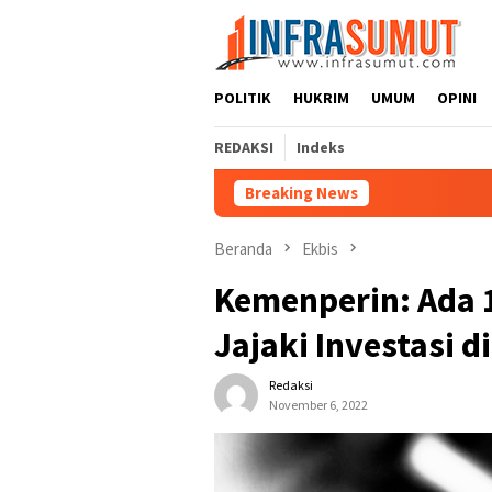
Loncat
ke
konten
POLITIK
HUKRIM
UMUM
OPINI
REDAKSI
Indeks
Breaking News
Beranda
Ekbis
Kemenperin: Ada 
Jajaki Investasi d
Redaksi
November 6, 2022