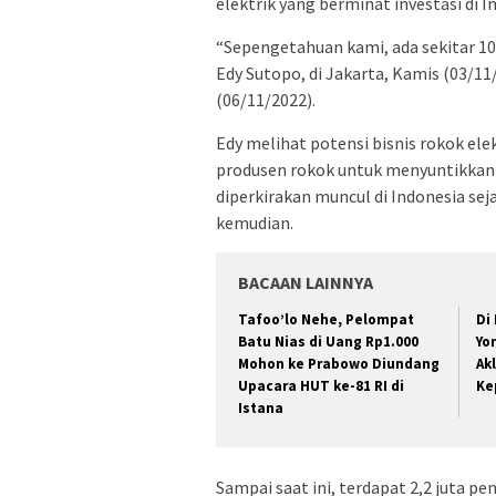
elektrik yang berminat investasi di I
“Sepengetahuan kami, ada sekitar 10
Edy Sutopo, di Jakarta, Kamis (03/11
(06/11/2022).
Edy melihat potensi bisnis rokok el
produsen rokok untuk menyuntikkan m
diperkirakan muncul di Indonesia se
kemudian.
BACAAN LAINNYA
Tafoo’lo Nehe, Pelompat
Di
Batu Nias di Uang Rp1.000
Yo
Mohon ke Prabowo Diundang
Ak
Upacara HUT ke-81 RI di
Ke
Istana
Sampai saat ini, terdapat 2,2 juta 