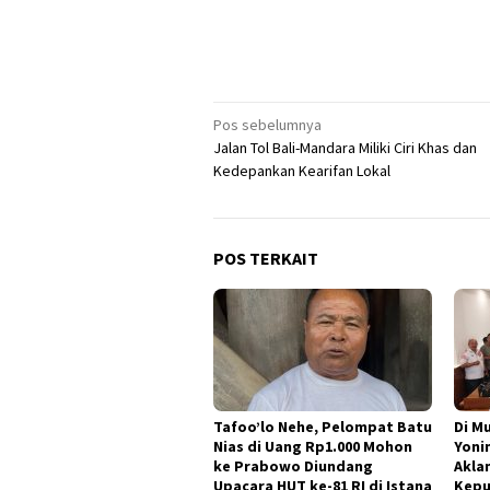
Navigasi
Pos sebelumnya
Jalan Tol Bali-Mandara Miliki Ciri Khas dan
pos
Kedepankan Kearifan Lokal
POS TERKAIT
Tafoo’lo Nehe, Pelompat Batu
Di M
Nias di Uang Rp1.000 Mohon
Yoni
ke Prabowo Diundang
Akla
Upacara HUT ke-81 RI di Istana
Kepu