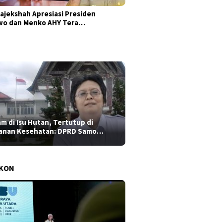
ajekshah Apresiasi Presiden
wo dan Menko AHY Tera…
am di Isu Hutan, Tertutup di
anan Kesehatan: DPRD Samo…
AKON