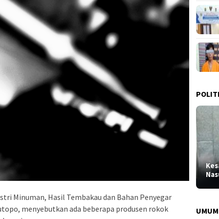
POLIT
Kes
Nas
ustri Minuman, Hasil Tembakau dan Bahan Penyegar
Sutopo, menyebutkan ada beberapa produsen rokok
UMUM