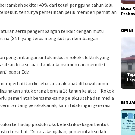
bertambah sekitar 40% dari total pengguna tahun lalu.
Musa R
ersebut, tentunya pemerintah perlu memberi perhatian
Prabo
OPINI
aturan serta pengembangan terkait dengan mutu
onesia (SNI) yang terus mengikuti perkembangan
an pengembangan untuk industri rokok elektrik yang
asilkan bisa sesuai standar konsumen dan memiliki
n,” papar Edy.
Taj
Lay
 memperhatikan kesehatan anak-anak di bawah umur.
digunakan untuk orang berusia 18 tahun ke atas. “Rokok
. Perlu pemerintah bersama-sama pelaku usaha dan media
BINJ
ncern tentang perokok anak, kami tidak ingin generasi
ukai terhadap produk rokok elektrik sebagai bentuk
tri tersebut. “Secara kebijakan, pemerintah sudah