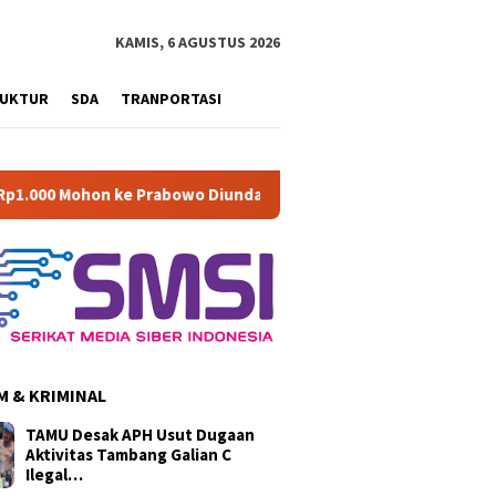
KAMIS, 6 AGUSTUS 2026
RUKTUR
SDA
TRANPORTASI
e Prabowo Diundang Upacara HUT ke-81 RI di Istana
Di M
 & KRIMINAL
TAMU Desak APH Usut Dugaan
Aktivitas Tambang Galian C
Ilegal…