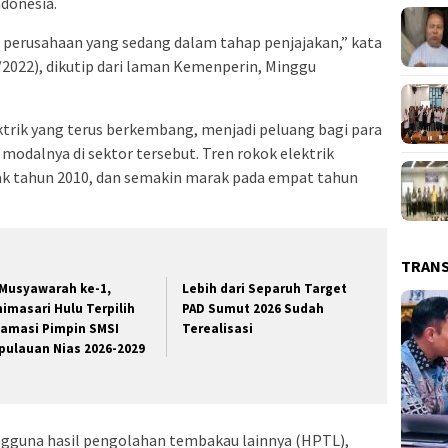
ndonesia.
 perusahaan yang sedang dalam tahap penjajakan,” kata
/2022), dikutip dari laman Kemenperin, Minggu
ektrik yang terus berkembang, menjadi peluang bagi para
odalnya di sektor tersebut. Tren rokok elektrik
jak tahun 2010, dan semakin marak pada empat tahun
TRAN
 Musyawarah ke-1,
Lebih dari Separuh Target
nimasari Hulu Terpilih
PAD Sumut 2026 Sudah
lamasi Pimpin SMSI
Terealisasi
pulauan Nias 2026-2029
pengguna hasil pengolahan tembakau lainnya (HPTL),