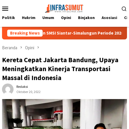
Loncat
Menu
ke
Mobile
konten
Politik
Hukrim
Umum
Opini
Binjakon
Asosiasi
Ci
Pimpin SMSI Siantar-Simalungun Periode 2026-2029
Breaking News
Tafoo’
Beranda
Opini
Kereta Cepat Jakarta Bandung, Upaya
Meningkatkan Kinerja Transportasi
Massal di Indonesia
Redaksi
Oktober 20, 2022