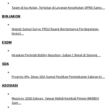
Tajam di Isu Hutan, Tertutup di Layanan Kesehatan: DPRD Samo…
BINJAKON
Wagub Sumut Surya: PRSU Ruang Bertemunya Perdagangan,
Invest…
ESDM
Hiraukan Perintah Bobby Nasution, Galian C Ilegal di Sipiong…
SDA
Progres 6%, Dinas SDA Sumut Pastikan Peningkatan Saluran Iri…
ASOSIASI
Musprov 2026 Sukses, Yanuar Mahdi Kembali Pimpin INKINDO
Sum…