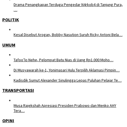
Drama Penangkapan Terduga Pengedar N4rkob4 di Tanjung Pura,
…
POLITIK
Kesal Disebut Arogan, Bobby Nasution Suruh Ricky Antoni Bela…
UMUM
Tafoo’lo Nehe, Pelompat Batu Nias di Uang Rp1.000 Moho…
Di Musyawarah ke-1, Yonimasari Hulu Terpilih Aklamasi Pimpin…
Kadisdik Sumut Alexander Sinulingga Lepas Puluhan Pelajar Te…
TRANSPORTASI
Musa Rajekshah Apresiasi Presiden Prabowo dan Menko AHY
Tera…
OPINI