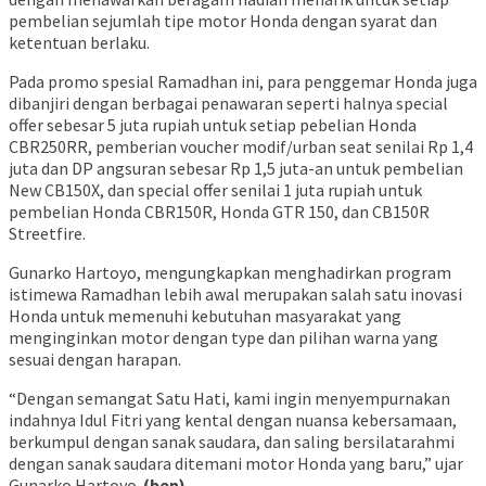
pembelian sejumlah tipe motor Honda dengan syarat dan
ketentuan berlaku.
Pada promo spesial Ramadhan ini, para penggemar Honda juga
dibanjiri dengan berbagai penawaran seperti halnya special
offer sebesar 5 juta rupiah untuk setiap pebelian Honda
CBR250RR, pemberian voucher modif/urban seat senilai Rp 1,4
juta dan DP angsuran sebesar Rp 1,5 juta-an untuk pembelian
New CB150X, dan special offer senilai 1 juta rupiah untuk
pembelian Honda CBR150R, Honda GTR 150, dan CB150R
Streetfire.
Gunarko Hartoyo, mengungkapkan menghadirkan program
istimewa Ramadhan lebih awal merupakan salah satu inovasi
Honda untuk memenuhi kebutuhan masyarakat yang
menginginkan motor dengan type dan pilihan warna yang
sesuai dengan harapan.
“Dengan semangat Satu Hati, kami ingin menyempurnakan
indahnya Idul Fitri yang kental dengan nuansa kebersamaan,
berkumpul dengan sanak saudara, dan saling bersilatarahmi
dengan sanak saudara ditemani motor Honda yang baru,” ujar
Gunarko Hartoyo.
(ben)