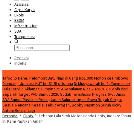
Asosiasi
Cipta Karya
Ekbis
ESDM
Infrastruktur
SDA
Tranportasi
Redaksi
Indeks
Breaking News
Tafoo’lo Nehe, Pelompat Batu Nias di Uang Rp1.000 Mohon ke Prabowo
Diundang Upacara HUT ke-81 RI di Istana
Di Musyawarah ke-1, Yonimasari
Hulu Terpilih Aklamasi Pimpin SMSI Kepulauan Nias 2026-2029
Lebih dari
Separuh Target PAD Sumut 2026 Sudah Terealisasi
Progres 6%, Dinas
SDA Sumut Pastikan Peningkatan Saluran Irigasi Rawa Bogak Sergai
Sesuai Rencana
Kesal Disebut Arogan, Bobby Nasution Suruh Ricky
Antoni Belajar Lagi
Beranda
Ekbis
Lebaran Lalu Stok Motor Honda Habis, Indako: Tahun
Ini Kami Pastikan Aman!