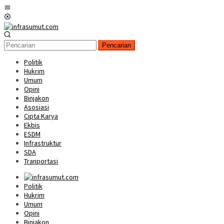
Loncat
Menu
ke
Mobile
konten
Pencarian
Politik
Hukrim
Umum
Opini
Binjakon
Asosiasi
Cipta Karya
Ekbis
ESDM
Infrastruktur
SDA
Tranportasi
Politik
Hukrim
Umum
Opini
Binjakon